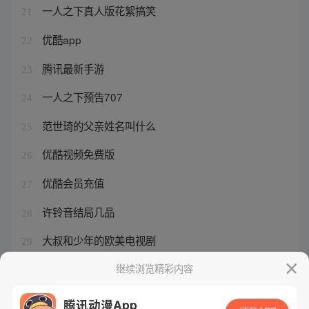
一人之下真人版花絮搞笑
21
优酷app
22
腾讯最新手游
23
一人之下预告707
24
范世琦的父亲姓名叫什么
25
优酷视频免费版
26
优酷会员充值
27
许铃音结局几品
28
大叔和少年的欧美电视剧
29
腾讯视频会员2025年到期
继续浏览精彩内容
30
腾讯动漫App