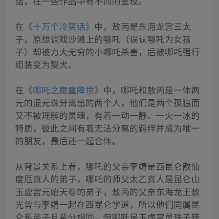
话，在一些作品中有不同的呈现。
在
《十万个冷笑话》
中，敖丙是东海龙宫三太
子，原想调戏沙滩上的哪吒（误认哪吒为女孩
子）却被力大无穷的小哪吒杀害，后被哪吒强行
组装变为獒犬。
在
《哪吒之魔童降世》
中，哪吒和敖丙是一体两
元的混元珠分离出的两个人，他们是两个孤独而
又不被理解的灵魂，有着一动一静、一火一冰的
特质，彼此之间有着无法分离的羁绊并成为唯一
的朋友，最后还一起合体。
从背景关系上看，哪吒的父亲李靖是西昆仑散仙
度厄真人的弟子，哪吒的师父太乙真人是昆仑山
玉虚宫元始天尊的弟子，敖丙的父亲东海龙王敖
光曾与李靖一起在西昆仑学道，所以他们同属昆
仑系弟子且辈分相同。但哪吒是玉虚宫灵珠子转