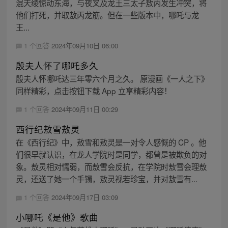
混天绫惊动东海，与夜叉及龙王三太子敖丙发生冲突，将
他们打死，并取敖丙龙筋。但在一些版本中，哪吒与龙
王...
1 个回答
2024年09月10日 06:00
殷夫人怀了哪吒多久
殷夫人怀哪吒达三年零六个月之久。 原漫画《一人之下》
同样精彩，点击按钮下载 App 立享精彩内容！
1 个回答
2024年09月11日 00:29
西行纪敖雪敖灵
在《西行纪》中，敖雪和敖灵是一对令人感慨的 CP 。他
们很早就认识，在龙人学院时是同学，都曾是被欺负的对
象。敖灵相对懦弱，而敖雪会反抗，在学院时敖雪会理敖
灵，还送了她一个手镯，敖灵视若珍宝，并对敖雪有...
1 个回答
2024年09月17日 03:09
小哪吒《是他》歌曲