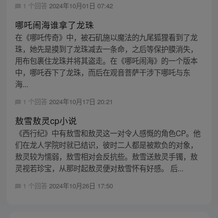
1 个回答
2024年10月01日 07:42
哪吒闹海谁拿了龙珠
在《哪吒传奇》中，被石矶施以魔法的九尾狐狸看到了龙
珠，她先是摸到了龙珠减去一条命，之后等保护膜消失，
用布包裹住龙珠并将其盗走。在《哪吒闹海》的一个版本
中，哪吒吞下了龙珠，而后在观音菩萨干涉下哪吒与东
海...
1 个回答
2024年10月17日 20:21
敖雪敖灵cp小说
《西行纪》中有敖雪和敖灵这一对令人感慨的角色CP。他
们在龙人学院时就已结识，彼时二人都是被欺负的对象，
敖灵较为懦弱，敖雪相对会反抗些。敖雪送敖灵手镯，敖
灵视若珍宝，从那时起敖灵便对敖雪怀有好感。 后...
1 个回答
2024年10月26日 17:50