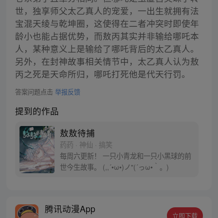
世，独享师父太乙真人的宠爱，一出生就拥有法
宝混天绫与乾坤圈，这使得在二者冲突时即使年
龄小也能占据优势，而敖丙其实并非输给哪吒本
人，某种意义上是输给了哪吒背后的太乙真人。
另外，在封神故事相关情节中，太乙真人认为敖
丙之死是天命所归，哪吒打死他是代天行罚。
答案问题点击
举报反馈
提到的作品
敖敖待捕
药药 · 神仙 · 搞笑
每周六更新！ 一只小青龙和一只小黑球的前
世今生故事。 (,,´•ω•)ノ"(´っω•｀。)
腾讯动漫App
立即下载