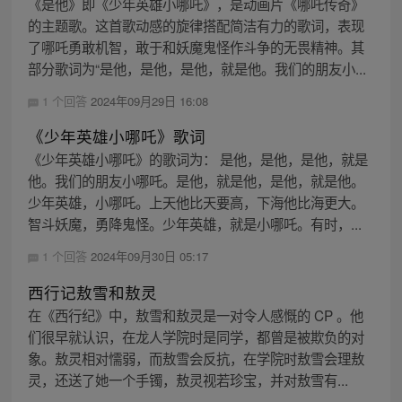
《是他》即《少年英雄小哪吒》，是动画片《哪吒传奇》
的主题歌。这首歌动感的旋律搭配简洁有力的歌词，表现
了哪吒勇敢机智，敢于和妖魔鬼怪作斗争的无畏精神。其
部分歌词为“是他，是他，是他，就是他。我们的朋友小...
1 个回答
2024年09月29日 16:08
《少年英雄小哪吒》歌词
《少年英雄小哪吒》的歌词为： 是他，是他，是他，就是
他。我们的朋友小哪吒。是他，就是他，是他，就是他。
少年英雄，小哪吒。上天他比天要高，下海他比海更大。
智斗妖魔，勇降鬼怪。少年英雄，就是小哪吒。有时，...
1 个回答
2024年09月30日 05:17
西行记敖雪和敖灵
在《西行纪》中，敖雪和敖灵是一对令人感慨的 CP 。他
们很早就认识，在龙人学院时是同学，都曾是被欺负的对
象。敖灵相对懦弱，而敖雪会反抗，在学院时敖雪会理敖
灵，还送了她一个手镯，敖灵视若珍宝，并对敖雪有...