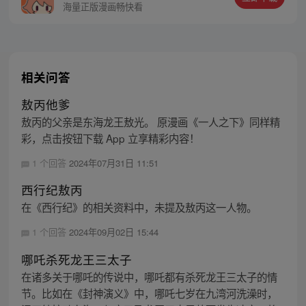
海量正版漫画畅快看
相关问答
敖丙他爹
敖丙的父亲是东海龙王敖光。 原漫画《一人之下》同样精
彩，点击按钮下载 App 立享精彩内容！
1 个回答
2024年07月31日 11:51
西行纪敖丙
在《西行纪》的相关资料中，未提及敖丙这一人物。
1 个回答
2024年09月02日 15:44
哪吒杀死龙王三太子
在诸多关于哪吒的传说中，哪吒都有杀死龙王三太子的情
节。比如在《封神演义》中，哪吒七岁在九湾河洗澡时，