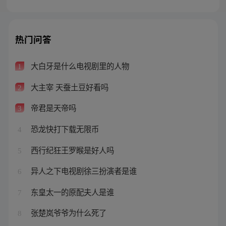
热门问答
大白牙是什么电视剧里的人物
1
大主宰 天蚕土豆好看吗
2
帝君是天帝吗
3
恐龙快打下载无限币
4
西行纪狂王罗睺是好人吗
5
异人之下电视剧徐三扮演者是谁
6
东皇太一的原配夫人是谁
7
张楚岚爷爷为什么死了
8