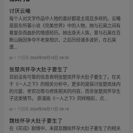
讨厌云曦
每个人对文学作品中人物的喜好都是主观且多样的。云曦
是辰东所著小说《完美世界》中的人物，她与石昊之间有
着复杂而曲折的情感经历。她出身天人族，曾与石昊在百
断山脉因争夺不老泉相识，之后历经诸多波折，在石昊
遭...
1 个回答
2024年09月18日 09:50
张楚岚怀孕大肚子要生了
目前没有可靠的信息表明张楚岚怀孕大肚子要生了。在关
于《一人之下》的相关分析中，更多的是探讨张楚岚体内
的元婴、老农功等与修炼相关的内容，而非张楚岚怀孕生
子这类情节。 原漫画《一人之下》同样精彩，点...
1 个回答
2024年09月17日 09:18
魏枝怀孕大肚子要生了
在《花戎》剧情中，未提及魏枝怀孕大肚子要生了的相关