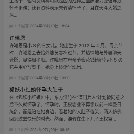
生孩子；也有资料称可能是因为成神后血脉能力变强导致
怀孕更难；还有资料表示朱竹清怀孕了，且在天斗大婚之
后...
1 个回答
2024年08月19日 18:34
许曦恩
许曦恩是小 S 的三女儿。她出生于 2012 年 4 月。母亲节
时，许曦恩会去给外婆黄春梅过节，并热情地与外婆聊天
合影，显得很孝顺。许曦恩在母亲节会花钱给妈妈小 S 买
花并用心写贺卡。她身上逐渐呈现出...
1 个回答
2024年08月18日 13:00
狐妖小红娘怀孕大肚子
在《狐妖小红娘》中，东方淮竹在“道门兵人”计划被同意之
后不久就怀孕了。怀孕时，王权霸业不再像以前一样整日
练剑，而是陪在她身边，看着她的大肚子傻笑，两人仿佛
回到过去快乐的时光。然而，淮竹在生下儿子王权富...
1 个回答
2024年07月29日 08:16