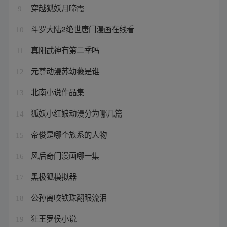
穿越狐妖月啼霞
9
斗罗大陆2绝世唐门漫画在线看
10
真阳武神有第二季吗
11
元尊动漫苏幼薇是谁
12
北南小说作品集
13
狐妖小红娘动漫分为哪几篇
14
帝俊是哪个族系的人物
15
风后奇门漫画哪一集
16
黑极狐模拟器
17
公孙离咬铁珠翻眼流泪
18
狂王罗侯小说
19