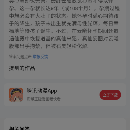
昊心急却也无奈，最终云曦放宽心态才得以怀
孕。这一孕就长达9年（或108个月），孕期过程
中想必会有大肚子的状态。她怀孕时满心期待孩
子的降生，孩子未出生就充满母性光辉，每日幸
福地等待孩子诞生。不过，在云曦怀孕期间还遭
遇仙殿中恢复道基的真仙来犯，真仙妄图对云曦
腹部出手拘禁，但被石昊轻松化解。
答案问题点击
举报反馈
提到的作品
腾讯动漫App
立即下载
海量正版漫画畅快看
相关问答