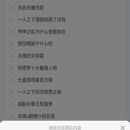
天启天魔无距
20
一人之下漫画结局了没有
21
甲申之乱为什么张楚岚在
22
悟空网是干什么的
23
北南的文排雷
24
阿修罗十大最强人物
25
七盒游戏盒官方版
26
一人之下风莎燕贾正亮
27
成毅头像王权富贵
28
龙珠z剧情介绍目录
29
忍者神龟格斗手机版下载
继续浏览精彩内容
30