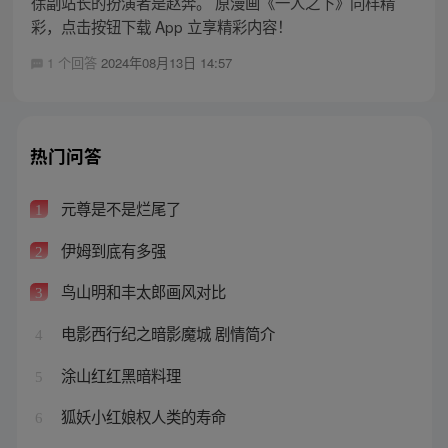
徐副站长的扮演者是赵奔。 原漫画《一人之下》同样精
彩，点击按钮下载 App 立享精彩内容！
1 个回答
2024年08月13日 14:57
热门问答
元尊是不是烂尾了
1
伊姆到底有多强
2
鸟山明和丰太郎画风对比
3
电影西行纪之暗影魔城 剧情简介
4
涂山红红黑暗料理
5
狐妖小红娘权人类的寿命
6