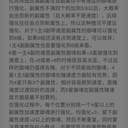
优先筛选出满副属性且副属性中有速度的御魂进
行强化，副属性不满四个的加到3/6以后，大概率
会出现新的副属性（且大概率不是速度），后续
强化往往会点到新属性上，所以这种情况不建议
强化。对于1主3副带速度副属性的御魂可以强化
到6级，如果6级还没有点到速度上，可以放弃；
1主4副副属性也是要强化到6级来看。
6星一主4副的速度副属性御魂如果+3直接强化到
速度上，在+6或者+9的时候很容易点歪，不过这
样的御魂仍值得去赌。对于不同星级的御魂，4
星1主3副属性的御魂在赌速度方面较有优势，因
为4星只有3个副属性，相对容易刷到速度，是赌
速度过渡较好的选择，而5星御魂在副属性赌速
度方面是最不划算的。
在强化过程中，每个位置分别挑一个4星以上的
副属性加速度御魂进行强化，均强化+3，留下副
属性速度+2以上的御魂，然后不断重复。同时要
注意速度存在小数点，不要因显示的速度数值差