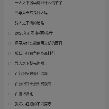
一人之下漫画讲到什么情节了
7
元尊萧天玄是好人吗
8
异人之下讲的是啥
9
2023年好看电视剧推荐
10
杨蔑为什么能使用全部的面具
11
狐妖小红娘角色身高排行
12
异人之下胡先煦裸土
13
西行纪罗睺最后结局
14
西行纪狂王漫免费观看
15
西游记番剧
16
狐妖小红娘的不同篇章
17