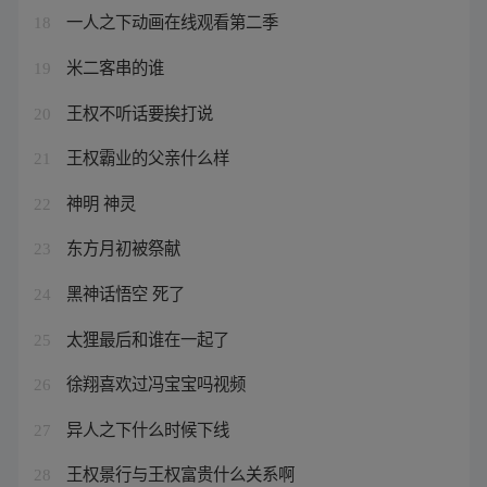
一人之下动画在线观看第二季
18
米二客串的谁
19
王权不听话要挨打说
20
王权霸业的父亲什么样
21
神明 神灵
22
东方月初被祭献
23
黑神话悟空 死了
24
太狸最后和谁在一起了
25
徐翔喜欢过冯宝宝吗视频
26
异人之下什么时候下线
27
王权景行与王权富贵什么关系啊
28