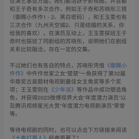
在演艺事业方面，她们都活跃于影视圈，并且都
和王子奇有多次合作，例如王子奇和苏晓彤三搭
（御赐小仵作1 - 2、黑白密码），和王玉雯也有
三次合作（九州天空城2、只是结婚的关系、你
给我的喜欢）。在演员互动上，王玉雯探班王子
奇时也探班了同剧组的苏晓彤，说明她们在剧组
关系比较融洽，存在一定的交集。
不过她们也有各自的特点，苏晓彤凭借
《御赐小
仵作》
中仵作世家之女“楚楚”一角获得了第32届
华鼎奖古装题材电视剧最佳女主角奖等多个奖
项；王玉雯则在
《少年派》
等作品中成功塑造角
色，并获得2023微博视界大会“年度潜力演员”以
及腾讯视频星光大赏“年度潜力电视剧演员”荣誉
等。
等待电视剧的同时，也可以点击下方链接来阅读
《大奉打更人》
经典原著了！