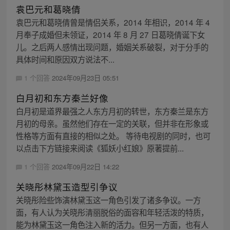
袁巴元和葛晓倩
袁巴元和葛晓倩曾是情侣关系，2014 年相识，2014 年 4
月奉子成婚但未领证，2014 年 8 月 27 日葛晓倩诞下女
儿。之后两人感情出现问题，婚姻关系破裂，对于分手的
具体时间和原因双方说法不...
1 个回答
2024年09月23日 05:51
白月初和东方秦兰好像
白月初是道界最强之人东方月初的转世，东方秦兰是东方
月初的母亲。虽然他们存在一定的关联，但并非在形象或
性格等方面有直接的相似之处。 等待电视剧的同时，也可
以点击下方链接来阅读《狐妖小红娘》原著提前...
1 个回答
2024年09月22日 14:22
关晓彤林黛玉造型引争议
关晓彤险些饰演林黛玉这一角色引发了诸多争议。一方
面，有人认为关晓彤清丽脱俗的面容和年轻活泼的特质，
能为林黛玉这一角色注入新的活力。但另一方面，也有人