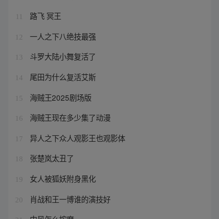
路飞 冥王
11
一人之下八绝技最强
12
斗罗大陆小舞复活了
13
尾田为什么复活艾斯
14
海贼王2025剧场版
15
海贼王现在多少集了动漫
16
异人之下众人观影王也观影体
17
张楚岚太丑了
18
女人被狐妖附身黑化
19
肖战和王一博谁的演技好
20