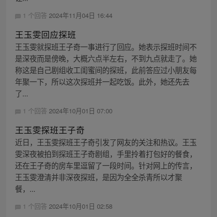
1 个回答
2024年11月04日 16:44
王玉雯回应探班
王玉雯就探班王子奇一事进行了回应。她表示探班时间不
是深夜而是傍晚，大概六点半左右，不到九点就走了。她
称这是自己剧组收工闺蜜间的探班，此前答应过小朋友每
年聚一下，所以这次探班并一起吃饭。此外，她还先去
了...
1 个回答
2024年10月01日 07:00
王玉雯探班王子奇
近日，王玉雯探班王子奇引发了网友的关注和热议。王玉
雯深夜被拍到探班王子奇剧组，手里拎着打包好的餐食，
还在王子奇的房车里逗留了一段时间。针对网上的传言，
王玉雯澄清并非深夜探班，是因为全全杀青所以才聚
餐，...
1 个回答
2024年10月01日 02:58