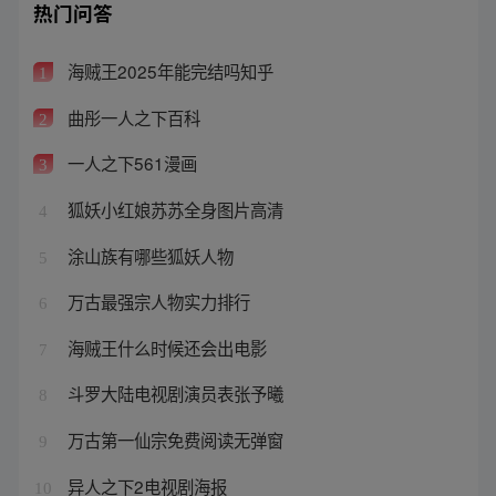
热门问答
海贼王2025年能完结吗知乎
1
曲彤一人之下百科
2
一人之下561漫画
3
狐妖小红娘苏苏全身图片高清
4
涂山族有哪些狐妖人物
5
万古最强宗人物实力排行
6
海贼王什么时候还会出电影
7
斗罗大陆电视剧演员表张予曦
8
万古第一仙宗免费阅读无弹窗
9
异人之下2电视剧海报
10