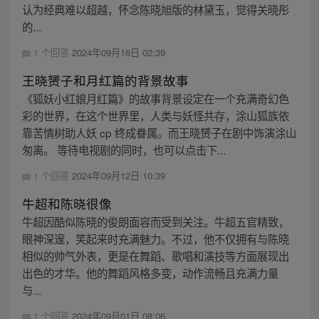
认为经典难以超越，怀念陈晓旭版的林黛玉，觉得关晓彤
的...
1 个回答
2024年09月16日 02:39
王晓赟子和月红篇的背景故事
《狐妖小红娘月红篇》的故事背景设定在一个充满奇幻色
彩的世界，在这个世界里，人类与妖怪共存，涂山狐族依
靠苦情树助人妖 cp 终成眷属。而王晓赟子在剧中饰演涂山
匆离。 等待电视剧的同时，也可以点击下...
1 个回答
2024年09月12日 10:39
牛超和陈晓很像
牛超因酷似陈晓的俊朗面容而受到关注。牛超五官精致，
眼神深邃，笑起来时充满魅力。不过，他不仅拥有与陈晓
相似的帅气外表，更是在舞蹈、歌唱和演技等方面展现出
出色的才华。他的舞蹈风格多变，动作流畅且充满力量
与...
1 个回答
2024年09月01日 08:06