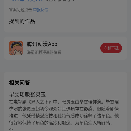
答案问题点击
举报反馈
提到的作品
腾讯动漫App
立即下载
海量正版漫画畅快看
相关问答
毕雯珺版张灵玉
在电视剧《异人之下》中，张灵玉由毕雯珺饰演。毕雯珺
饰演的张灵玉起初令观众对其选角存在疑惑，但随着剧情
推进，他凭借精湛演技和独特气质成功诠释了该角色。他
很好地保持了角色的高冷和飘逸，为角色注入新鲜感，
让...