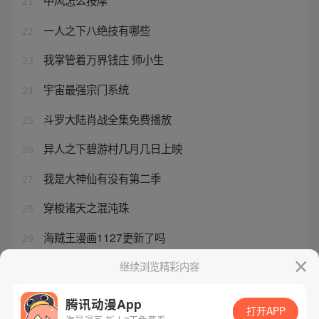
中风怎么按摩
21
一人之下八绝技有哪些
22
我掌管着万界钱庄 师小生
23
宇宙最强宗门系统
24
斗罗大陆肖战全集免费播放
25
异人之下碧游村几月几日上映
26
我是大神仙有没有第二季
27
穿梭诸天之混沌珠
28
海贼王漫画1127更新了吗
29
涂山氏一脉的狐仙娘娘
继续浏览精彩内容
30
腾讯动漫App
打开APP