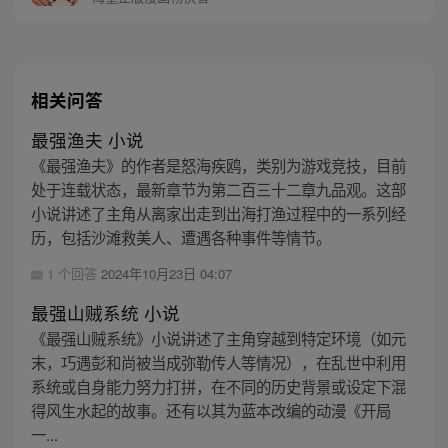
相关问答
最强渔夫 小说
《最强渔夫》的作者是怒海疾鸥，类别为游戏竞技，目前
处于连载状态，最新章节为第二百三十二章九品观。这部
小说讲述了主角从离家出走到出海打渔过程中的一系列经
历，包括沙滩救美人、遭遇各种事件等情节。
1 个回答
2024年10月23日 04:07
最强山贼系统 小说
《最强山贼系统》小说讲述了主角穿越到特定环境（如元
末，巧遇彭和尚被当成弥勒传人等情况），在乱世中利用
系统或自身能力努力打拼，在不同的历史背景或设定下混
得风生水起的故事。还有以其为蓝本改编的动漫《开局
一...