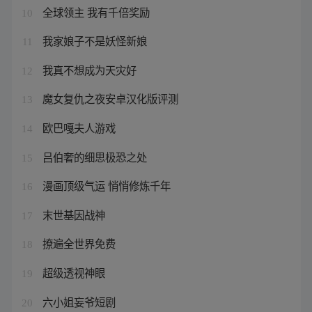
全球领主 我有千倍奖励
10
我家娘子不是妖怪新娘
11
我真不想成为天灾好
12
魔女复仇之夜安卓汉化版评测
13
欧巴嘎夫人游戏
14
吕伯奢的细思极恐之处
15
漫画顶级气运 悄悄修炼千年
16
末世基因战神
17
撩遍全世界免费
18
超级透视神眼
19
六小姐妄爷短剧
20