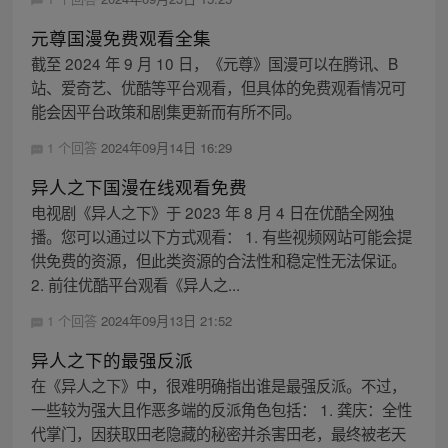
元尊国漫免费观看全集
截至 2024 年 9 月 10 日，《元尊》国漫可以在腾讯、B
站、爱奇艺、优酷等平台观看，但具体的免费观看情况可
能会因平台政策和剧集更新而有所不同。
1 个回答
2024年09月14日 16:29
异人之下国漫在线观看免费
电视剧《异人之下》于 2023 年 8 月 4 日在优酷全网独
播。您可以通过以下方式观看： 1. 有些视频网站可能会提
供免费的资源，但此类资源的合法性和稳定性无法保证。
2. 前往优酷平台观看《异人之...
1 个回答
2024年09月13日 21:52
异人之下的最强反派
在《异人之下》中，很难明确指出谁是最强反派。不过，
一些较为强大且作恶多端的反派角色包括： 1. 龚庆：全性
代掌门，因获取田老隐藏的秘密并杀害田老，最终被老天