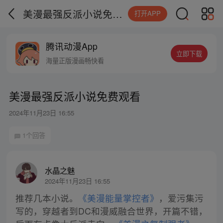
美漫最强反派小说免费观看
打开APP
腾讯动漫App
立即下载
海量正版漫画畅快看
美漫最强反派小说免费观看
2024年11月23日 16:55
1个回答
水晶之魅
2024年11月23日 16:55
推荐几本小说。
《美漫能量掌控者》
，爱污集污
写的，穿越者到DC和漫威融合世界，开篇不错，