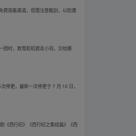
免费观看渠道，但需注意甄别，以防遭
一团时，敖雪趁机掳走小羽，交给娜
次停更，最新一次停更于 7 月 10 日，
番剧《西行纪》《西行纪之集结篇》《西