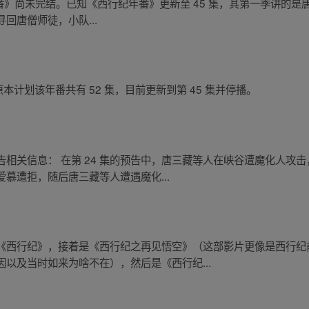
《西行纪年番》尚未完结。已知《西行纪年番》更新至 45 集，其第一季讲
回唐僧师徒，小队...
本计划该年番共有 52 集，目前更新到第 45 集并停播。
相关信息： 在第 24 集的预告中，唐三藏等人在峡谷遭魔化人攻
慕遭拒，随后唐三藏等人遭遇魔化...
《西行纪》，接着是《西行纪之再见悟空》（这部影片更像是西行纪
以及当时如来为啥不在），然后是《西行纪...