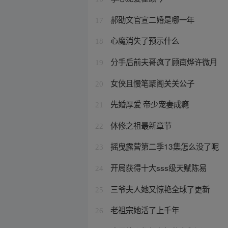
郝劭文官宣二婚是哪一年
17
心魔消失了预示什么
18
分手后前夫哥疯了顾南烨许微月
19
女侠且慢笔聚阁关关公子
20
先婚厚爱 帝少宠妻成瘾
21
体修之祖最新章节
22
摇曳露营第二季13集怎么没了呢
23
开局获得十大sss级天赋陈易
24
三爷夫人她又惊艳全球了更新
25
老祖宗她活了上千年
26