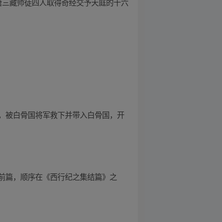
的是唐三藏师徒四人取得奇经交予天庭的十六
击，被白骨国将军救下并带入白骨国，开
前篇，顺序在《西行纪之集结篇》之