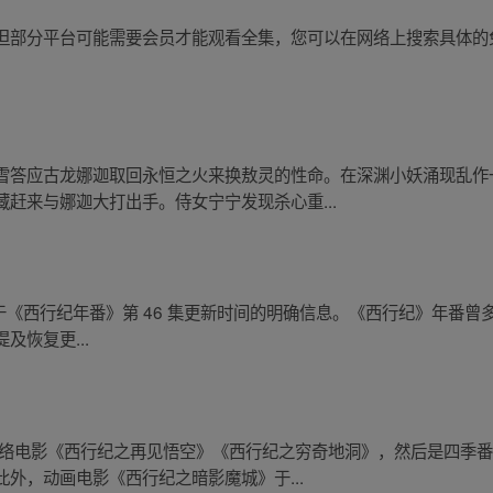
但部分平台可能需要会员才能观看全集，您可以在网络上搜索具体的
雪答应古龙娜迦取回永恒之火来换敖灵的性命。在深渊小妖涌现乱作
赶来与娜迦大打出手。侍女宁宁发现杀心重...
没有关于《西行纪年番》第 46 集更新时间的明确信息。《西行纪》年番曾多
恢复更...
网络电影《西行纪之再见悟空》《西行纪之穷奇地洞》，然后是四季
外，动画电影《西行纪之暗影魔城》于...