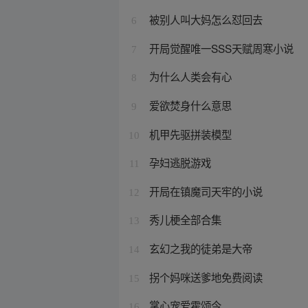
被别人叫大妈怎么怼回去
6
开局觉醒唯一SSS天赋周寒小说
7
为什么人类会有心
8
爱欲焚身什么意思
9
机甲先驱拼装模型
10
孕妇逃脱游戏
11
开局在镇魔司天牢的小说
12
秀儿梗全部合集
13
玄幻之我的徒弟是大帝
14
拐个妈咪送爹地免费阅读
15
掌心宠爱霍颂今
16