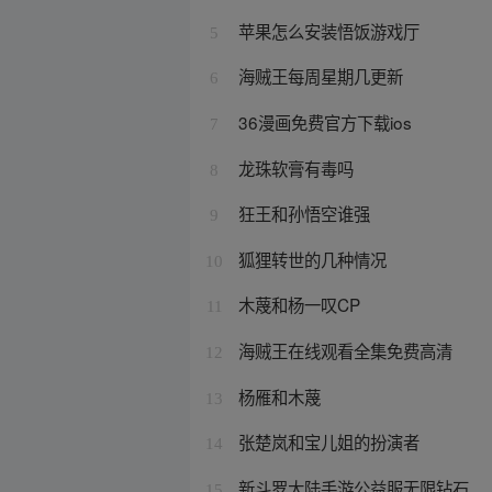
苹果怎么安装悟饭游戏厅
5
海贼王每周星期几更新
6
36漫画免费官方下载ios
7
龙珠软膏有毒吗
8
狂王和孙悟空谁强
9
狐狸转世的几种情况
10
木蔑和杨一叹CP
11
海贼王在线观看全集免费高清
12
杨雁和木蔑
13
张楚岚和宝儿姐的扮演者
14
新斗罗大陆手游公益服无限钻石
15