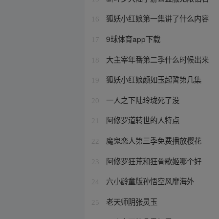
狐妖小红娘第一集讲了什么内容
16
9球体育app下载
17
大主宰年番第二季什么时候出来
18
狐妖小红娘颜如玉起誓第几集
19
一人之下陆玲珑死了没
20
阿修罗道转世的人特点
21
魔鬼恋人第三季免费播放樱花
22
阿修罗狂荒和狂骨歌姬哪个好
23
六小龄童版孙悟空风靡海外
24
老天师阴张灵玉
25