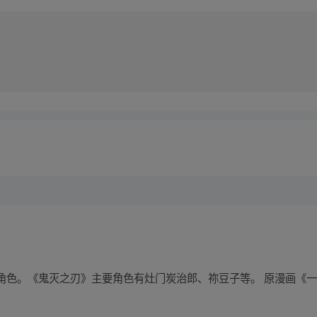
色。《鬼灭之刃》主要角色有灶门炭治郎、祢豆子等。 原漫画《一人