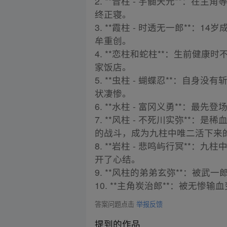
2. **音柱 - 宇髄天元**
终正寝。
3. **霞柱 - 时透无一郎*
牟重创。
4. **恋柱和蛇柱**：生前
家饭店。
5. **虫柱 - 蝴蝶忍**：
状凄惨。
6. **水柱 - 富冈义勇**
7. **风柱 - 不死川实弥*
的战斗，成为九柱中唯二活下来
8. **岩柱 - 悲鸣屿行冥*
开了心结。
9. **风柱的弟弟玄弥**：被武
10. **主角炭治郎**：被无
答案问题点击
举报反馈
提到的作品