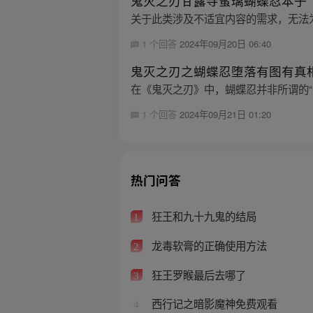
鬼灭之刃甘露寺蜜璃蝴蝶忍本子
关于此类涉及不适宜内容的需求，无法
1 个回答
2024年09月20日 06:40
鬼灭之刃之蝴蝶忍堕落有图有真
在《鬼灭之刃》中，蝴蝶忍并非所谓的“
1 个回答
2024年09月21日 01:20
热门问答
狂王和九十九鬼的结局
1
龙毒软膏的正确使用方法
2
狂王罗睺最后去哪了
3
西行记之暗影魔神免费观看
4