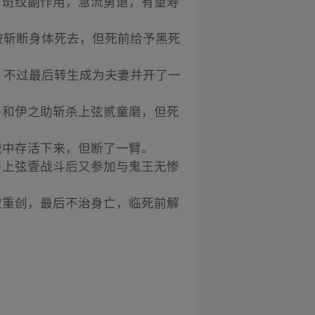
没有斑纹副作用，急流勇退，有望寿
斗中被斩断身体死去，但死前给予黑死
死，不过最后转生成为夫妻并开了一
奈乎和伊之助斩杀上弦贰童磨，但死
决战中存活下来，但断了一臂。
，与上弦壹战斗后又参加与鬼王无惨
人被重创，最后不治身亡，临死前解