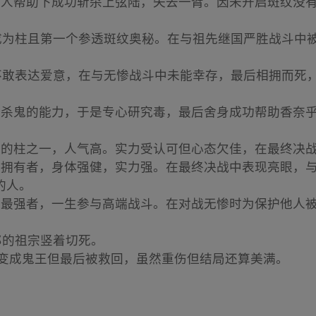
：在主角等人帮助下成功斩杀上弦陆，失去一臂。因未开启斑纹
*：14岁成为柱且第一个参透斑纹奥秘。在与祖先继国严胜战
健康时不敢表达爱意，在与无惨战斗中未能幸存，最后相拥而
自身没有斩杀鬼的能力，于是专心研究毒，最后舍身成功帮助香
：最先登场的柱之一，人气高。实力受认可但心态欠佳，在最终
*：是稀血拥有者，身体强健，实力强。在最终决战中表现亮眼
的人。
*：九柱中最强者，一生参与高端战斗。在对战无惨时为保护他
一郎的祖宗竖着切死。
惨输血变成鬼王但最后被救回，虽然重伤但结局还算美满。