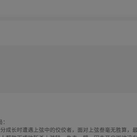
局：
*：在未充分成长时遭遇上弦中的佼佼者，面对上弦叁毫无胜算