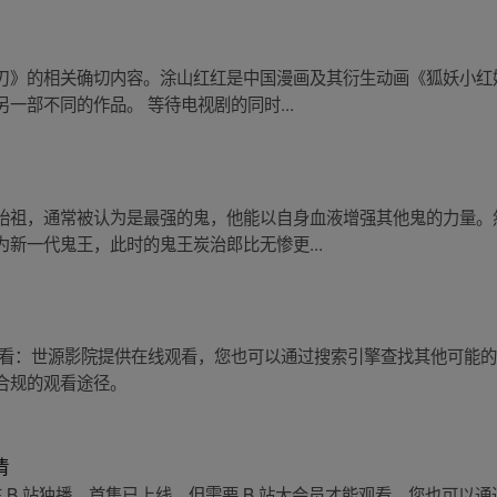
刃》的相关确切内容。涂山红红是中国漫画及其衍生动画《狐妖小红
一部不同的作品。 等待电视剧的同时...
始祖，通常被认为是最强的鬼，他能以自身血液增强其他鬼的力量。
新一代鬼王，此时的鬼王炭治郎比无惨更...
观看：世源影院提供在线观看，您也可以通过搜索引擎查找其他可能
合规的观看途径。
清
在 B 站独播，首集已上线，但需要 B 站大会员才能观看。您也可以