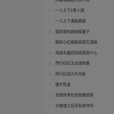
一人之下2真人版
8
一人之下漫画悬疑
9
狐妖我的病娇狐妻子
10
狐妖小红娘面具团灭漫画
11
海波东最后的结局是什么
12
西行纪狂王动漫免费
13
西行纪战力天花板
14
饿不死谁
15
龙珠体育在线直播观看
16
大猿魂之后还有续作吗
17