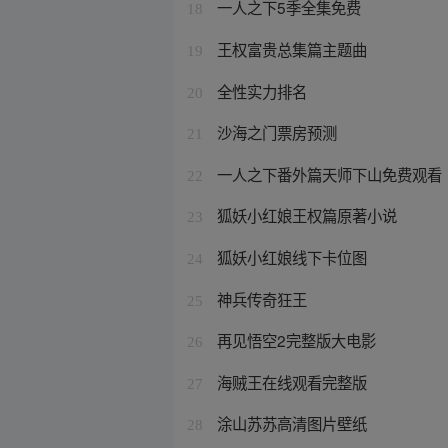
一人之下5季全集免费
18
王权富贵总集篇主题曲
19
全性实力排名
20
沙海之门票房预测
21
一人之下番外篇天师下山免费观看
22
狐妖小红娘王权篇原著小说
23
狐妖小红娘线下卡位图
24
神兵传奇狂王
25
再见悟空2完整版大电影
26
海贼王在线观看完整版
27
涂山苏苏高清图片壁纸
28