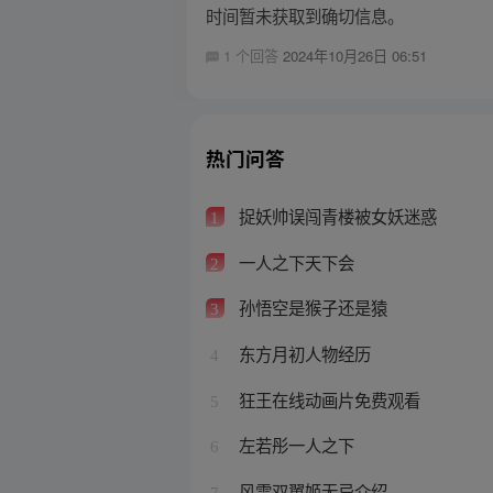
时间暂未获取到确切信息。
1 个回答
2024年10月26日 06:51
热门问答
捉妖帅误闯青楼被女妖迷惑
1
一人之下天下会
2
孙悟空是猴子还是猿
3
东方月初人物经历
4
狂王在线动画片免费观看
5
左若彤一人之下
6
风雷双翼姬无忌介绍
7