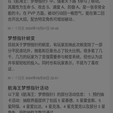
在《航海王：梦想指针》中，强者天下路飞参与了联动。
其属性为生命 S、攻击 S、速度 A、防御 A，是一张非常全
能的卡。在 PVP 方面，被动行动回一格怒气，能在第二回
合开出大招，配合特定角色可增加被动...
1 个回答
2024年10月01日 00:42
梦想指针蜕变
目前关于梦想指针的蜕变，有玩家反映此次蜕变除了一部
分平民退坑外，微氪和巨氪也占了较大比例。很多氪了几
千、几万的玩家为了变强需要参与蜕变系统，但也认为这
并非是轻松的投入。同时也有玩家表示，不是为了喜欢
这...
1 个回答
2024年09月30日 22:51
航海王梦想指针活动
以下是《航海王：梦想指针》的部分活动信息： 1. 预约抽
卡活动：抽取界面提供了包括 5 星基德、5 星霍金斯、5
星阿保、4 星爱比达、4 星克洛、4 星克里克以及部分 3 星
角色。获取抽取次数可通过...