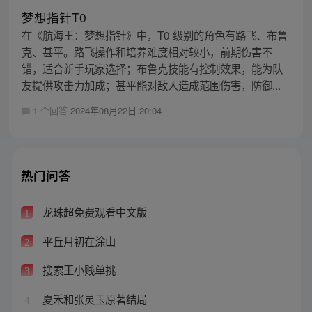
梦想指针T0
在《航海王：梦想指针》中，T0 级别的角色有路飞、布鲁
克、甚平。路飞操作和培养难度相对较小，前期伤害不
错，适合新手玩家选择；布鲁克技能有控制效果，能为队
友提供攻击力加成；甚平能对敌人造成范围伤害，防御...
1 个回答
2024年08月22日 20:04
热门问答
龙珠超免费观看中文版
1
平丘月初在涂山
2
搜索王小贱单挑
3
夏禾和张灵玉原著结局
4