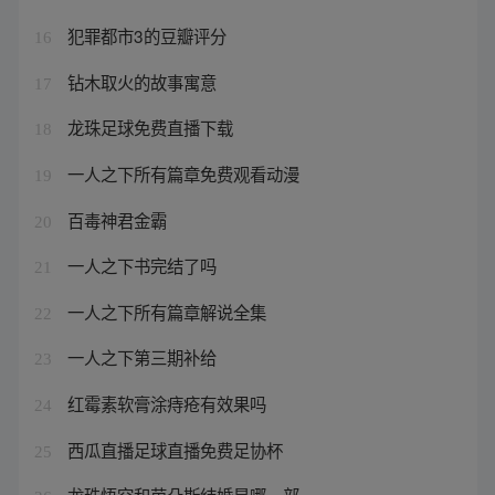
犯罪都市3的豆瓣评分
16
钻木取火的故事寓意
17
龙珠足球免费直播下载
18
一人之下所有篇章免费观看动漫
19
百毒神君金霸
20
一人之下书完结了吗
21
一人之下所有篇章解说全集
22
一人之下第三期补给
23
红霉素软膏涂痔疮有效果吗
24
西瓜直播足球直播免费足协杯
25