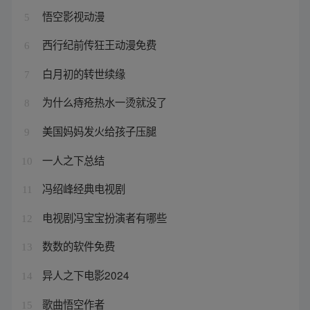
悟空影视动漫
5
西行纪前传狂王动漫免费
6
白月初的转世续缘
7
为什么痔疮热水一烫就没了
8
美国妈妈发火给孩子压腿
9
一人之下总结
10
冯绍峰经典电视剧
11
电视剧冯宝宝扮演者有哪些
12
数数的软件免费
13
异人之下电影2024
14
歌曲悟空作者
15