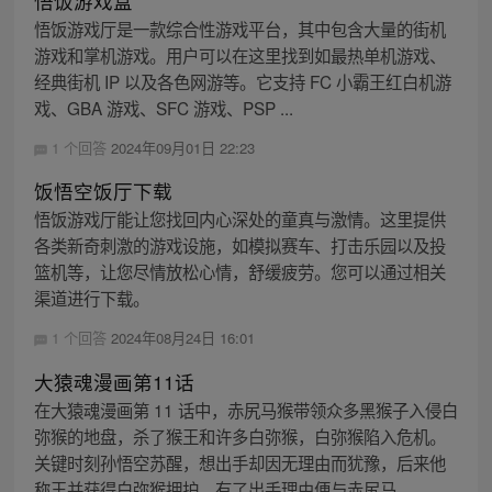
悟饭游戏盒
悟饭游戏厅是一款综合性游戏平台，其中包含大量的街机
游戏和掌机游戏。用户可以在这里找到如最热单机游戏、
经典街机 IP 以及各色网游等。它支持 FC 小霸王红白机游
戏、GBA 游戏、SFC 游戏、PSP ...
1 个回答
2024年09月01日 22:23
饭悟空饭厅下载
悟饭游戏厅能让您找回内心深处的童真与激情。这里提供
各类新奇刺激的游戏设施，如模拟赛车、打击乐园以及投
篮机等，让您尽情放松心情，舒缓疲劳。您可以通过相关
渠道进行下载。
1 个回答
2024年08月24日 16:01
大猿魂漫画第11话
在大猿魂漫画第 11 话中，赤尻马猴带领众多黑猴子入侵白
弥猴的地盘，杀了猴王和许多白弥猴，白弥猴陷入危机。
关键时刻孙悟空苏醒，想出手却因无理由而犹豫，后来他
称王并获得白弥猴拥护，有了出手理由便与赤尻马...