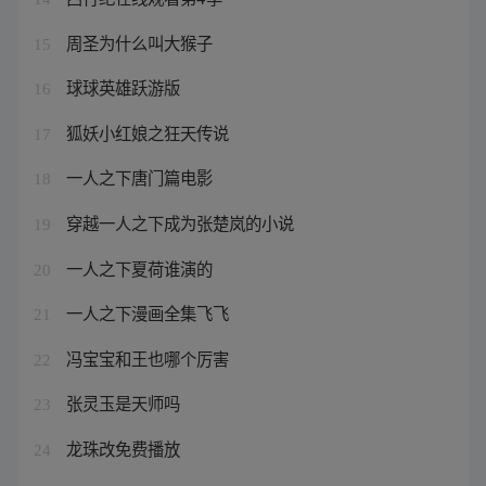
周圣为什么叫大猴子
15
球球英雄跃游版
16
狐妖小红娘之狂天传说
17
一人之下唐门篇电影
18
穿越一人之下成为张楚岚的小说
19
一人之下夏荷谁演的
20
一人之下漫画全集飞飞
21
冯宝宝和王也哪个厉害
22
张灵玉是天师吗
23
龙珠改免费播放
24