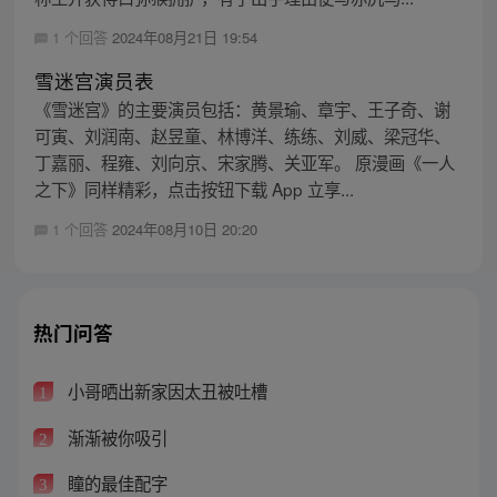
1 个回答
2024年08月21日 19:54
雪迷宫演员表
《雪迷宫》的主要演员包括：黄景瑜、章宇、王子奇、谢
可寅、刘润南、赵昱童、林博洋、练练、刘威、梁冠华、
丁嘉丽、程雍、刘向京、宋家腾、关亚军。 原漫画《一人
之下》同样精彩，点击按钮下载 App 立享...
1 个回答
2024年08月10日 20:20
热门问答
小哥晒出新家因太丑被吐槽
1
渐渐被你吸引
2
瞳的最佳配字
3