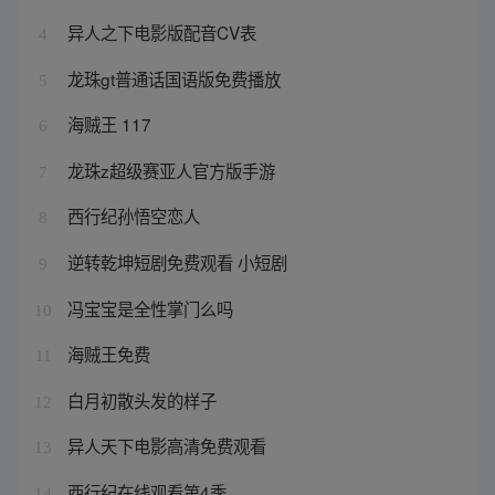
异人之下电影版配音CV表
4
龙珠gt普通话国语版免费播放
5
海贼王 117
6
龙珠z超级赛亚人官方版手游
7
西行纪孙悟空恋人
8
逆转乾坤短剧免费观看 小短剧
9
冯宝宝是全性掌门么吗
10
海贼王免费
11
白月初散头发的样子
12
异人天下电影高清免费观看
13
西行纪在线观看第4季
14