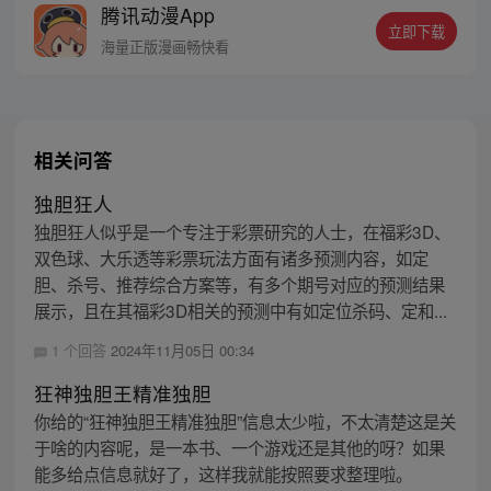
腾讯动漫App
立即下载
海量正版漫画畅快看
相关问答
独胆狂人
独胆狂人似乎是一个专注于彩票研究的人士，在福彩3D、
双色球、大乐透等彩票玩法方面有诸多预测内容，如定
胆、杀号、推荐综合方案等，有多个期号对应的预测结果
展示，且在其福彩3D相关的预测中有如定位杀码、定和...
1 个回答
2024年11月05日 00:34
狂神独胆王精准独胆
你给的“狂神独胆王精准独胆”信息太少啦，不太清楚这是关
于啥的内容呢，是一本书、一个游戏还是其他的呀？如果
能多给点信息就好了，这样我就能按照要求整理啦。