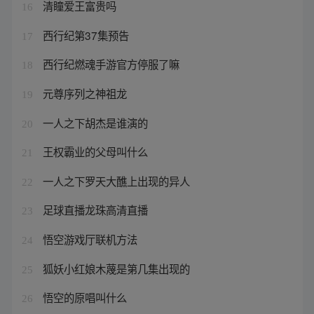
清瞳爱王富贵吗
16
西行纪第37集预告
17
西行纪燃魂手游官方停服了嘛
18
元尊序列之神祖龙
19
一人之下胡杰是谁演的
20
王权霸业的父母叫什么
21
一人之下罗天大醮上出现的异人
22
足球直播龙珠高清直播
23
悟空游戏厅联机方法
24
狐妖小红娘木蔑是第几集出现的
25
悟空的原唱叫什么
26