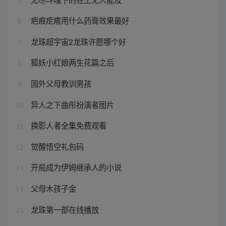
5
疤痕疙瘩用什么药膏效果最好
6
龙珠超宇宙2龙珠许愿哪个好
7
狐妖小红娘两生花篇之后
8
国外父母教训男孩
9
异人之下曲彤扮演者图片
10
换影人者全集免费观看
11
觉醒悟空礼包码
12
开局成为伊姆继承人的小说
13
父母木孩子金
14
龙珠第一部在线播放
15