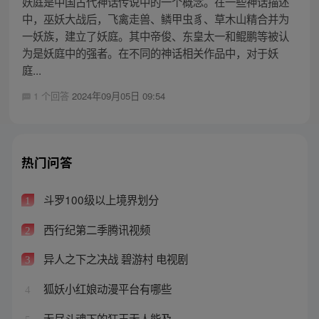
妖庭是中国古代神话传说中的一个概念。在一些神话描述
中，巫妖大战后，飞禽走兽、鳞甲虫豸、草木山精合并为
一妖族，建立了妖庭。其中帝俊、东皇太一和鲲鹏等被认
为是妖庭中的强者。在不同的神话相关作品中，对于妖
庭...
1 个回答
2024年09月05日 09:54
热门问答
斗罗100级以上境界划分
1
西行纪第二季腾讯视频
2
异人之下之决战 碧游村 电视剧
3
狐妖小红娘动漫平台有哪些
4
无尽斗魂下的狂王无人能及