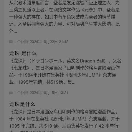
从宗教术语角度而言，圣者是发无漏智而证正理之人，为
三乘之见道以上者。在网络文学作品《元尊》中，圣者是
一种强大的存在，如其中有角色突破成为圣者的情节描
述，入圣后拥有强大的力量，可对局势产生重大影响。此
外...
1 个回答
2024年10月22日 21:42
龙珠 是什么
《龙珠》（ドラゴンボール，英文名Dragon Ball），又名
《七龙珠》，是日本漫画家鸟山明创作的格斗冒险漫画作
品。于1984年开始在集英社《周刊少年JUMP》杂志连
载，1995年完结，共519话，集...
1 个回答
2024年10月15日 13:21
龙珠是什么
《龙珠》是日本漫画家鸟山明创作的格斗冒险漫画作品，
于 1984 年在集英社《周刊少年 JUMP》杂志连载，并于
1995 年完结，共 519 话。后由集英社发行了 42 本单行