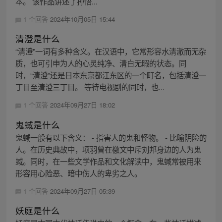
本。 该作品讲述了孙悟...
1 个回答
2024年10月05日 15:44
清澄是什么
“清澄”一词有多种含义。在汉语中，它常形容水清澈而无杂
质，也可引申为人的心灵纯净、清白无暇的状态。同
时，“清澄”还是日本东京都江东区的一个町名，包括清澄一
丁目至清澄三丁目。 等待电视剧的同时，也...
1 个回答
2024年09月27日 18:02
鬼蜮是什么
鬼蜮一般有以下含义： - 指害人的鬼和怪物。 - 比喻阴险的
人。在历史典故中，项羽曾在檄文中斥刘邦身边的人为鬼
蜮。同时，在一些文学作品和文化解读中，鬼蜮常被用来
形容用心险恶、暗中伤人的卑劣之人。
1 个回答
2024年09月27日 05:39
妖庭是什么