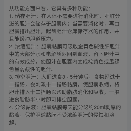
从功能方面来看，它具有多种功能：
1. 储存胆汁：在人体不需要进行消化时，肝脏分
泌的胆汁会储存于胆囊内；当需要消化时，再由
胆囊排出胆汁，起到胆汁仓库储存器的作用，并
且能缓冲胆道压力。
2. 浓缩胆汁：胆囊黏膜可吸收金黄色碱性肝胆汁
中的大部分水和电解质返回到血液，留下胆汁中
的有效成分，使胆汁在胆囊内变成棕黄色或墨绿
色呈弱酸性的胆汁。
3. 排空胆汁：人们进食3 - 5分钟后，食物经过十
二指肠，会刺激十二指肠黏膜，使胆囊收缩，将
胆汁排入十二指肠以帮助脂肪消化和吸收，一般
进食脂肪半小时即可排空胆囊。
4. 分泌黏液：胆囊黏膜每天能分泌约20ml稠厚的
黏液，保护胆道黏膜不受浓缩胆汁的侵蚀和溶
解。