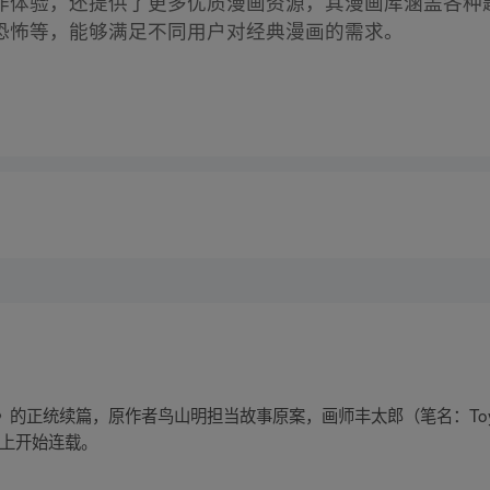
作体验，还提供了更多优质漫画资源，其漫画库涵盖各种
恐怖等，能够满足不同用户对经典漫画的需求。
的正统续篇，原作者鸟山明担当故事原案，画师丰太郎（笔名：Toybl
号上开始连载。