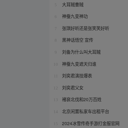
大耳贼曹贼
5
神蚕九变神功
6
张琪好听还是张笑笑好听
7
黑神话悟空 宣传
8
刘备为什么叫大耳贼
9
神蚕九变遮天归谁
10
刘奕君演技爆表
11
刘奕君父女
12
褚裒北伐和20万百姓
13
北京闲置私家车出租平台
14
2024冰雪传奇手游打金服官网
15