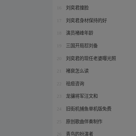
刘奕君撞脸
16
刘奕君身材保持的好
17
演员褚峰年龄
18
三国开局怼刘备
19
刘奕君的现任老婆曝光照
20
褚裒怎么读
21
祛痘咨询
22
龙骧将军汪文和
23
旧街机捕鱼单机版免费
24
原创歌曲伴奏制作
25
青鸟的扮演者
26