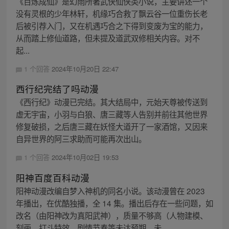
《百炼成仙》是幻雨所著武侠仙侠类小说，主要讲述一个
没有灵根的少年林轩，机缘巧合救了飘云谷一位重伤长老
后被引荐入门，又在机遇巧合之下得到变废为宝的能力，
从而踏上修仙道路，但未提及道武双修相关内容。对不
起...
1 个回答
2024年10月20日 22:47
西行纪完结了吗动漫
《西行纪》动漫已完结。其大结局中，元始天尊被传送到
虚无宇宙，小羽与白狼、唐三藏等人告别并前往其他世界
修复破损，之后唐三藏在妖怪大道开了一家酒馆，又因来
自异世界的阿三求助而可能再次出山。
1 个回答
2024年10月02日 19:53
阳神百度百科动漫
阳神动漫改编自梦入神机的同名小说。该动漫曾在 2023
年播出，在优酷独播，全 14 集。播出后存在一些问题，如
改名（由阳神改为真阳武神），质量不够高（人物建模、
刻画、打斗特效、剧情节奏等未达预期，未...