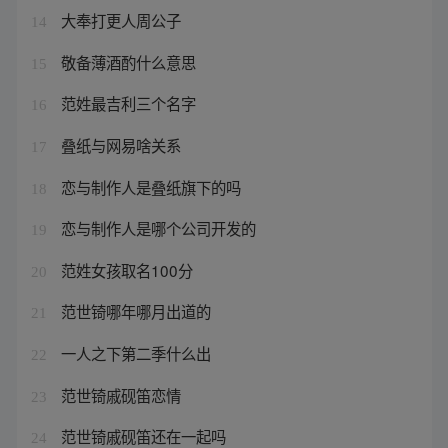
大奉打更人周公子
14
敬备薄酒酌什么意思
15
范姓最吉利三个名字
16
叠纸与网易啥关系
17
恋与制作人是叠纸旗下的吗
18
恋与制作人是哪个公司开发的
19
范姓女孩取名100分
20
范世锜哪年哪月出道的
21
一人之下第二季什么出
22
范世锜戚砚笛恋情
23
范世锜戚砚笛还在一起吗
24