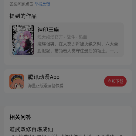
答案问题点击
举报反馈
提到的作品
神印王座
烛天动漫官方 · 战斗 · 热血
魔族强势，在人类即将被灭绝之时，六大圣
殿崛起，带领着人类守住最后的领土。一名
少年，为救母加入骑士圣殿，奇迹、诡计，
不断在他身上上演。在这人类6大圣殿与魔族
72柱魔神相互倾轧的世界，他能否登上象征
腾讯动漫App
着骑士最高荣耀的神印王座？
立即下载
海量正版漫画畅快看
相关问答
道武双修百炼成仙