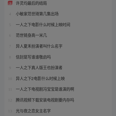
许灵均最后的结局
3
小敏家范世琦第几集出场
4
一人之下电影什么时候上映时间
5
范世锜身高一米几
6
异人夏禾扮演者叫什么名字
7
信封是写谁谁敬启吗
8
一人之下真人版王也扮演者
9
异人之下2电影什么时候上映
10
一人之下电视剧冯宝宝是谁演的啊
11
腾讯视频下载安装电视剧要内存吗
12
光与夜之恋女主名字
13