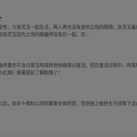
了
全性，与张灵玉一起生活，两人再也没有身份立场的阻碍，张灵玉最
张灵玉因为立场问题最终没有在一起。在...
最终重伤不治与翠玉鸣鸾转世续缘得以复活。但在复活过程中，鸣鸾
小红娘》原著提前了解剧情了！
以后，除非十佬和公司的董事全体同意，否则张之维终生不得再下龙
！