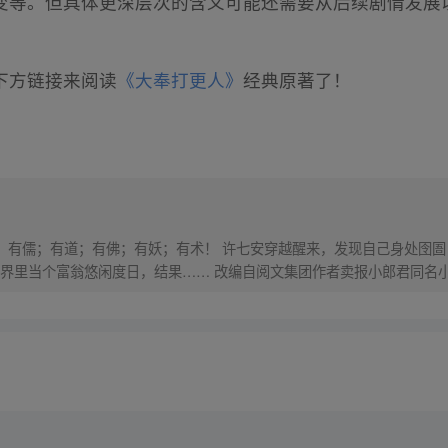
变等。但具体更深层次的含义可能还需要从后续剧情发展
下方链接来阅读
《大奉打更人》
经典原著了！
界，有儒；有道；有佛；有妖；有术！ 许七安穿越醒来，发现自己身处囹圄
里当个富翁悠闲度日，结果…… 改编自阅文集团作者卖报小郎君同名小说 Q