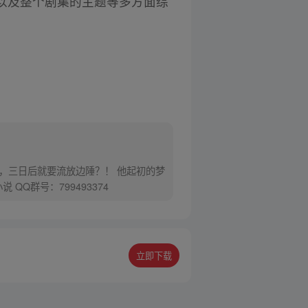
以及整个剧集的主题等多方面综
，三日后就要流放边陲？！ 他起初的梦
Q群号：799493374
立即下载