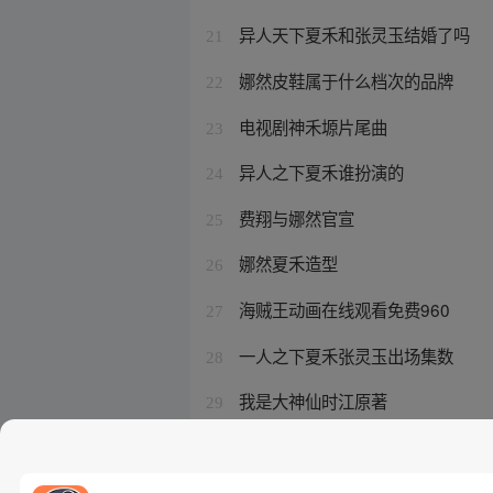
异人天下夏禾和张灵玉结婚了吗
21
娜然皮鞋属于什么档次的品牌
22
电视剧神禾塬片尾曲
23
异人之下夏禾谁扮演的
24
费翔与娜然官宣
25
娜然夏禾造型
26
海贼王动画在线观看免费960
27
一人之下夏禾张灵玉出场集数
28
我是大神仙时江原著
29
海贼王2停播原因有哪些
30