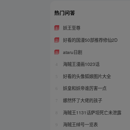
热门问答
妖王至尊
1
好看的国漫50部推荐修仙2D
2
ataru日剧
3
海贼王漫画1023话
4
好看的头像狐娘图片大全
5
妖皇和妖帝谁厉害一点
6
娜然怀了大佬的孩子
7
海贼王1131话萨坦死亡未泄露
8
海贼王绰号一览表
9