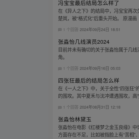
冯宝宝最后结局怎么样了
在《异人之下》的结局中，冯宝宝再次
楚岚，被“格式化”后重头开始。 原漫画
1 个回答
2024年09月24日 18:51
张淼怡几线演员2024
目前并未有确切的关于张淼怡属于几线演
角。
1 个回答
2024年09月16日 05:03
四张狂最后的结局怎么样
在《一人之下》中，关于全性“四张狂”
的围攻。其中夏禾与沈冲遭遇围攻，高宁
1 个回答
2024年08月31日 12:18
张淼怡林黛玉
张淼怡在电影《红楼梦之金玉良缘》中
方面存在不足，比如被指脸上有“苦相”、