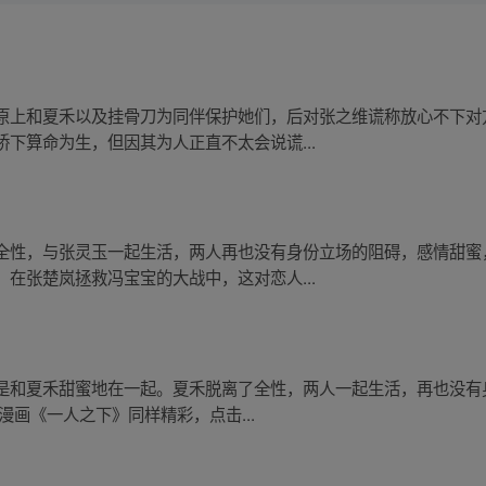
原上和夏禾以及挂骨刀为同伴保护她们，后对张之维谎称放心不下对
下算命为生，但因其为人正直不太会说谎...
全性，与张灵玉一起生活，两人再也没有身份立场的阻碍，感情甜蜜
在张楚岚拯救冯宝宝的大战中，这对恋人...
是和夏禾甜蜜地在一起。夏禾脱离了全性，两人一起生活，再也没有
漫画《一人之下》同样精彩，点击...