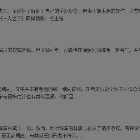
失忆。虽然她了解到了自己的全部身份，但由于端木英的操作，之前
《一人之下》同样精彩，点击按...
员的权威定论。但 2024 年，张淼怡在偶像剧领域有一定名气，
的结局，文中并未有明确的统一结局描述。在老天师对全性下达追杀令
与窦梅估计也有类似遭遇。他们因...
饰演林黛玉一角。然而，她所饰演的林黛玉引发了诸多争议。有评论
毫无病弱感、与林黛玉的形象不符等。...