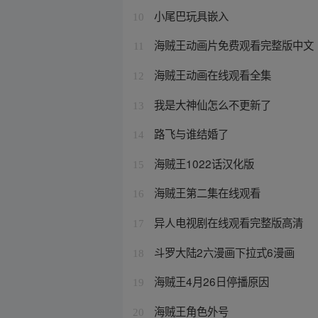
小尾巴玩具嵌入
10
海贼王动画片免费观看完整版中文
11
海贼王动画在线观看全集
12
我是大神仙怎么不更新了
13
路飞与谁结婚了
14
海贼王1022话汉化版
15
海贼王第二集在线观看
16
异人电视剧在线观看完整版高清
17
斗罗大陆2六漫画下拉式6漫画
18
海贼王4月26日停播原因
19
海贼王角色外号
20