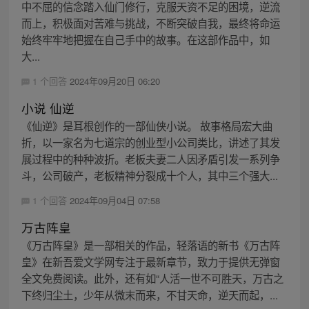
中不屈的信念踏入仙门修行，克服天资不足的困境，逆流
而上，积极面对苦难与挑战，不断突破自我，最终将命运
始终牢牢地把握在自己手中的故事。在这部作品中，如
大...
1 个回答
2024年09月20日 06:20
小说 仙逆
《仙逆》是耳根创作的一部仙侠小说。 故事格局宏大曲
折，以一家名为七道宗的创业型小公司类比，讲述了其发
展过程中的种种波折。老板夫妻二人因矛盾引发一系列争
斗，公司破产，老板精神分裂成十个人，其中三个强大...
1 个回答
2024年09月04日 07:58
万古阵皇
《万古阵皇》是一部相关的作品，轻落语的新书《万古阵
皇》在新吾爱文学网专注于最新章节，致力于提供无弹窗
全文免费阅读。此外，还有如“人活一世不可胜天，万古之
下终归尘土，少年从微末而来，不甘天命，逆天而起，...