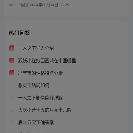
1 个回答
2024年08月14日 23:25
热门问答
一人之下异人介绍
1
狐妖小红娘西西域在中国哪里
2
冯宝宝的性格特点分析
3
张灵玉结局如何
4
一人之下剧情简介详解
5
大庆小芳十五的月亮十六圆
6
鹿之五宝正确答案
7