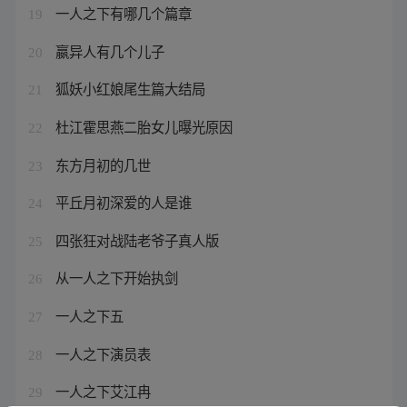
一人之下有哪几个篇章
19
嬴异人有几个儿子
20
狐妖小红娘尾生篇大结局
21
杜江霍思燕二胎女儿曝光原因
22
东方月初的几世
23
平丘月初深爱的人是谁
24
四张狂对战陆老爷子真人版
25
从一人之下开始执剑
26
一人之下五
27
一人之下演员表
28
一人之下艾江冉
29