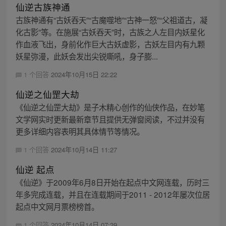
仙逆古族神通
古族神通有“古妖吞天”“古魔噬地”“古神一怒”“父祖道古，凝
化古影”等。在施展“古妖吞天”时，古族之人左目内妖星化
作血液飞出，身前化作巨大古妖虚影，古妖左目内有九颗
妖星弥漫，此妖会发出尖锐嘶吼，身子膨...
1 个回答
2024年10月15日 22:22
仙逆之仙罡大劫
《仙逆之仙罡大劫》是子木精心创作的仙侠作品，在妙笔
文学网实时更新最新章节且提供无弹窗阅读，不过并没有
更多详细内容表明其具体情节等情况。
1 个回答
2024年10月14日 11:27
仙逆 起点
《仙逆》于2009年6月8日开始在起点中文网连载，历时三
年多完成连载，并且在连载期间于2011 - 2012年屡次位居
起点中文网月票榜榜首。
1 个回答
2024年10月14日 07:39