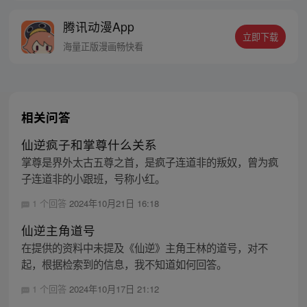
富翁悠闲度日，结果…… 改编自阅文集团作
腾讯动漫App
者卖报小郎君同名小说 QQ群号：
立即下载
799493374
海量正版漫画畅快看
相关问答
仙逆疯子和掌尊什么关系
掌尊是界外太古五尊之首，是疯子连道非的叛奴，曾为疯
子连道非的小跟班，号称小红。
1 个回答
2024年10月21日 16:18
仙逆主角道号
在提供的资料中未提及《仙逆》主角王林的道号，对不
起，根据检索到的信息，我不知道如何回答。
1 个回答
2024年10月17日 21:12