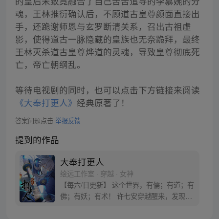
的皇后宋致竟融合了自己苦苦追寻的李慕婉的分
魂，王林推衍确认后，不顾道古皇尊颜面直接出
手，还跪谢师恩与玄罗断清关系，召出古祖虚
影，使得道古一脉隐藏的皇族也无奈跪拜，最终
王林灭杀道古皇尊烨道的灵魂，导致皇尊彻底死
亡，帝亡朝纲乱。
等待电视剧的同时，也可以点击下方链接来阅读
《大奉打更人》
经典原著了！
答案问题点击
举报反馈
提到的作品
大奉打更人
绘远工作室 · 穿越 · 女神
【每六/日更新】 这个世界，有儒；有道；有
佛；有妖；有术！ 许七安穿越醒来，发现自
己身处囹圄，三日后就要流放边陲？！ 他起
初的梦想只是自保，顺便在这个世界里当个