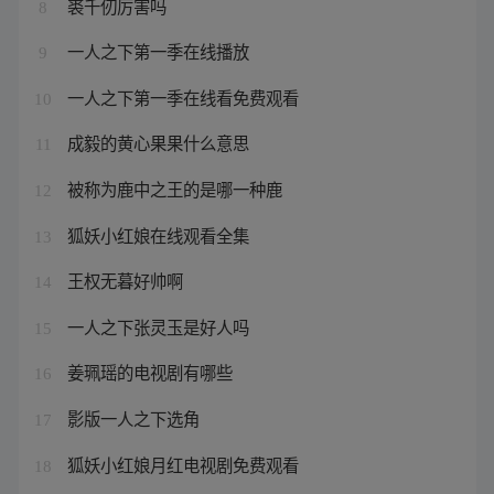
裘千仞厉害吗
8
一人之下第一季在线播放
9
一人之下第一季在线看免费观看
10
成毅的黄心果果什么意思
11
被称为鹿中之王的是哪一种鹿
12
狐妖小红娘在线观看全集
13
王权无暮好帅啊
14
一人之下张灵玉是好人吗
15
姜珮瑶的电视剧有哪些
16
影版一人之下选角
17
狐妖小红娘月红电视剧免费观看
18