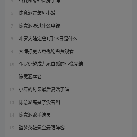
5
陈意涵古装剧小蝶
6
陈意涵演过什么电视
7
斗罗大陆定档1月16日是什么
8
大棒打更人电视剧免费观看
9
斗罗穿越成九尾白狐的小说完结
10
陈意涵本名
11
小舞的母亲最后复活了吗
12
陈意涵离婚了没有啊
13
陈意涵歌手演员
14
盗梦英雄氪金最强阵容
15