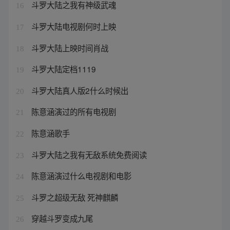
斗罗大陆之我有神级武魂
16
斗罗大陆电视剧何时上映
17
斗罗大陆上映时间肖战
18
斗罗大陆定档1119
19
斗罗大陆真人版2什么时候出
20
陈意涵演过的所有电视剧
21
陈意涵歌手
22
斗罗大陆之我有无敌系统免费阅读
23
陈意涵演过什么电视剧和电影
24
斗罗之超级无敌 死神麒麟
25
穿越斗罗变成九尾
26