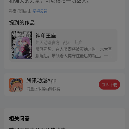
和强大的力量，可以横扫一切敌人。
答案问题点击
举报反馈
提到的作品
神印王座
烛天动漫官方 · 战斗 · 热血
魔族强势，在人类即将被灭绝之时，六大圣
殿崛起，带领着人类守住最后的领土。一名
少年，为救母加入骑士圣殿，奇迹、诡计，
不断在他身上上演。在这人类6大圣殿与魔族
72柱魔神相互倾轧的世界，他能否登上象征
腾讯动漫App
着骑士最高荣耀的神印王座？
立即下载
海量正版漫画畅快看
相关问答