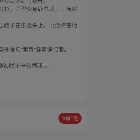
担心会烫到乌索普。
花衬衫，乔巴变身鹿总裁，山治超
。
乔巴帽子在索隆头上，山治趴在地
意外发现“索香”穿着情侣服。
到海贼王全家福照片。
立即下载