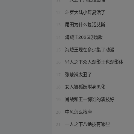
斗罗大陆小舞复活了
12
尾田为什么复活艾斯
13
海贼王2025剧场版
14
海贼王现在多少集了动漫
15
异人之下众人观影王也观影体
16
张楚岚太丑了
17
女人被狐妖附身黑化
18
肖战和王一博谁的演技好
19
中风怎么按摩
20
一人之下八绝技有哪些
21