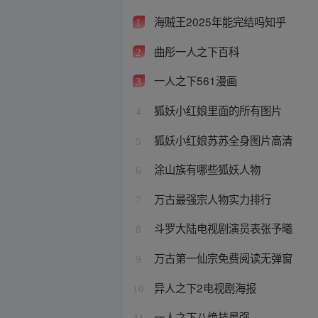
海贼王2025年能完结吗知乎
1
曲彤一人之下百科
2
一人之下561漫画
3
狐妖小红娘里面的所有图片
4
狐妖小红娘苏苏全身图片高清
5
涂山族有哪些狐妖人物
6
万古最强宗人物实力排行
7
斗罗大陆电视剧演员表张予曦
8
万古第一仙宗免费阅读无弹窗
9
异人之下2电视剧海报
10
一人之下八绝技最强
11