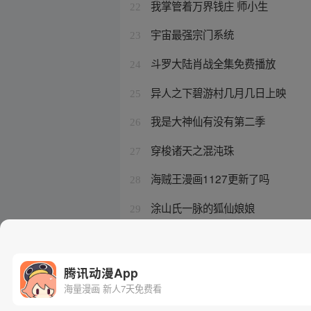
我掌管着万界钱庄 师小生
22
宇宙最强宗门系统
23
斗罗大陆肖战全集免费播放
24
异人之下碧游村几月几日上映
25
我是大神仙有没有第二季
26
穿梭诸天之混沌珠
27
海贼王漫画1127更新了吗
28
涂山氏一脉的狐仙娘娘
29
海贼王永久停更是真的吗
30
腾讯动漫App
海量漫画 新人7天免费看