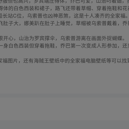
舒服但也高兴，罗宾端庄得体，乔巴可爱，山治叼着烟，
着得体的白色西装和裙子，路飞还带着草帽、穿着拖鞋和
船长站C位，乌索普也凶神恶煞，这是十人凑齐的全家福
路飞肚子大，娜美趴在肚子上睡觉，草帽被乌索普戴着，
飞很开心，山治为罗宾撑伞，乌索普游离在画面外捉蝴蝶。
飞一身白色西装但穿着拖鞋，乔巴第一次变成人形参加，还
家福图片，还有海贼王壁纸中的全家福电脑壁纸等可以找