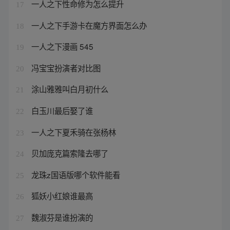
一人之下性命修为怎么提升
17
一人之下手游卡在魔方界面怎么办
18
一人之下漫画 545
19
冯宝宝扮演者对比图
20
涂山雅雅叫白月初什么
21
白玉川最后娶了谁
22
一人之下夏禾骑在张杨林
23
贝加庞克篇索隆去哪了
24
龙珠z国语版哪个软件能看
25
狐妖小红娘谁最高
26
魏淑芬是谁扮演的
27