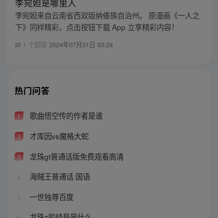
李宛妲是哪里人
李宛妲来自云南省西双版纳傣族自治州。 原漫画《一人之
下》同样精彩，点击按钮下载 App 立享精彩内容！
1 个回答
2024年07月31日 03:24
热门问答
歌曲悟空传的作者是谁
1
才库因vs魔格大蛇
2
龙珠gt普通话版免费观看高清
3
海贼王普通话 国语
4
一世独尊百度
5
龙珠z的结局是什么
6