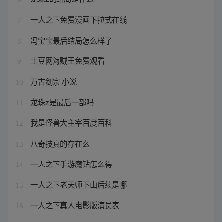
一人之下免费漫画下拉式在线
7
冯宝宝最后结局怎么样了
8
土豆网海贼王免费观看
9
万古剑宗 小说
10
龙珠z是最后一部吗
11
我是怪兽大主宰百度百科
12
八奇技真的存在么
13
一人之下手游魔钻怎么得
14
一人之下老天师下山后续是哪
15
一人之下真人电影版演员表
16