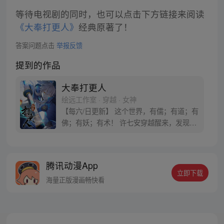
等待电视剧的同时，也可以点击下方链接来阅读
《大奉打更人》
经典原著了！
答案问题点击
举报反馈
提到的作品
大奉打更人
绘远工作室 · 穿越 · 女神
【每六/日更新】 这个世界，有儒；有道；有
佛；有妖；有术！ 许七安穿越醒来，发现自
己身处囹圄，三日后就要流放边陲？！ 他起
初的梦想只是自保，顺便在这个世界里当个
富翁悠闲度日，结果…… 改编自阅文集团作
腾讯动漫App
者卖报小郎君同名小说 QQ群号：
立即下载
799493374
海量正版漫画畅快看