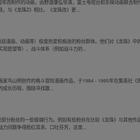
0周年而制作的动画，由野渡康弘导演，富士电视台和东映动画联合制
。与《龙珠Z》相比，《龙珠改》更...
（包括漫画、动画等）极度热爱和痴迷的粉丝群体。他们对《龙珠》中
现愿望等）、战斗体系（例如战斗力的...
鸟山明创作的格斗冒险漫画作品，于1984 - 1995年在集英社《
成长历程，围绕寻找散...
的是部分粉丝的一些极端行为。例如有些粉丝在比较《龙珠》与其他作
力问题争得脸红耳赤、口吐芬芳，这类...