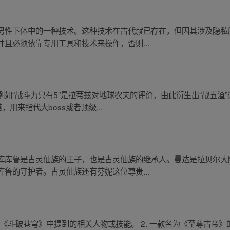
男性下体中的一种技术。这种技术在古代就已存在，但因其涉及隐私
且必须依靠专用工具和技术来操作，否则...
如“战斗力只有5”是拉蒂兹对地球农夫的评价，由此衍生出“战五渣
用来指代大boss或者顶级...
库库鲁是古灵仙族的王子，也是古灵仙族的继承人。曼达是拉贝尔大
鲁的守护者。古灵仙族还有芬妮这位尊贵...
小说《斗破巷穹》中提到的相关人物或技能。 2. 一款名为《至尊古帝