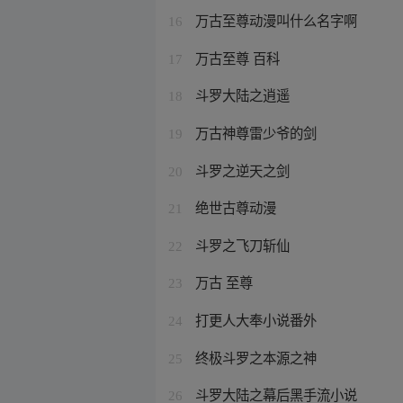
万古至尊动漫叫什么名字啊
16
万古至尊 百科
17
斗罗大陆之逍遥
18
万古神尊雷少爷的剑
19
斗罗之逆天之剑
20
绝世古尊动漫
21
斗罗之飞刀斩仙
22
万古 至尊
23
打更人大奉小说番外
24
终极斗罗之本源之神
25
斗罗大陆之幕后黑手流小说
26