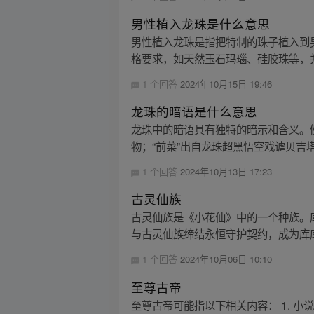
男性植入龙珠是什么意思
男性植入龙珠是指把特制的珠子植入到
格要求，如天然玉石玛瑙、硅胶珠等，并
1 个回答
2024年10月15日 19:46
龙珠的暗语是什么意思
龙珠中的暗语具有独特的暗示和含义。例
物；“前菜”出自龙珠超黑悟空戏谑贝吉塔，
1 个回答
2024年10月13日 17:23
古灵仙族
古灵仙族是《小花仙》中的一个种族。
与古灵仙族缔结永恒守护契约，成为库库
1 个回答
2024年10月06日 10:10
至尊古帝
至尊古帝可能指以下相关内容： 1. 