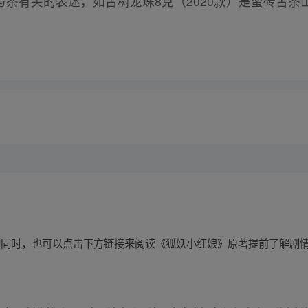
茶有关的表述，如古树龙珠8克（2020款）是蛮砖古茶
剧的同时，也可以点击下方链接来阅读《狐妖小红娘》原著提前了解剧