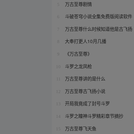
万古至尊剧情
5
斗破苍穹小说全集免费版阅读软件
6
万古至尊什么时候知道他是古飞扬
7
大奉打更人10月几播
8
《万古至尊》
9
斗罗之龙凤枪
10
万古至尊讲的是什么
11
万古至尊古飞扬小说
12
开局我竟成了封号斗罗
13
斗罗之瞳神斗罗精彩章节摘抄
14
万古至尊飞天鱼
15