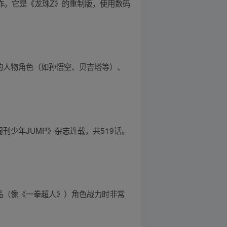
作。它是《龙珠Z》的重制版，使用数码
的人物角色（如孙悟空、贝吉塔等）、
周刊少年JUMP》杂志连载，共519话。
品（像《一拳超人》）角色战力时非常