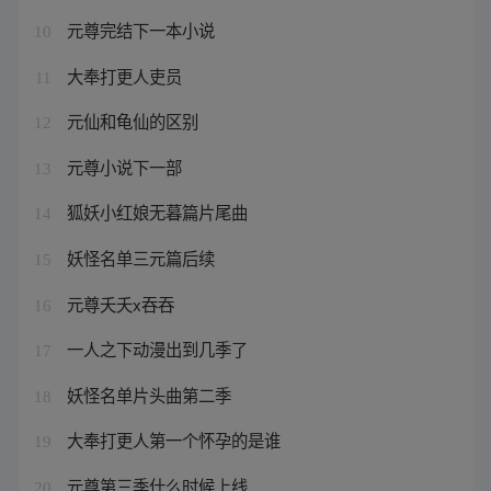
元尊完结下一本小说
10
大奉打更人吏员
11
元仙和龟仙的区别
12
元尊小说下一部
13
狐妖小红娘无暮篇片尾曲
14
妖怪名单三元篇后续
15
元尊夭夭x吞吞
16
一人之下动漫出到几季了
17
妖怪名单片头曲第二季
18
大奉打更人第一个怀孕的是谁
19
元尊第三季什么时候上线
20