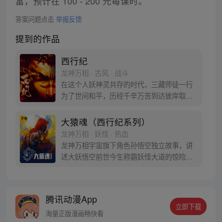
富，预计在 100 - 200 元每课时。
答案问题点击
举报反馈
提到的作品
西行纪
龙神万相 · 古风 · 战斗
在这个人妖神灵共存的时代，三藏师徒一行
为了世间和平，历经千辛万苦到达彼岸取
得“永恒之火”拯救苍生，可世间并没有因此
变得美好….随着阴谋慢慢揭露，暗魂四起,
大猿魂（西行纪系列）
为了让“永恒之火”重新归位，小狼妖白狼不
龙神万相 · 妖怪 · 热血
辞万难，找到唐三藏大法师，和他一起重新
龙神万相宇宙旗下角色孙悟空独立故事，讲
寻回徒弟们，组成全新“西行小队”，再度踏
述大妖悟空前世今生称霸妖怪大道的惊险历
上西行之旅……
程。 妖怪大道有自己的生存之道，某日，一
位猴妖因人类的祈愿从天而降，以鬼魈之名
响彻妖界，却因堕入暗魂无法再守护重要之
腾讯动漫App
人…六十年后，他再次破石而出，背负着守
立即下载
护族人的希望和信念打败了妖怪大道的霸
海量正版漫画畅快看