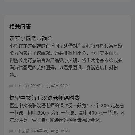
主，成为猴群之王，但故事仍在继续…
相关问答
东方小圆老师简介
小圆在东方甄选的直播间里凭借对产品独特理解和富有感
染力的表达迅速崛起。她并非科班出身，也非天生丽质，
但擅长用诗意语言为产品赋予灵魂，将生活用品描绘成充
满诗情画意的美好图景，以温柔语调、真诚态度和对粉
丝...
1 个回答
2024年11月02日 03:21
悟空中文兼职汉语老师课时费
悟空中文兼职汉语老师的课时费一般为：小学 200 元左右
一节课，初中 300 元左右一节课，高中 400 元一节课。不
过需注意，课时费可能会因各种因素有所变化。
1 个回答
2024年09月08日 16:27