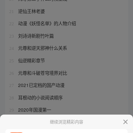
逆仙王林老婆
21
动漫《妖怪名单》的人物介绍
22
刘诗诗新剧竹叶篇
23
元尊和逆天邪神什么关系
24
仙逆精彩章节
25
元尊和斗破苍穹境界对比
26
2021已定档的国产动漫
27
耳根动的小说阅读顺序
28
2020年国漫第一
29
妖怪名单配音演员表
继续浏览精彩内容
30