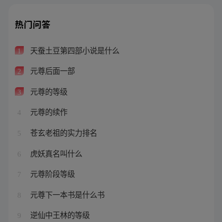
热门问答
天蚕土豆第四部小说是什么
1
元尊后面一部
2
元尊的等级
3
元尊的续作
4
苍玄老祖的实力排名
5
虎妖真名叫什么
6
元尊阶段等级
7
元尊下一本书是什么书
8
逆仙中王林的等级
9