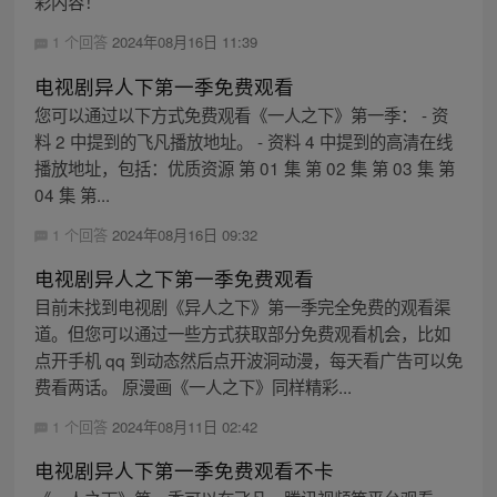
彩内容！
1 个回答
2024年08月16日 11:39
电视剧异人下第一季免费观看
您可以通过以下方式免费观看《一人之下》第一季： - 资
料 2 中提到的飞凡播放地址。 - 资料 4 中提到的高清在线
播放地址，包括：优质资源 第 01 集 第 02 集 第 03 集 第
04 集 第...
1 个回答
2024年08月16日 09:32
电视剧异人之下第一季免费观看
目前未找到电视剧《异人之下》第一季完全免费的观看渠
道。但您可以通过一些方式获取部分免费观看机会，比如
点开手机 qq 到动态然后点开波洞动漫，每天看广告可以免
费看两话。 原漫画《一人之下》同样精彩...
1 个回答
2024年08月11日 02:42
电视剧异人下第一季免费观看不卡