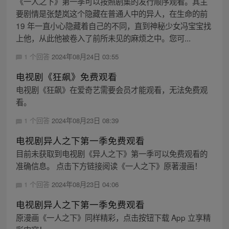
《一人之下》第一季可以按照剧集的发行顺序观看。其主
要剧情是张楚岚这个隐藏在普通人中的异人，在生命的前
19 年一直小心隐藏着自己的不同，直到神秘少女冯宝宝找
上他，从此他被卷入了前所未见的麻烦之中。您可...
1 个回答
2024年08月24日 03:55
电视剧《狂飙》免费观看
电视剧《狂飙》在爱奇艺需要会员才能观看，无法免费观
看。
1 个回答
2024年08月23日 08:39
电视剧异人之下第一季免费观看
目前未获取到电视剧《异人之下》第一季可以免费观看的
准确信息。 点击下方链接阅读《一人之下》原著漫画！
1 个回答
2024年08月23日 04:06
电视剧异人之下第一季免费观看
原漫画《一人之下》同样精彩，点击按钮下载 App 立享精