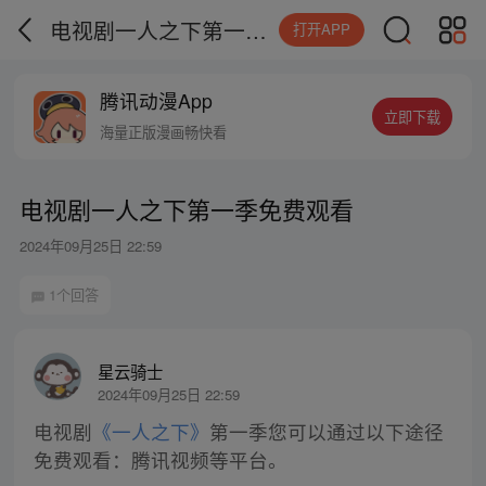
电视剧一人之下第一季免费观看
打开APP
腾讯动漫App
立即下载
海量正版漫画畅快看
电视剧一人之下第一季免费观看
2024年09月25日 22:59
1个回答
星云骑士
2024年09月25日 22:59
电视剧
《一人之下》
第一季您可以通过以下途径
免费观看：腾讯视频等平台。