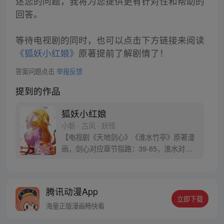
述您的问题，我将为您提供更有针对性和帮助的
回答。
等待电视剧的同时，也可以点击下方链接来阅读
《狐妖小红娘》
原著提前了解剧情了！
答案问题点击
举报反馈
提到的作品
狐妖小红娘
小新 · 古风 · 妖怪
【电视剧《天地剑心》《淮水竹亭》原著漫
画，剑心对应章节指路：39-85，淮水对应
章节指路272-301】 迷糊萝莉小狐妖，正太
道士没节操。自古人妖生死恋，千载孽缘一
线牵。（每周周四更新。）
腾讯动漫App
立即下载
海量正版漫画畅快看