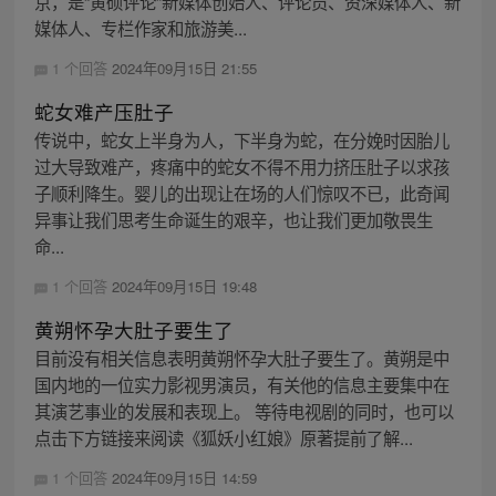
京，是“黄硕评论”新媒体创始人、评论员、资深媒体人、新
媒体人、专栏作家和旅游美...
1 个回答
2024年09月15日 21:55
蛇女难产压肚子
传说中，蛇女上半身为人，下半身为蛇，在分娩时因胎儿
过大导致难产，疼痛中的蛇女不得不用力挤压肚子以求孩
子顺利降生。婴儿的出现让在场的人们惊叹不已，此奇闻
异事让我们思考生命诞生的艰辛，也让我们更加敬畏生
命...
1 个回答
2024年09月15日 19:48
黄朔怀孕大肚子要生了
目前没有相关信息表明黄朔怀孕大肚子要生了。黄朔是中
国内地的一位实力影视男演员，有关他的信息主要集中在
其演艺事业的发展和表现上。 等待电视剧的同时，也可以
点击下方链接来阅读《狐妖小红娘》原著提前了解...
1 个回答
2024年09月15日 14:59