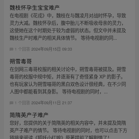
魏枝怀孕生宝宝难产
在电视剧《花戎》中，魏枝在与魏凌月对战时怀孕，导致
灵力大减。魏枝怀孕后，腹中胎儿不断吸收母亲的灵力，
这使她在这个时期处于较为虚弱的状态。但文中并未提及
魏枝生产时难产的相关具体情节。 等待电视剧的同...
1 个回答
2024年09月15日 09:33
朔雪毒哥
在剑网三毒哥校服的相关讨论中，朔雪毒哥被提及。朔雪
毒哥的校服中规中矩，并逐渐有了奇怪紧身 XP 的影子。
也有玩家认为朔雪喵哥的黑白双色设计很经典，在不少同
人图中都能看到其身影。 等待电视剧的同时，...
1 个回答
2024年09月11日 21:37
简隋英产子难产
您好，您提供的关于简隋英的相关内容中，并未提及简隋
英产子难产的情节。 等待电视剧的同时，也可以点击下方
链接来阅读《狐妖小红娘》原著提前了解剧情了！