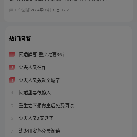
1 个回答
2024年08月31日 17:21
热门问答
闪婚鲜妻 霍少宠妻36计
1
少夫人又在作
2
少夫人又轰动全城了
3
闪婚甜妻很撩人
4
重生之不想做皇后免费阅读
5
少夫人又a又妖了
6
沈少川安落免费阅读
7