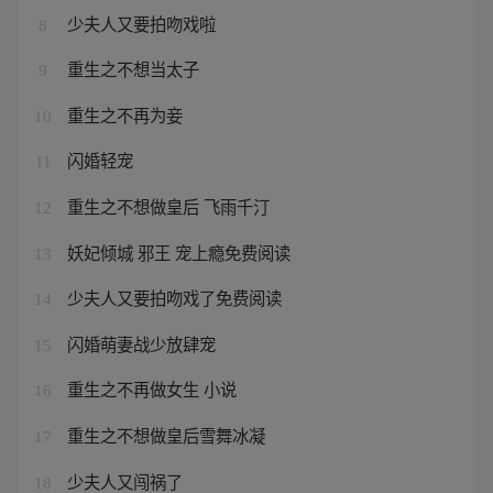
少夫人又要拍吻戏啦
8
重生之不想当太子
9
重生之不再为妾
10
闪婚轻宠
11
重生之不想做皇后 飞雨千汀
12
妖妃倾城 邪王 宠上瘾免费阅读
13
少夫人又要拍吻戏了免费阅读
14
闪婚萌妻战少放肆宠
15
重生之不再做女生 小说
16
重生之不想做皇后雪舞冰凝
17
少夫人又闯祸了
18