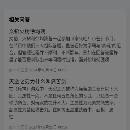
相关问答
文韬火树徐均朔
文韬、火树和徐均朔曾一起参加《拿来吧！小芒》节目。
在节目中他们三人组队答题，虽被看好为学霸与“高玩”的组
合，但答题过程并不顺利，不断翻车。例如在回答被蜜蜂
蜇了能否把刺取出来等问题时出错，面对徐均朔强项...
1 个回答
2024年10月18日 06:58
天空之刃为什么叫痛苦剑
在《原神》游戏中，天空之刃被称为痛苦剑主要有以下原
因：其属性一般，不是任何五星角色的专武，只适合一些
辅助角色，对玩家的提升不大。主属性为元素充能效率，
副属性为基础攻击力。在同等五星重武器中，面板、属
性...
1 个回答
2024年09月25日 00:39