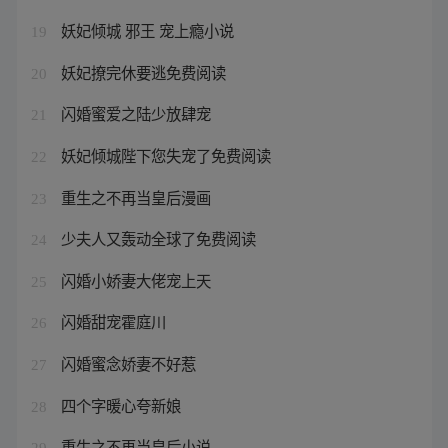
妖妃倾城 邪王 宠上瘾小说
19
妖妃撩完休要逃免费阅读
20
闪婚蜜爱之陆少放肆宠
21
妖妃倾城陛下您失宠了免费阅读
22
重生之不再当皇后漫画
23
少夫人又轰动全球了免费阅读
24
闪婚小娇妻大佬宠上天
25
闪婚甜宠霍庭川
26
闪婚蜜念娇妻不好惹
27
四个字暖心夸新娘
28
重生之不再当皇后小说
29