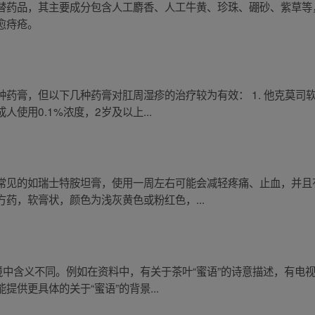
替药品，其主要成分包含人工麝香、人工牛黄、珍珠、硼砂、紫草等
愈痔疮。
药膏，但以下几种药膏对肛周湿疹的治疗较为有效： 1. 他克莫司
使用0.1%浓度，2岁及以上...
常见的如瑞士特胺坦膏，使用一周左右可能会减轻疼痛、止血，并且
药，软膏状，颜色为浅灰黄色或粉红色，...
境中含义不同。例如在资料中，有关于茶叶“蜜语”的诗意描述，有电
供更具体的关于“蜜语”的背景...