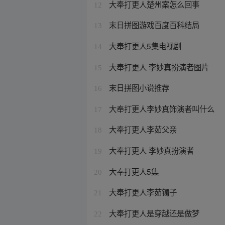
大奉打更人楚州案怎么回事
12
末日拼图游戏百度百科结局
13
大奉打更人5集电视剧
14
大奉打更人 李妙真扮演者图片
15
末日拼图小说推荐
16
大奉打更人李妙真饰演者叫什么
17
大奉打更人李茹父亲
18
大奉打更人 李妙真扮演者
19
大奉打更人5集
20
大奉打更人李茹镯子
21
大奉打更人是穿越还是做梦
22