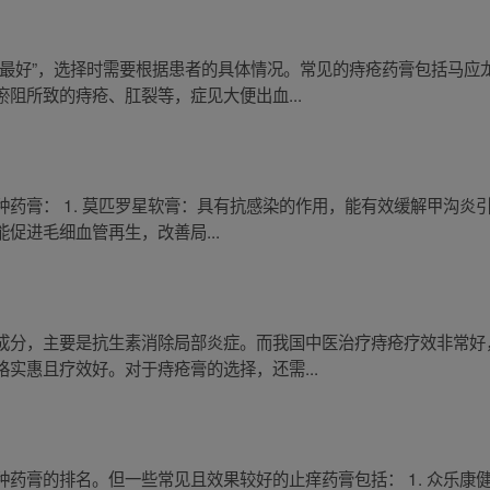
“最好”，选择时需要根据患者的具体情况。常见的痔疮药膏包括马应
阻所致的痔疮、肛裂等，症见大便出血...
药膏： 1. 莫匹罗星软膏：具有抗感染的作用，能有效缓解甲沟炎引
促进毛细血管再生，改善局...
成分，主要是抗生素消除局部炎症。而我国中医治疗痔疮疗效非常好
实惠且疗效好。对于痔疮膏的选择，还需...
药膏的排名。但一些常见且效果较好的止痒药膏包括： 1. 众乐康