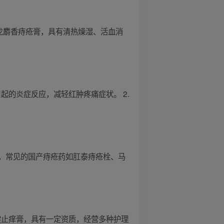
龙麝香痔疮膏，具有清热燥湿、活血消
起的炎症反应，减轻红肿疼痛症状。 2.
，常见的国产痔疮药如肛泰痔疮栓、马
健止痒膏，具有一定资质，经营多种护理