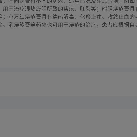
膏，不同药膏有不同的功效、适用情况及注意事项。例如
，用于治疗湿热瘀阻所致的痔疮、肛裂等；熊胆痔疮膏具
等；京万红痔疮膏具有清热解毒、化瘀止痛、收敛止血的
栓、消痔软膏等药物也可用于痔疮的治疗，患者应根据自