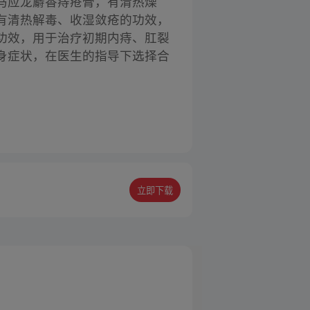
马应龙麝香痔疮膏，有清热燥
有清热解毒、收湿敛疮的功效，
功效，用于治疗初期内痔、肛裂
身症状，在医生的指导下选择合
立即下载