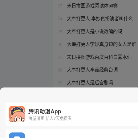
末日拼图游戏阅读体all雾
23
大奉打更人 李妙真扮演者叫什么
24
大奉打更人是小说改编的吗
25
大奉打更人李妙真身边的女人是谁
26
末日拼图游戏百度百科白雾水仙
27
大奉打更人李茹经典台词
28
大奉打更人是后宫剧吗
29
大奉打更人李妙真的仆人
30
腾讯动漫App
海量漫画 新人7天免费看