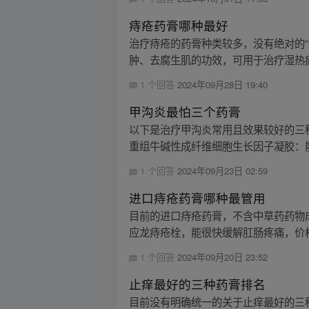
痔疮药膏哪种最好
治疗痔疮的药膏种类较多，没有绝对的
肿、去腐生肌的功效，可用于治疗湿热瘀
1 个回答
2024年09月28日 19:40
甲沟炎最怕三个药膏
以下是治疗甲沟炎常用且效果较好的三种
重组牛碱性成纤维细胞生长因子凝胶：能
1 个回答
2024年09月23日 02:59
进口痔疮药膏哪种最管用
目前的进口痔疮药膏，不含中草药药物
应龙痔疮栓，能很快缓解肛肠疼痛，价格
1 个回答
2024年09月20日 23:52
止痒最好的三种药膏排名
目前没有明确统一的关于止痒最好的三种