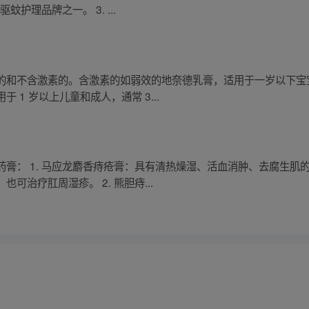
蚊护理品牌之一。 3. ...
的和不含激素的。含激素的如弱效的地奈德乳膏，适用于一岁以下宝宝
1 岁以上儿童和成人，通常 3...
膏： 1. 马应龙麝香痔疮膏：具有清热燥湿、活血消肿、去腐生肌
可治疗肛周湿疹。 2. 熊胆痔...