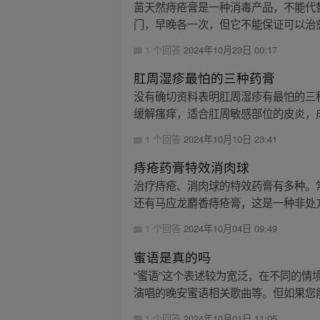
苗天然痔疮膏是一种消毒产品，不能代
门，早晚各一次，但它不能保证可以治
1 个回答
2024年10月23日 00:17
肛周湿疹最怕的三种药膏
没有确切资料表明肛周湿疹有最怕的三种
缓解瘙痒，适合肛周敏感部位的皮炎，成人
1 个回答
2024年10月10日 23:41
痔疮药膏特效消肉球
治疗痔疮、消肉球的特效药膏有多种。
还有马应龙麝香痔疮膏，这是一种非处方
1 个回答
2024年10月04日 09:49
蜜语是真的吗
“蜜语”这个表述较为宽泛，在不同的情
演唱的晚安蜜语相关歌曲等。但如果您能提
1 个回答
2024年10月01日 11:05