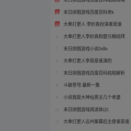
末日拼图游戏百度百科老k
2
大奉打更人 李妙真扮演者是谁
3
大奉打更人李妙真和楚元稹结拜
4
末日拼图游戏小说3dllc
5
大奉打更人李茹是谁演的
6
末日拼图游戏百度百科结局解析
7
斗破苍穹 最新一集
8
小说我是大神仙男主几个老婆
9
末日拼图游戏阅读体(2)
10
大奉打更人云州案幕后主使者是谁
11