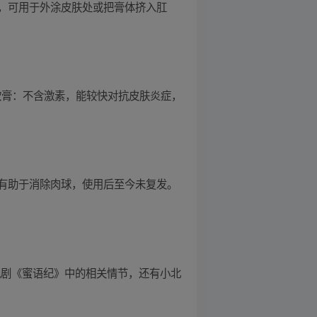
，可用于外涂皮肤处或把膏体挤入肛
软膏：不含激素，能较快对抗皮肤炎症，
有助于消除肉球，使用后至今未复发。
视剧《蜜语纪》中的相关情节，还有小北