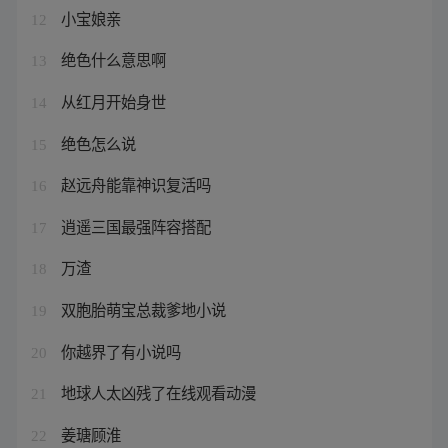
小宝娘亲
12
绝色什么意思啊
13
从红月开始身世
14
绝色怎么说
15
赵远舟能靠神识复活吗
16
逍遥三国最强阵容搭配
17
万渣
18
双胞胎萌宝总裁爹地小说
19
你越界了有小说吗
20
地球人太凶残了在线观看动漫
21
姜瑭顾淮
22