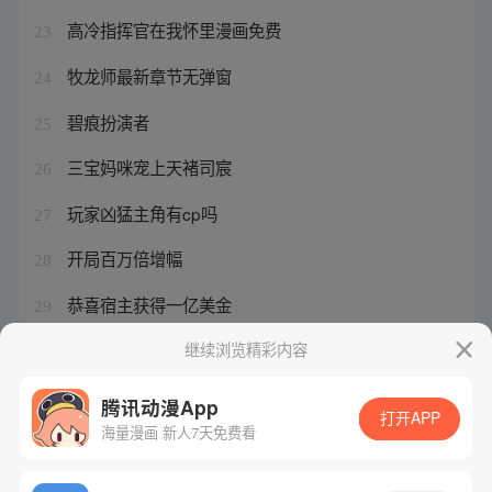
高冷指挥官在我怀里漫画免费
23
牧龙师最新章节无弹窗
24
碧痕扮演者
25
三宝妈咪宠上天褚司宸
26
玩家凶猛主角有cp吗
27
开局百万倍增幅
28
恭喜宿主获得一亿美金
29
双胞胎萌宝免费阅读
继续浏览精彩内容
30
腾讯动漫App
打开APP
海量漫画 新人7天免费看
腾讯漫画
起点读书
QQ阅读