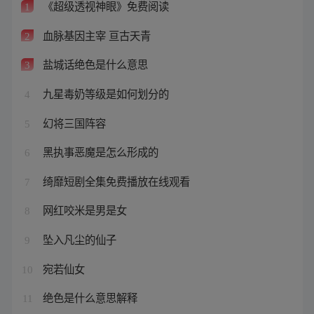
《超级透视神眼》免费阅读
1
血脉基因主宰 亘古天青
2
盐城话绝色是什么意思
3
九星毒奶等级是如何划分的
4
幻将三国阵容
5
黑执事恶魔是怎么形成的
6
绮靡短剧全集免费播放在线观看
7
网红咬米是男是女
8
坠入凡尘的仙子
9
宛若仙女
10
绝色是什么意思解释
11