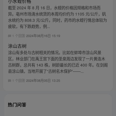
小水蛭价格
截至 2024 年 8 月 16 日，水蛭的价格因规格和市场而
异。亳州市场清水统货的本周均价约为 1105 元/公斤，矾
水统约为 808.3 元/公斤。同时，药市的水蛭行情总体较为
疲软，有下跌趋势，例...
1 个回答
2024年08月16日 15:19
涂山古树
涂山有多处与古树相关的情况。比如在蚌埠市涂山风景
区，林业部门在禹王宫下面的圣泉周边发现了一片黄连木
古树群，总共有 143 株，树龄最长的已近 400 年。在剑阁
县涂山镇，当地开展了“古树名木保护”——...
1 个回答
2024年08月05日 13:25
热门问答