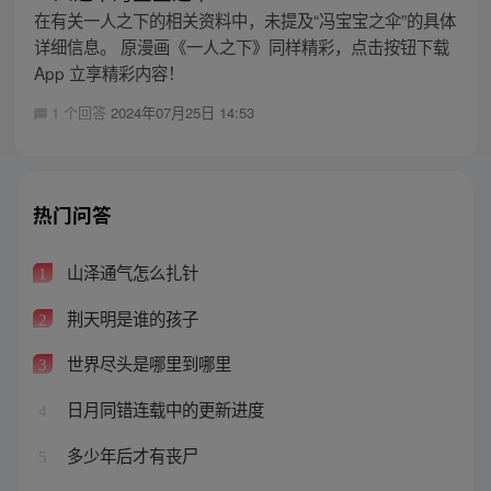
在有关一人之下的相关资料中，未提及“冯宝宝之伞”的具体
详细信息。 原漫画《一人之下》同样精彩，点击按钮下载
App 立享精彩内容！
1 个回答
2024年07月25日 14:53
热门问答
山泽通气怎么扎针
1
荆天明是谁的孩子
2
世界尽头是哪里到哪里
3
日月同错连载中的更新进度
4
多少年后才有丧尸
5