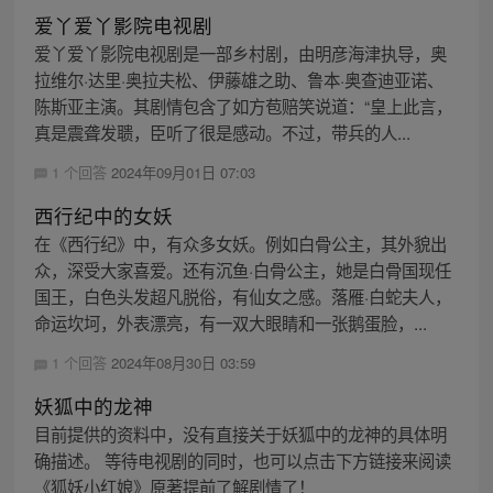
爱丫爱丫影院电视剧
爱丫爱丫影院电视剧是一部乡村剧，由明彦海津执导，奥
拉维尔·达里·奥拉夫松、伊藤雄之助、鲁本·奥查迪亚诺、
陈斯亚主演。其剧情包含了如方苞赔笑说道：“皇上此言，
真是震聋发聩，臣听了很是感动。不过，带兵的人...
1 个回答
2024年09月01日 07:03
西行纪中的女妖
在《西行纪》中，有众多女妖。例如白骨公主，其外貌出
众，深受大家喜爱。还有沉鱼·白骨公主，她是白骨国现任
国王，白色头发超凡脱俗，有仙女之感。落雁·白蛇夫人，
命运坎坷，外表漂亮，有一双大眼睛和一张鹅蛋脸，...
1 个回答
2024年08月30日 03:59
妖狐中的龙神
目前提供的资料中，没有直接关于妖狐中的龙神的具体明
确描述。 等待电视剧的同时，也可以点击下方链接来阅读
《狐妖小红娘》原著提前了解剧情了！