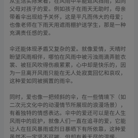
从生活实际来看，在风雨中伞能遮风挡雨，如同
父母对孩子的爱。例如孩子在雨天无助时，母亲
带着伞出现给予关怀，这是平凡而伟大的母爱；
也像老师在下雨天用遮雨棚护送学生，那是一种
充满责任感的爱。
伞还能体现矛盾又复杂的爱。就像爱情，天晴时
盼望风雨相伴，哪怕在风雨中被污浊雨滴弄脏衣
裳、被狂风吹得伤痕累累，心中却是快乐的，因
为一旦离开风雨只能在无人处寂寞回忆和哀叹，
这种爱如同被搁置的雨伞。
同时，爱也像一把倾斜的伞，在一些情境下（如
二次元文化中的动漫情节所展现的浪漫场景），
有着独特的情感表达。伞中的爱还可以是在人生
风雨中的庇护，就像人们一直在追寻的爱，它能
让人在狂风暴雨或烈日暴晒下有所依靠，这种爱
虽然不一定坚不可摧，但却有着无尽的温暖。