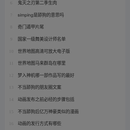
鬼灭之刃第二季生肉
6
simping是舔狗的意思吗
7
奇门遁甲片尾
8
国家一级舞美设计师名单
9
世界地图高清可放大电子版
10
世界地图马来群岛在哪里
11
梦入神机哪一部作品写的最好
12
不当舔狗的朋友圈文案
13
动画发布之前必经的步骤包括
14
不当舔狗后亿万神豪类似的漫画
15
动画的发行方式有哪些
16