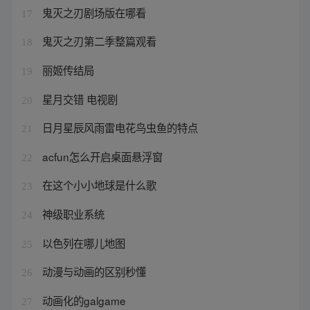
鬼灭之刃剧场版在哪看
17
鬼灭之刃第二季整篇观看
18
丽姬传结局
19
星月交错 电视剧
20
日月星辰风雨雷电花鸟虫鱼的特点
21
acfun怎么开启桌面悬浮窗
22
在这个小小地球是什么歌
23
神级职业系统
24
以色列在哪儿地图
25
动漫与动画的区别秒懂
26
动画化的galgame
27