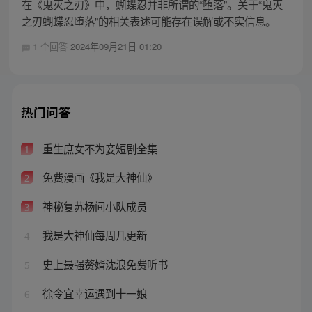
在《鬼灭之刃》中，蝴蝶忍并非所谓的“堕落”。关于“鬼灭
之刃蝴蝶忍堕落”的相关表述可能存在误解或不实信息。
1 个回答
2024年09月21日 01:20
热门问答
重生庶女不为妾短剧全集
1
免费漫画《我是大神仙》
2
神秘复苏杨间小队成员
3
我是大神仙每周几更新
4
史上最强赘婿沈浪免费听书
5
徐令宜幸运遇到十一娘
6