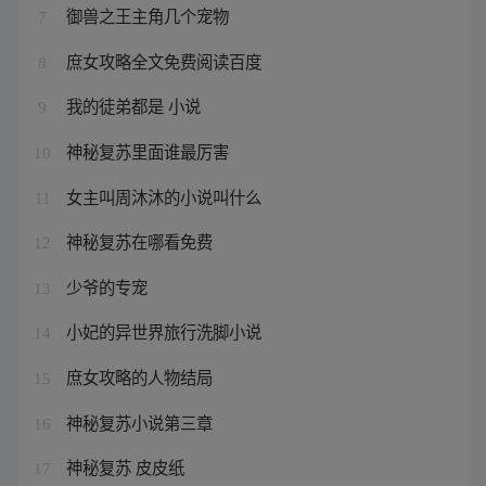
御兽之王主角几个宠物
7
庶女攻略全文免费阅读百度
8
我的徒弟都是 小说
9
神秘复苏里面谁最厉害
10
女主叫周沐沐的小说叫什么
11
神秘复苏在哪看免费
12
少爷的专宠
13
小妃的异世界旅行洗脚小说
14
庶女攻略的人物结局
15
神秘复苏小说第三章
16
神秘复苏 皮皮纸
17