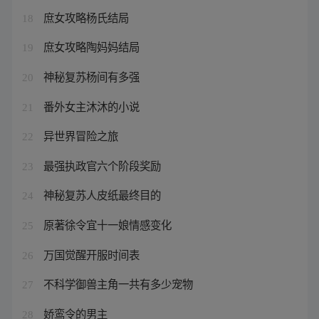
庶女攻略杨氏结局
18
庶女攻略陶妈妈结局
19
神秘复苏杨间有多强
20
番外女主沐沐的小说
21
异世界冒险之旅
22
最强执政官六个阶段奖励
23
神秘复苏人皮纸最终目的
24
原著徐令宜十一娘情感变化
25
万国觉醒开服时间表
26
不科学御兽主角一共有多少宠物
27
娇鸾令的男主
28