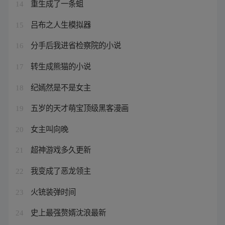
重生成了一条蛆
14
吕布之人生模拟器
15
分手后我进省检察院的小说
16
转生成熊猫的小说
17
纪嫣然是不是女主
18
五岁的天才萌宝顶级黑客漫画
19
女主叫向晚
20
超神游戏多久更新
21
我变成了恶龙领主
22
火铳装弹时间
23
史上最强赘婿沈浪最新
24