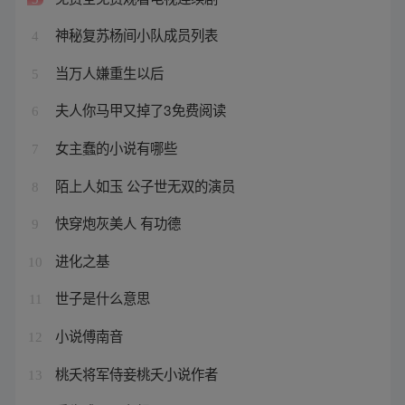
神秘复苏杨间小队成员列表
4
当万人嫌重生以后
5
夫人你马甲又掉了3免费阅读
6
女主蠢的小说有哪些
7
陌上人如玉 公子世无双的演员
8
快穿炮灰美人 有功德
9
进化之基
10
世子是什么意思
11
小说傅南音
12
桃夭将军侍妾桃夭小说作者
13