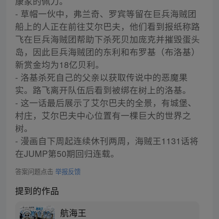
康家的佩刀。
- 草帽一伙中，弗兰奇、罗宾等留在巨兵海贼团
船上的人正在前往艾尔巴夫，他们看到报纸称路
飞在巨兵海贼团帮助下杀死贝加庞克并摧毁蛋头
岛，因此巨兵海贼团的东利和布罗基（布洛基）
新赏金均为18亿贝利。
- 洛基杀死自己的父亲以获取传说中的恶魔果
实。路飞离开队伍后看到被绑在树上的洛基。
- 这一话最后展示了艾尔巴夫的全景，有城堡、
村庄，艾尔巴夫中心位置有一棵巨大的世界之
树。
- 漫画自下周起连续休刊两周，海贼王1131话将
在JUMP第50期回归连载。
答案问题点击
举报反馈
提到的作品
航海王