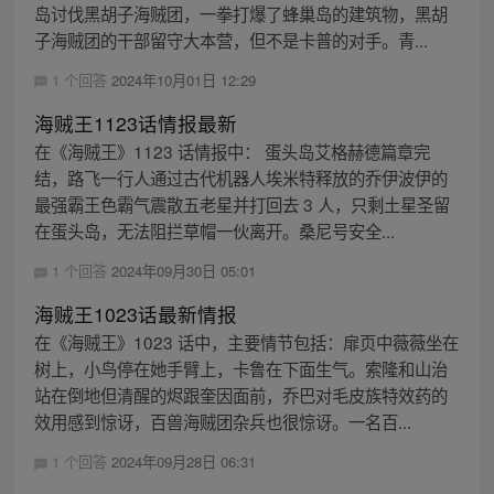
岛讨伐黑胡子海贼团，一拳打爆了蜂巢岛的建筑物，黑胡
子海贼团的干部留守大本营，但不是卡普的对手。青...
1 个回答
2024年10月01日 12:29
海贼王1123话情报最新
在《海贼王》1123 话情报中： 蛋头岛艾格赫德篇章完
结，路飞一行人通过古代机器人埃米特释放的乔伊波伊的
最强霸王色霸气震散五老星并打回去 3 人，只剩土星圣留
在蛋头岛，无法阻拦草帽一伙离开。桑尼号安全...
1 个回答
2024年09月30日 05:01
海贼王1023话最新情报
在《海贼王》1023 话中，主要情节包括：扉页中薇薇坐在
树上，小鸟停在她手臂上，卡鲁在下面生气。索隆和山治
站在倒地但清醒的烬跟奎因面前，乔巴对毛皮族特效药的
效用感到惊讶，百兽海贼团杂兵也很惊讶。一名百...
1 个回答
2024年09月28日 06:31