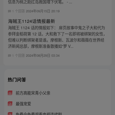
信息为桃之助扛岛救国埋下伏笔。 - ...
1 个回答
2024年09月15日 20:19
海贼王1124话情报最新
海贼王 1124 话的情报如下： 扉页故事中鬼之子大和代为
参拜金稻荷第 12 话，大和救下了一名即将被绑架的女性，
但难以判断绑架者是谁。摩根斯、瓦波尔和薇薇在世界经
济新闻总部，摩根斯准备散播如“罗 V...
1 个回答
2024年08月29日 03:34
热门问答
前方高能宋青小父亲
1
最强宠爱
2
免费全免费观看电视连续剧
3