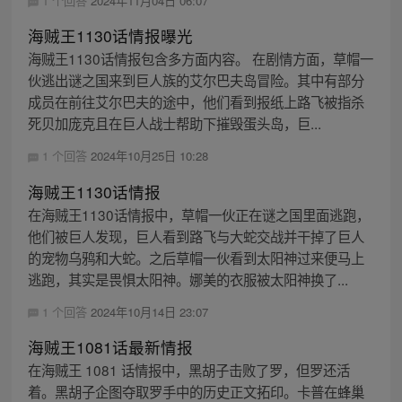
1 个回答
2024年11月04日 06:07
海贼王1130话情报曝光
海贼王1130话情报包含多方面内容。 在剧情方面，草帽一
伙逃出谜之国来到巨人族的艾尔巴夫岛冒险。其中有部分
成员在前往艾尔巴夫的途中，他们看到报纸上路飞被指杀
死贝加庞克且在巨人战士帮助下摧毁蛋头岛，巨...
1 个回答
2024年10月25日 10:28
海贼王1130话情报
在海贼王1130话情报中，草帽一伙正在谜之国里面逃跑，
他们被巨人发现，巨人看到路飞与大蛇交战并干掉了巨人
的宠物乌鸦和大蛇。之后草帽一伙看到太阳神过来便马上
逃跑，其实是畏惧太阳神。娜美的衣服被太阳神换了...
1 个回答
2024年10月14日 23:07
海贼王1081话最新情报
在海贼王 1081 话情报中，黑胡子击败了罗，但罗还活
着。黑胡子企图夺取罗手中的历史正文拓印。卡普在蜂巢