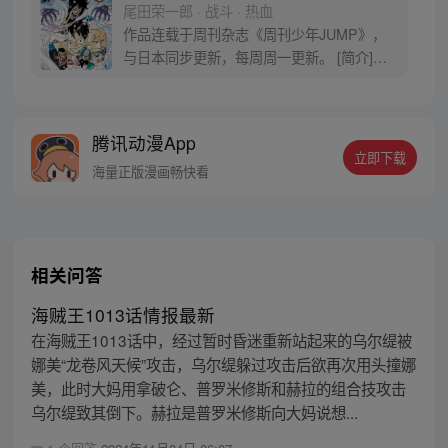
尾田荣一郎 · 战斗 · 热血
作品连载于周刊杂志《周刊少年JUMP》，
与日本同步更新，每周周一更新。 [简介]有
一个梦想成为海盗的少年叫路飞，他因误
食“恶魔果实”而成为了橡皮人，在获得超人
能力的同时付出了一辈子无法游泳的代价。
腾讯动漫App
十年后，路飞为实现与因救他而断臂的杰克
立即下载
斯的约定而出海，开始了以成为海盗王为目
海量正版漫画畅快看
标的伟大的冒险旅程！
相关问答
海贼王1013话情报最新
在海贼王1013话中，经过暂时昏迷重新站起来的乌尔缇被
娜美“龙卷风天候”攻击，乌尔缇躲过攻击后欲再次用头撞娜
美，此时大妈用拿破仑、普罗米修斯和赫拉的组合技攻击
乌尔缇致其倒下。赫拉是普罗米修斯向大妈说想...