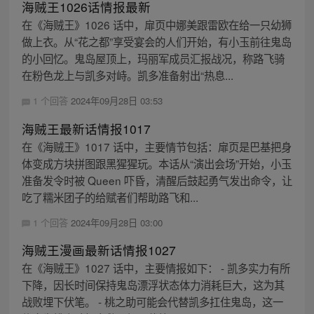
海贼王1026话情报最新
在《海贼王》1026 话中，扉页中娜美跟雷欧在给一只幼狮
做上衣。从“花之都”享受宴会的人们开始，有小玉前往鬼岛
的小回忆。鬼岛屋顶上，玛丽军成员汇报战况，称路飞骑
在粉色龙上与凯多对峙。凯多准备射出“热息...
1 个回答
2024年09月28日 03:53
海贼王最新话情报1017
在《海贼王》1017 话中，主要情节包括：扉页是巴基把身
体变成方块拼图跟黑猩猩玩。本话从“演出会场”开始，小玉
准备发令时被 Queen 吓昏，清醒后鼓起勇气发出命令，让
吃了糯米团子的给赋者们帮助路飞和...
1 个回答
2024年09月28日 03:00
海贼王漫画最新话情报1027
在《海贼王》1027 话中，主要情报如下： - 凯多实力有所
下降，因长时间保持鬼岛漂浮状态体力消耗巨大，这为其
战败埋下伏笔。 - 桃之助可能会代替凯多扛住鬼岛，这一