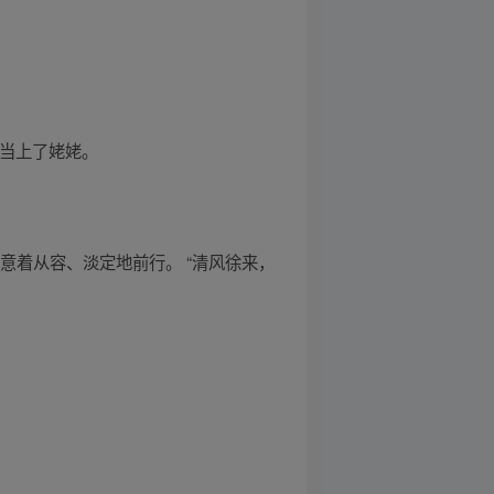
日当上了姥姥。
寓意着从容、淡定地前行。 “清风徐来，