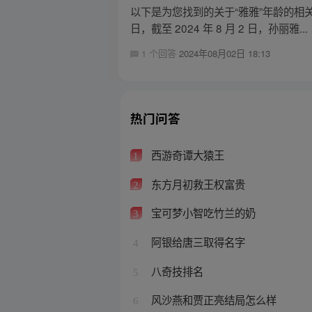
以下是为您找到的关于“雅雅”年龄的相关信
日，截至 2024 年 8 月 2 日，孙丽雅...
1 个回答
2024年08月02日 18:13
热门问答
西游奇谭大猿王
1
东方月初救王权富贵
2
宝可梦小智吃竹兰的奶
3
阿银给唐三取得名字
4
八奇技排名
5
风沙燕和贾正亮结局怎么样
6