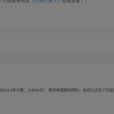
下方链接来阅读
《大奉打更人》
经典原著了！
间2024年计算，小木36岁。 等待电视剧的同时，也可以点击下方