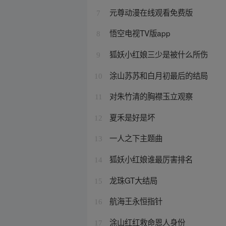
元尊动漫在线观看免费版
7
悟空电视TV版app
8
狐妖小红娘三少是被什么所伤
9
涂山苏苏和白月初最后的结局
10
对朱竹清的胸襟玉立观察
11
夏禾是好是坏
12
一人之下主题曲
13
狐妖小红娘谁最厉害排名
14
龙珠GT大结局
15
航海王永恒指针
16
涂山红红救命恩人身份
17