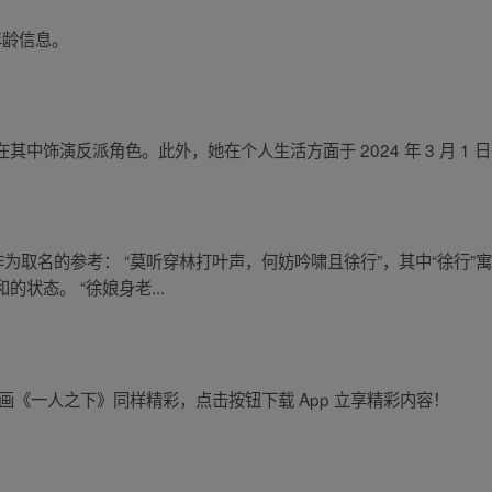
的年龄信息。
中饰演反派角色。此外，她在个人生活方面于 2024 年 3 月 1 
为取名的参考： “莫听穿林打叶声，何妨吟啸且徐行”，其中“徐行”
的状态。 “徐娘身老...
画《一人之下》同样精彩，点击按钮下载 App 立享精彩内容！