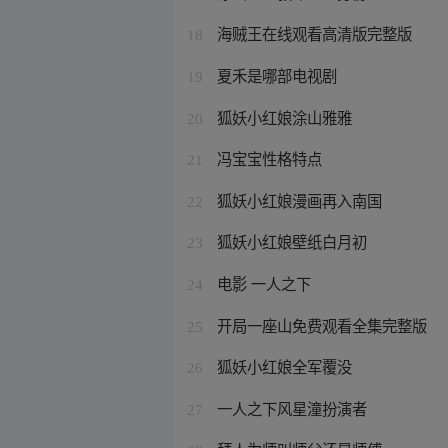
海贼王在线观看高清版完整版
18
夏禾是哪部电视剧
19
狐妖小红娘涂山雅雅
20
冯宝宝性格特点
21
狐妖小红娘漫画再入南国
22
狐妖小红娘壁纸白月初
23
电影 一人之下
24
开局一座山免费观看全集完整版
25
狐妖小红娘全军覆没
26
一人之下风星潼扮演者
27