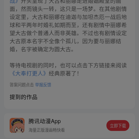
战》
开头呈现了大古和丽娜走进婚姻殿堂的画
面，然而镜头一转，这只是一场梦。在其他剧情
设定里，大古和丽娜在迪迦与加坦杰厄一战后地
球和平两年时婚礼如期而至，还有剧情中丽娜希
望大古做个普通人而非英雄。不过也有剧情设定
大古原本名字不全像个孤儿，因为要与丽娜结
婚，名字被确定为圆大古。
等待电视剧的同时，也可以点击下方链接来阅读
《大奉打更人》
经典原著了！
答案问题点击
举报反馈
提到的作品
腾讯动漫App
立即下载
海量正版漫画畅快看