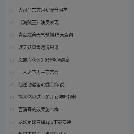
大司命东方月初配音阿杰
11
《海贼王》演员表现
12
青岛龙湾天气预报15天查询
13
遮天妖皇雪月清是谁
14
恩昆库获评9.8分全场最高
15
一人之下男主守宫砂
16
仙逆动漫第42集引争议
17
徐天然见过王冬儿女装吗视频
18
百消膏的效果怎么样
19
龙珠足球直播app下载安装
20