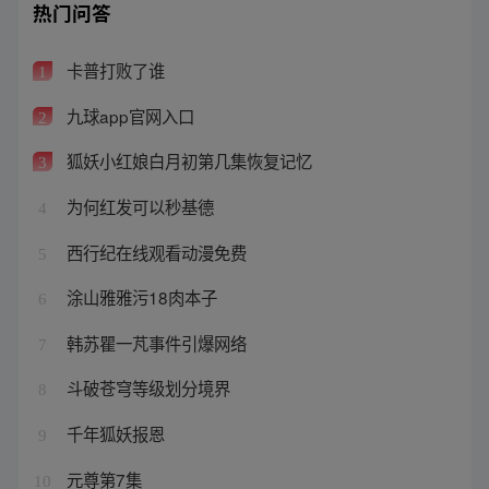
热门问答
卡普打败了谁
1
九球app官网入口
2
狐妖小红娘白月初第几集恢复记忆
3
为何红发可以秒基德
4
西行纪在线观看动漫免费
5
涂山雅雅污18肉本子
6
韩苏瞿一芃事件引爆网络
7
斗破苍穹等级划分境界
8
千年狐妖报恩
9
元尊第7集
10