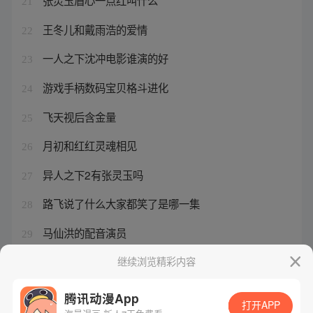
张灵玉眉心一点红叫什么
21
王冬儿和戴雨浩的爱情
22
一人之下沈冲电影谁演的好
23
游戏手柄数码宝贝格斗进化
24
飞天视后含金量
25
月初和红红灵魂相见
26
异人之下2有张灵玉吗
27
路飞说了什么大家都笑了是哪一集
28
马仙洪的配音演员
29
一人之下漫画类型推荐
继续浏览精彩内容
30
腾讯动漫App
打开APP