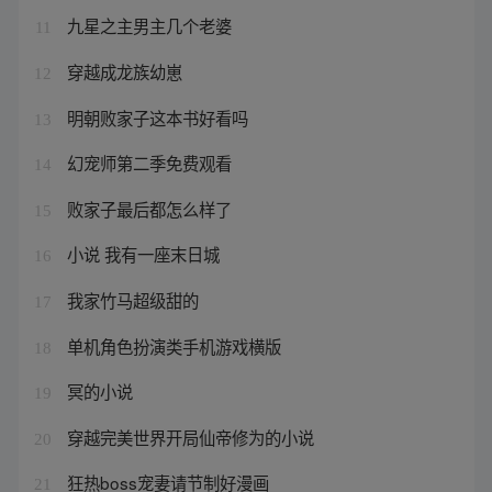
九星之主男主几个老婆
11
穿越成龙族幼崽
12
明朝败家子这本书好看吗
13
幻宠师第二季免费观看
14
败家子最后都怎么样了
15
小说 我有一座末日城
16
我家竹马超级甜的
17
单机角色扮演类手机游戏横版
18
冥的小说
19
穿越完美世界开局仙帝修为的小说
20
狂热boss宠妻请节制好漫画
21