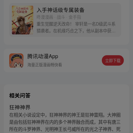
入手神话级专属装备
咚漫漫画 · 战斗 · 金手指
重生觉醒逆天改命！ 宰轩是一名D级武斗系
猎袭者。在机缘巧合之下，他从副本中获得
了世界上独一无二的神话级专属装备“奥丁遗
失之眼”，从此便重新开启了自己与众不同的
命运！？
腾讯动漫App
立即下载
海量正版漫画畅快看
相关问答
狂神神界
在相关小说设定中，狂神神界的神王是狂神雷翔。大神圈
是由包括狂神神界在内的多个神界融合而成，其中有唐三
所在的斗罗神界、光明神王长弓威所在的光之子神界、死