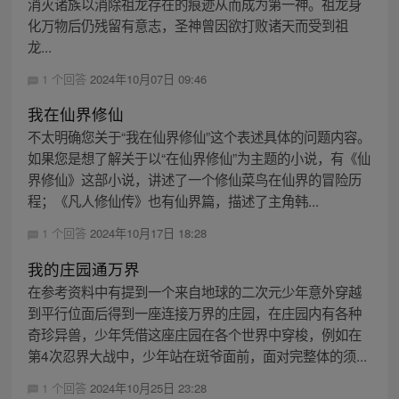
消灭诸族以消除祖龙存在的痕迹从而成为第一神。祖龙身
化万物后仍残留有意志，圣神曾因欲打败诸天而受到祖
龙...
1 个回答
2024年10月07日 09:46
我在仙界修仙
不太明确您关于“我在仙界修仙”这个表述具体的问题内容。
如果您是想了解关于以“在仙界修仙”为主题的小说，有《仙
界修仙》这部小说，讲述了一个修仙菜鸟在仙界的冒险历
程；《凡人修仙传》也有仙界篇，描述了主角韩...
1 个回答
2024年10月17日 18:28
我的庄园通万界
在参考资料中有提到一个来自地球的二次元少年意外穿越
到平行位面后得到一座连接万界的庄园，在庄园内有各种
奇珍异兽，少年凭借这座庄园在各个世界中穿梭，例如在
第4次忍界大战中，少年站在斑爷面前，面对完整体的须...
1 个回答
2024年10月25日 23:28