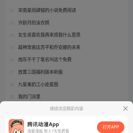
宋南星闵肆铖的小说免费阅读
22
许龄月的泳衣照
23
女生说喜欢我再来烦我什么意思
24
超神宠兽店苏平和乔安娜的关系
25
炮灰不干了笔名叫这个免费
26
放置三国福利版本新服
27
九星毒奶江小皮星图
28
我的门派里
29
召唤流御兽小说
继续浏览精彩内容
30
腾讯动漫App
打开APP
海量漫画 新人7天免费看