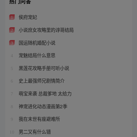
热门问答
侯府宠妃
1
小说庶女攻略里的谆哥结局
2
国运随机婚配小说
3
宠魅结局什么意思
4
黑莲花攻略手册可听小说
5
史上最强师兄剧情简介
6
萌宝来袭 总裁爹地 太给力
7
神宠进化动态漫画第2季
8
我在末世有座避难所
9
男二又有什么错
10