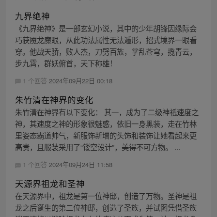
九界绝神
《九界绝神》是一部玄幻小说，其中的少年胡锋因缘际会
巧获魇龙魔眼，从此功法属性无法遁形，招式境界一眼看
穿。他战天骄，败人杰，刀劈百族，掌乱苍穹，揽青云，
步九霄，群妖俯首，天下称雄！
1 个回答
2024年09月22日 00:18
朱竹清在神界的变化
朱竹清在神界有以下变化： 其一，成为了二级神祇速度之
神，其速度之神的形象很魅惑，依旧一身黑装，走在竹林
里姿态霸道帅气，新服饰新增的头饰和装饰让她看起来更
高贵，且服装采用了“镂空设计”，美得不可方物。 ...
1 个回答
2024年09月24日 11:58
天源界祖龙和圣神
在天源界中，祖龙是第一位神邸，创造了万物。圣神是祖
龙之后诞生的第二位神邸，创造了圣族，并试图凭借圣族