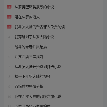
斗罗觉醒鹰类武魂的小说
1
混在斗罗的浪人
2
我斗罗大陆的千古罪人免费阅读
3
我穿越到了斗罗大陆小说
4
战斗的青春许凤结局
5
斗罗之唐三是我哥
6
从斗罗大陆开始签到打卡小说
7
搜一下斗罗大陆的视频
8
百炼成神剧情分析
9
我在斗罗大陆的召唤之旅小说
10
斗罗开局亿万血量护盾
11