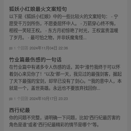
狐妖小红娘最火文案短句
以下是《狐妖小红娘》中的一些比较火的文案短句： - 宁
愿受千万剑所伤，不愿委屈怀中人。 - 万箭穿心终不悔，
相视一笑轻王权。 - 东方月初惊艳了时光，王权富贵温暖
了岁月。 - 最可怕之物，并非妖魔鬼怪...
1 个回答
2024年11月04日 22:36
竹业篇最伤感的一句话
在竹业篇中有诸多令人伤感的话，其中“淮竹我终于可以怀
着剑心来见你了！”以及“那一天，我见过的最强剑客，握起
了天下最强的宝剑，却早已没有了剑心。”“我的意中人，本
就是一个，盖世英雄。永远也不要放弃找回你...
1 个回答
2024年10月17日 23:23
西行纪最
你的问题不完整，请明确一下问题，比如“西行纪最厉害的
角色是谁”或者“西行纪最精彩的情节是哪个”等。