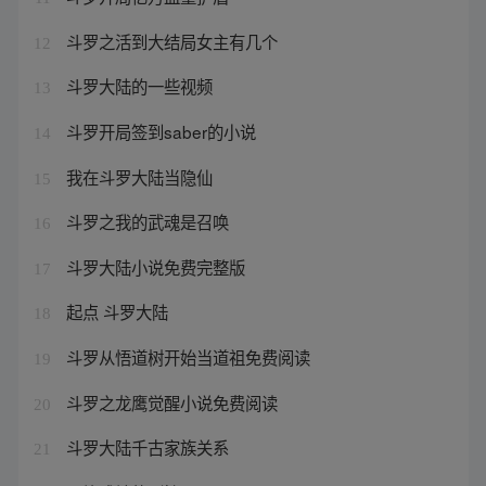
斗罗之活到大结局女主有几个
12
斗罗大陆的一些视频
13
斗罗开局签到saber的小说
14
我在斗罗大陆当隐仙
15
斗罗之我的武魂是召唤
16
斗罗大陆小说免费完整版
17
起点 斗罗大陆
18
斗罗从悟道树开始当道祖免费阅读
19
斗罗之龙鹰觉醒小说免费阅读
20
斗罗大陆千古家族关系
21