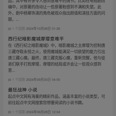
品，其中有许多令人感到意难平的情节。比如在电视剧改
编中，对原著的改动让一些原著粉感到不满和失望。此
外，剧中杨幂饰演的角色被观众指出颜值和演技方面的问
题，...
1 个回答
2024年10月08日 01:26
西行纪暗影魔城摩璎意难平
在《西行纪之暗影魔城》中，暗影魔城之主摩璎为控制唐
三藏夺取永恒之火，使用魔城能满足一切欲望的能力引出
唐三藏心魔。最终，唐三藏克服心魔，重新觉醒，他与徒
弟们联手打败摩璎，摩璎的结局或许会让一些观众感到
意...
1 个回答
2024年09月30日 04:50
最狂战神 小说
起点中文网有海量的精彩作品，涵盖丰富的小说类型，可
前往起点中文网搜索您想要阅读的小说书籍。
1 个回答
2024年09月28日 12:04