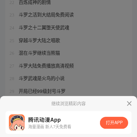
百炼成神的剧情
22
斗罗之活到大结局免费阅读
23
斗罗之十二翼堕天使武魂
24
穿越斗罗大陆之唱歌
25
混在斗罗继续当熊猫
26
斗罗大陆免费播放高清视频
27
斗罗武魂是火鸟的小说
28
开局已经99级封号斗罗
29
战斗的青春小说原版
继续浏览精彩内容
30
腾讯动漫App
打开APP
海量漫画 新人7天免费看
腾讯漫画
起点读书
QQ阅读