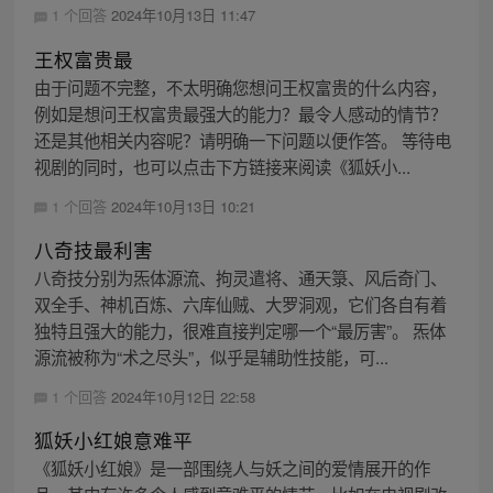
1 个回答
2024年10月13日 11:47
王权富贵最
由于问题不完整，不太明确您想问王权富贵的什么内容，
例如是想问王权富贵最强大的能力？最令人感动的情节？
还是其他相关内容呢？请明确一下问题以便作答。 等待电
视剧的同时，也可以点击下方链接来阅读《狐妖小...
1 个回答
2024年10月13日 10:21
八奇技最利害
八奇技分别为炁体源流、拘灵遣将、通天箓、风后奇门、
双全手、神机百炼、六库仙贼、大罗洞观，它们各自有着
独特且强大的能力，很难直接判定哪一个“最厉害”。 炁体
源流被称为“术之尽头”，似乎是辅助性技能，可...
1 个回答
2024年10月12日 22:58
狐妖小红娘意难平
《狐妖小红娘》是一部围绕人与妖之间的爱情展开的作