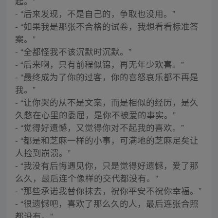
起。”
- “后来发现，不是自己的，争取也没用。”
- “如果我是那张不合格的试卷，我想看看标准答
案。”
- “全都怪我不该沉默时沉默。”
- “后来啊，只有前程似锦，再无年少欢喜。”
- “最终成为了你的过客，你的喜怒哀乐都不再是
我。”
- “让你哭的从不是文案，而是相似的经历，是久
久憋在心里的委屈，是你不被爱的事实。”
- “觉得好遗憾，又觉得你对不起我的喜欢。”
- “都是和芝麻一样的小事，可满地的芝麻足矣让
人捡到崩溃。”
- “我没有后悔遇见你，只是觉得好遗憾，爱了那
么久，最后连个像样的交代都没有。”
- “那些承诺我替你抹去，祝你平安不祝你幸福。”
- “很遗憾吧，喜欢了那么久的人，最后连张合照
都没有。”