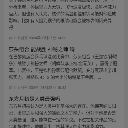
分析来看，孙悟空力大无穷，飞行速度极快，金箍棒威力
巨大。但也有人认为，核弹的高温和辐射等可能对他造成
影响。比如有人提到猴子的眼睛可能会被核弹的闪光弄
得...
1 个回答
2024年08月27日 14:30
莎头组合 能战胜 神秘之师 吗
在巴黎奥运会乒乓球混双比赛中，莎头组合（王楚钦/孙颖
莎）战胜了神秘之师（朝鲜队李正植/金琴英），赢得了冠
军。比赛中，王楚钦和孙颖莎配合默契，充分展现出了超
强实力，最终以 4：2 的大比分稳稳拿下金牌。...
1 个回答
2024年08月25日 19:32
东方月初是人类最强吗
东方月初被认为是人类中非常强大的存在。他拥有纯质阳
炎、虚空之泪和强大的狐妖之术等能力。但对于他是否是
人类最强，这可能存在一定的争议。不过在相关作品的设
定和描述中，他展现出了极其强大的实力和影响力。 ...