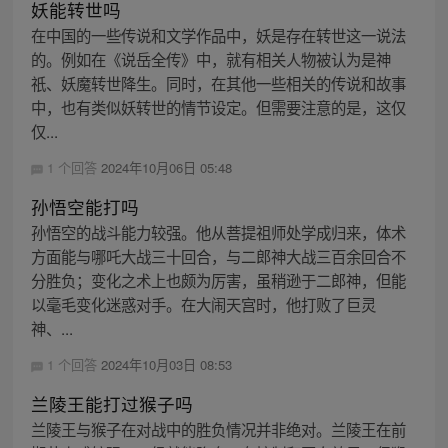
妖能转世吗
在中国的一些传说和文学作品中，妖是存在转世这一说法
的。例如在《说岳全传》中，就有相关人物被认为是神
祇、妖魔转世降生。同时，在其他一些相关的传说和故事
中，也有类似妖转世的情节设定。但需要注意的是，这仅
仅...
1 个回答
2024年10月06日 05:48
孙悟空能打吗
孙悟空的战斗能力较强。他从菩提祖师处学成归来，体术
方面能与哪吒大战三十回合，与二郎神大战三百余回合不
分胜负；变化之术上也颇为厉害，虽稍逊于二郎神，但能
以毫毛变化迷惑对手。在大闹天宫时，他打败了巨灵
神、...
1 个回答
2024年10月03日 08:53
兰陵王能打过猴子吗
兰陵王与猴子在对战中的胜负情况并非绝对。兰陵王在前