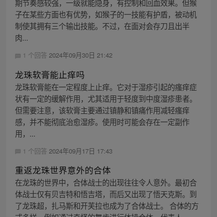
期节奏感较强，一级就能隐身，有控制和回血效果。但猴
子在某些方面也有优势，如猴子的一技能有护盾，被动机
制使其拥有三个输出技能。不过，在面对会存刀且出半
肉...
1 个回答
2024年09月30日 21:42
龙珠软膏能止痒吗
龙珠软膏能在一定程度上止痒。它对于湿疹引起的瘙痒症
状有一定的缓解作用，尤其适用于轻度到中度湿疹患者。
但需要注意，该软膏主要通过镇静和镇痛作用减轻瘙痒
感，并不能彻底治愈湿疹。使用时可能会存在一定副作
用，...
1 个回答
2024年09月17日 17:43
重返龙珠世界意外的合体
在龙珠的世界中，合体战士的出现往往令人意外。最初合
体战士仅有贝吉特和悟吉塔，而后又出现了悟天克斯。到
了龙珠超，扎马斯和开芙拉也成为了合体战士。 合体的方
式多样，例如通过奇怪的舞步进行体操合体，代表人...