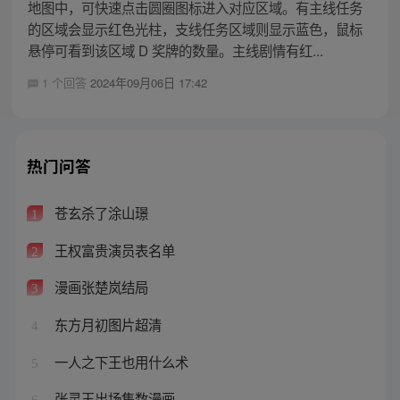
地图中，可快速点击圆圈图标进入对应区域。有主线任务
的区域会显示红色光柱，支线任务区域则显示蓝色，鼠标
悬停可看到该区域 D 奖牌的数量。主线剧情有红...
1 个回答
2024年09月06日 17:42
热门问答
苍玄杀了涂山璟
1
王权富贵演员表名单
2
漫画张楚岚结局
3
东方月初图片超清
4
一人之下王也用什么术
5
张灵玉出场集数漫画
6