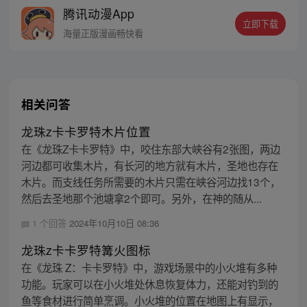
腾讯动漫App
立即下载
海量正版漫画畅快看
相关问答
龙珠z卡卡罗特木片位置
在《龙珠Z卡卡罗特》中，咬住东部大峡谷有2张图，两边
河边都可收集木片，有长河的地方就有木片，圣地也存在
木片。而支线任务所需要的木片只需在峡谷河边找13个，
然后去圣地那个池塘拿2个即可。另外，在神的随从...
1 个回答
2024年10月10日 08:36
龙珠z卡卡罗特篝火图标
在《龙珠 Z：卡卡罗特》中，游戏场景中的小火堆有多种
功能。玩家可以在小火堆处休息恢复体力，还能对钓到的
鱼等食材进行简单烹调。小火堆的位置在地图上有显示，