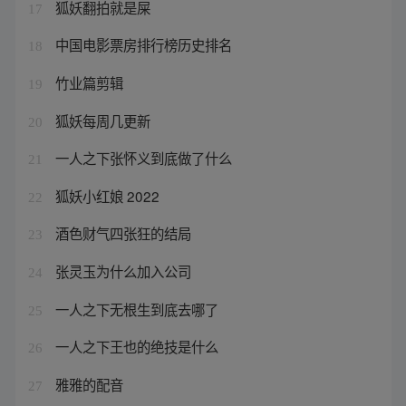
狐妖翻拍就是屎
17
中国电影票房排行榜历史排名
18
竹业篇剪辑
19
狐妖每周几更新
20
一人之下张怀义到底做了什么
21
狐妖小红娘 2022
22
酒色财气四张狂的结局
23
张灵玉为什么加入公司
24
一人之下无根生到底去哪了
25
一人之下王也的绝技是什么
26
雅雅的配音
27