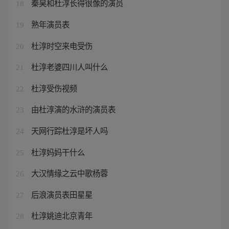
秦昊和杜淳长得很像的演员
18
熟年演员表
19
杜淳时空来电受伤
20
杜淳老婆四川人叫什么
21
杜淳受伤视频
22
由杜淳演的水浒的演员表
23
天网行踪杜淳是坏人吗
24
杜淳妈妈干什么
25
大汉情缘之云中歌杨蓉
26
后浪演员表田星星
27
杜淳姚迪北京青年
28