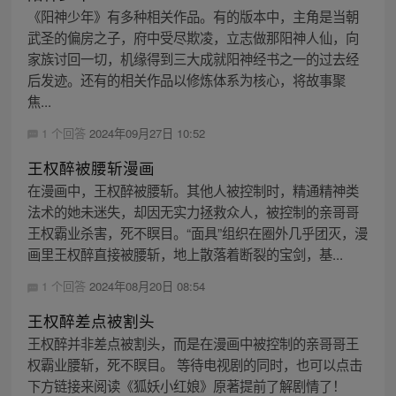
《阳神少年》有多种相关作品。有的版本中，主角是当朝
武圣的偏房之子，府中受尽欺凌，立志做那阳神人仙，向
家族讨回一切，机缘得到三大成就阳神经书之一的过去经
后发迹。还有的相关作品以修炼体系为核心，将故事聚
焦...
1 个回答
2024年09月27日 10:52
王权醉被腰斩漫画
在漫画中，王权醉被腰斩。其他人被控制时，精通精神类
法术的她未迷失，却因无实力拯救众人，被控制的亲哥哥
王权霸业杀害，死不瞑目。“面具”组织在圈外几乎团灭，漫
画里王权醉直接被腰斩，地上散落着断裂的宝剑，基...
1 个回答
2024年08月20日 08:54
王权醉差点被割头
王权醉并非差点被割头，而是在漫画中被控制的亲哥哥王
权霸业腰斩，死不瞑目。 等待电视剧的同时，也可以点击
下方链接来阅读《狐妖小红娘》原著提前了解剧情了！