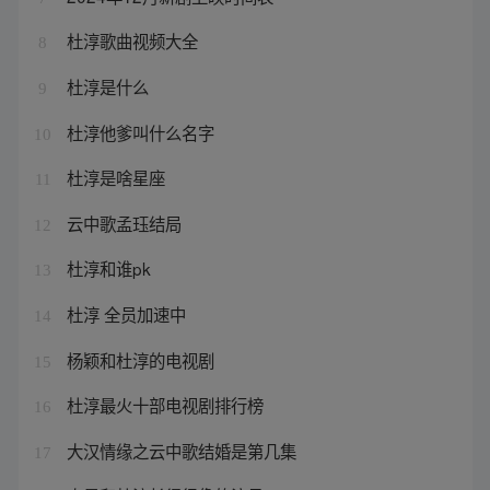
杜淳歌曲视频大全
8
杜淳是什么
9
杜淳他爹叫什么名字
10
杜淳是啥星座
11
云中歌孟珏结局
12
杜淳和谁pk
13
杜淳 全员加速中
14
杨颖和杜淳的电视剧
15
杜淳最火十部电视剧排行榜
16
大汉情缘之云中歌结婚是第几集
17