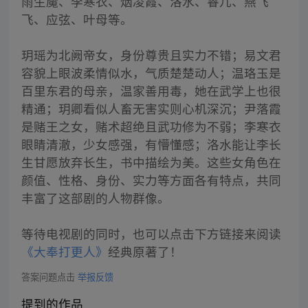
雨生魔、李寒衣、烟凌霞、洛水、睿儿、燕飞
飞、应弦、叶母等。
玥瑶为北阙帝女，身份尊贵且实力不错；易文君
容貌上眼波柔情似水，气质楚楚动人；温珞玉是
百里东君的母亲，温家善用毒，她在武学上也很
精通；玥卿看似人畜无害实则心机深沉；尹落霞
是赌王之女，赌术超绝且武功修为不弱；李寒衣
眼睛清澈，少女感强，有懵懂感；洛水能让李长
生甘愿放弃长生，书中描绘为美。这些女角色在
颜值、性格、身份、实力等方面各有特点，共同
丰富了这部剧的人物群像。
等待电视剧的同时，也可以点击下方链接来阅读
《大奉打更人》
经典原著了！
答案问题点击
举报反馈
提到的作品