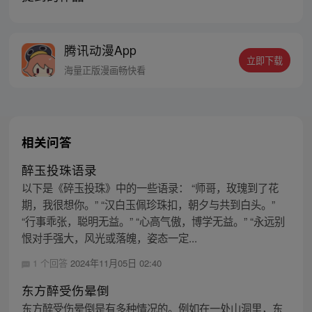
腾讯动漫App
立即下载
海量正版漫画畅快看
相关问答
醉玉投珠语录
以下是《碎玉投珠》中的一些语录： “师哥，玫瑰到了花
期，我很想你。” “汉白玉佩珍珠扣，朝夕与共到白头。”
“行事乖张，聪明无益。” “心高气傲，博学无益。” “永远别
恨对手强大，风光或落魄，姿态一定...
1 个回答
2024年11月05日 02:40
东方醉受伤晕倒
东方醉受伤晕倒是有多种情况的。例如在一处山洞里，东