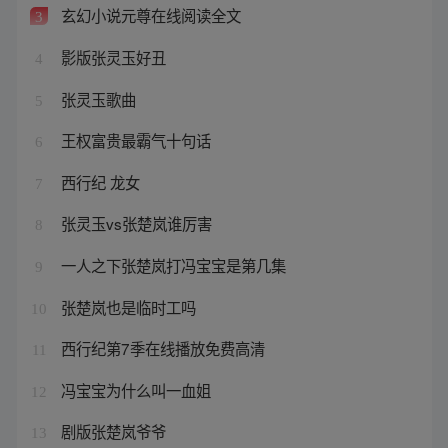
玄幻小说元尊在线阅读全文
3
影版张灵玉好丑
4
张灵玉歌曲
5
王权富贵最霸气十句话
6
西行纪 龙女
7
张灵玉vs张楚岚谁厉害
8
一人之下张楚岚打冯宝宝是第几集
9
张楚岚也是临时工吗
10
西行纪第7季在线播放免费高清
11
冯宝宝为什么叫一血姐
12
剧版张楚岚爷爷
13