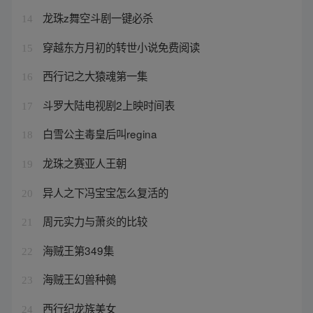
龙珠z舞空斗剧一键必杀
14
穿越东方月初的转世小说免费阅读
15
西行记之大猿魂第一集
16
斗罗大陆电视剧2上映时间表
17
白雪公主毒皇后叫regina
18
龙珠之赛亚人王朝
19
异人之下冯宝宝怎么复活的
20
周元实力与萧炎的比较
21
海贼王第349集
22
海贼王幻兽种鵺
23
西行纪龙族美女
24