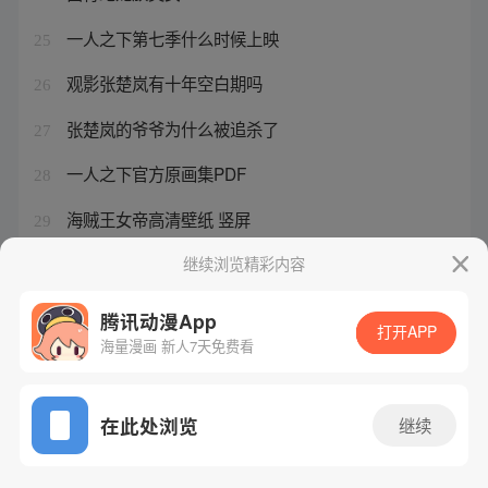
一人之下第七季什么时候上映
25
观影张楚岚有十年空白期吗
26
张楚岚的爷爷为什么被追杀了
27
一人之下官方原画集PDF
28
海贼王女帝高清壁纸 竖屏
29
狐妖小红娘桃源李家
继续浏览精彩内容
30
腾讯动漫App
打开APP
海量漫画 新人7天免费看
腾讯漫画
起点读书
QQ阅读
网站备案/许可证号：粤B2-20090059-5
在此处浏览
继续
Copyright©1998 - 2026 Tencent. All Rights Reserved