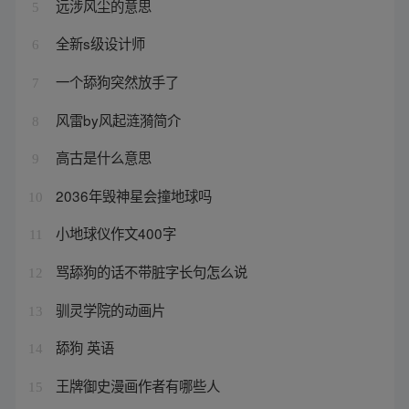
远涉风尘的意思
5
全新s级设计师
6
一个舔狗突然放手了
7
风雷by风起涟漪简介
8
高古是什么意思
9
2036年毁神星会撞地球吗
10
小地球仪作文400字
11
骂舔狗的话不带脏字长句怎么说
12
驯灵学院的动画片
13
舔狗 英语
14
王牌御史漫画作者有哪些人
15