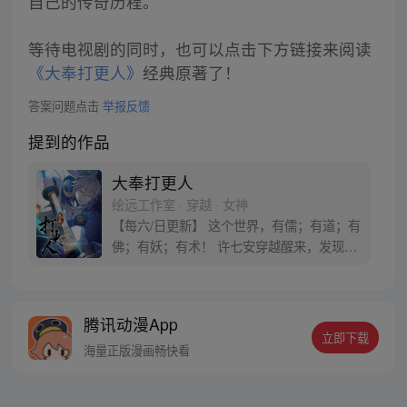
自己的传奇历程。
等待电视剧的同时，也可以点击下方链接来阅读
《大奉打更人》
经典原著了！
答案问题点击
举报反馈
提到的作品
大奉打更人
绘远工作室 · 穿越 · 女神
【每六/日更新】 这个世界，有儒；有道；有
佛；有妖；有术！ 许七安穿越醒来，发现自
己身处囹圄，三日后就要流放边陲？！ 他起
初的梦想只是自保，顺便在这个世界里当个
富翁悠闲度日，结果…… 改编自阅文集团作
腾讯动漫App
者卖报小郎君同名小说 QQ群号：
立即下载
799493374
海量正版漫画畅快看