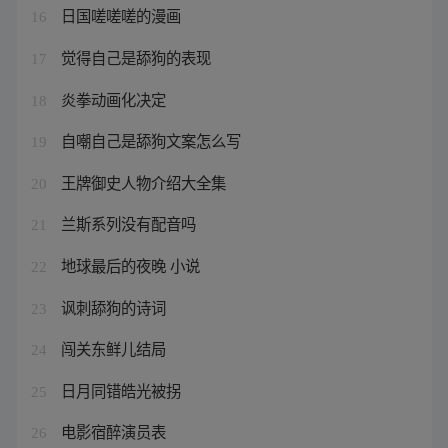
日国嗟嗟嗟的漫画
16
觉得自己是舔狗的表现
17
炎拳动画化决定
18
自嘲自己是舔狗文案怎么写
19
王牌御史人物介绍大全集
20
兰斯系列没有配音吗
21
地球最后的夜晚 小说
22
讽刺舔狗的诗词
23
闯关东鲜儿结局
24
日月同错皓光被拐
25
电影宿醉演员表
26