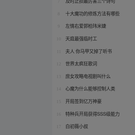
及时止损最厉害三个诗句
7
十大魔功的修炼方法有哪些
8
左情右爱郭柏玮米婕
9
天庭最强临时工
10
夫人 你马甲又掉了听书
11
世界太疯狂歌词
12
庶女攻略电视剧叫什么
13
心魔为什么能够控制人类
14
开局签到亿万神豪
15
特种兵开局获得SSS级能力
16
白初薇小叔
17