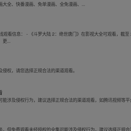
大全、快番漫画、免单漫画、全免漫画、...
看信息： - 《斗罗大陆 2：绝世唐门》在影视大全可观看，截至 2024 年
...
及侵权，请您选择正规合法的渠道观看。
看
可能涉及侵权行为，建议选择正规合法的渠道观看，如腾讯视频等平
务，但免费观看未经授权的全集可能涉及侵权行为，建议选择正规合