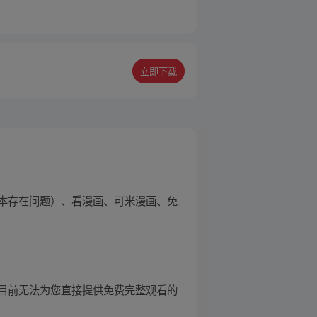
立即下载
本存在问题）、看漫画、可米漫画、免
目前无法为您直接提供免费完整观看的