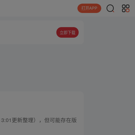
打开APP
立即下载
 13:01更新整理），但可能存在版