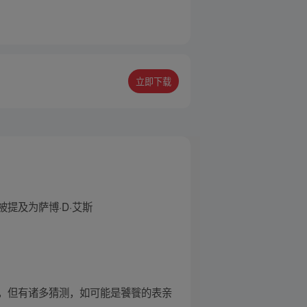
立即下载
提及为萨博·D·艾斯
，但有诸多猜测，如可能是饕餮的表亲