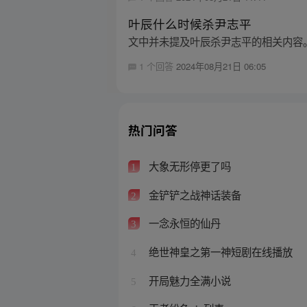
叶辰什么时候杀尹志平
文中并未提及叶辰杀尹志平的相关内容
1 个回答
2024年08月21日 06:05
热门问答
大象无形停更了吗
1
金铲铲之战神话装备
2
一念永恒的仙丹
3
绝世神皇之第一神短剧在线播放
4
开局魅力全满小说
5