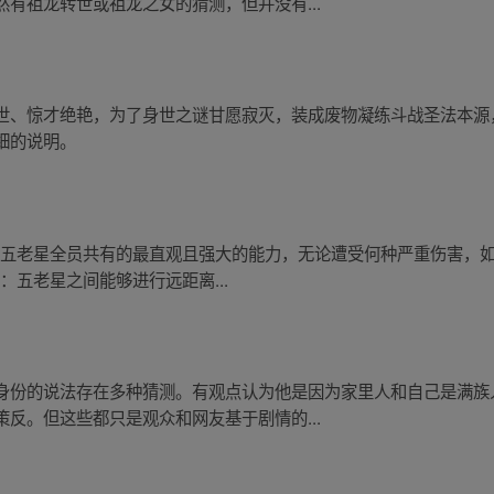
有祖龙转世或祖龙之女的猜测，但并没有...
世、惊才绝艳，为了身世之谜甘愿寂灭，装成废物凝练斗战圣法本源
细的说明。
这是五老星全员共有的最直观且强大的能力，无论遭受何种严重伤害，
：五老星之间能够进行远距离...
身份的说法存在多种猜测。有观点认为他是因为家里人和自己是满族
反。但这些都只是观众和网友基于剧情的...