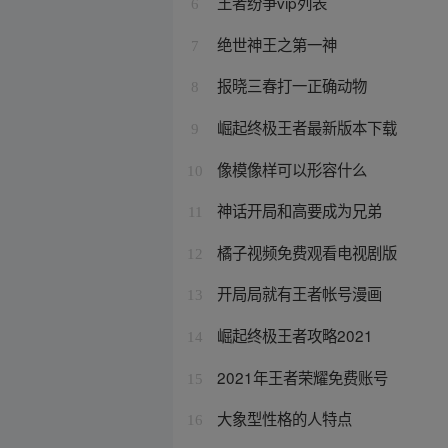
王者纷争vip列表
6
绝世神王之第一神
7
报晓三春打一正确动物
8
崛起终极王者最新版本下载
9
像模像样可以形容什么
10
神话开局和高要成为兄弟
11
橘子视频免费观看电视剧版
12
开局局就有王者帐号漫画
13
崛起终极王者攻略2021
14
2021年王者荣耀免费账号
15
大象型性格的人特点
16