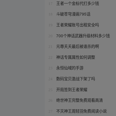
王者一个金标代打多少钱
17
斗破苍穹漫画795话
18
王者荣耀账号出租安全吗
19
700个神话武器升级材料多少钱
20
元尊夭夭最后被谁杀的啊
21
神话专属属性如何调整
22
永恒仙域的手游
23
数码宝贝激战下架了吗
24
开局签到王者荣耀
25
绝世神王完整免费观看高清
26
不灭神王周轻羽免费阅读小说
27