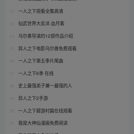
一人之下观看全集高清
12
仙武世界大反派 血月客
13
乌尔善导演的12部作品介绍
14
异人之下电影乌尔善免费观看
15
一人之下第五季片尾曲
16
一人之下6季 在线
17
史上最强弟子兼一最强的人
18
异人之下2手游
19
一人之下碧游村篇在线观看
20
我是大神仙漫画免费阅读
21