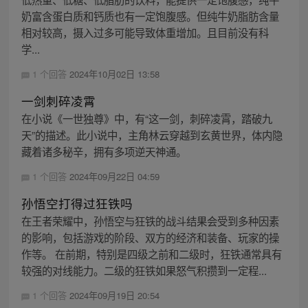
奶富含蛋白质和钙质也有一定饱腹感。但纯牛奶脂肪含量
相对较高，摄入过多可能导致体重增加。且目前没有科
学...
1 个回答
2024年10月02日 13:58
一剑刺碎凌霄
在小说《一世独尊》中，有“这一剑，刺碎凌霄，踏破九
天”的描述。此小说中，主角林云穿越到玄黄世界，体内隐
藏着诸多秘辛，拥有多项逆天神通。
1 个回答
2024年09月22日 04:59
孙悟空打得过狂铁吗
在王者荣耀中，孙悟空与狂铁的战斗结果会受到多种因素
的影响，包括游戏的阶段、双方的经济和装备、玩家的操
作等。 在前期，特别是四级之前和二级时，狂铁通常具有
较强的对线能力。二级的狂铁如果怒气积攒到一定程...
1 个回答
2024年09月19日 20:54