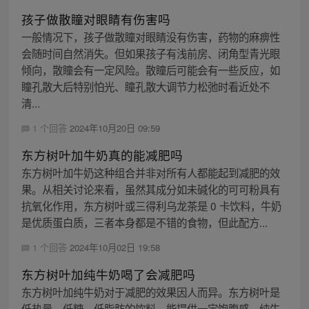
孩子做散瞳对眼睛有伤害吗
一般情况下，孩子做散瞳对眼睛没有伤害，药物的麻痹性
会随时间自然消失。但如果孩子有浅前房、闭角型青光眼
倾向，散瞳会有一定风险。散瞳后可能会有一些反应，如
瞳孔散大后特别怕光、瞳孔散大调节力松弛时看近处不
清...
1 个回答
2024年10月20日 09:59
东方树叶加牛奶真的能减肥吗
东方树叶加牛奶这种组合并非对所有人都能起到减肥的效
果。从相关讨论来看，虽然其成分如未碱化的可可粉具有
抗氧化作用，东方树叶或三得利乌龙茶是 0 卡饮料，牛奶
是优质蛋白质，三者本身都是不错的食物，但此配方...
1 个回答
2024年10月02日 19:58
东方树叶加纯牛奶喝了会减肥吗
东方树叶加纯牛奶对于减肥的效果因人而异。东方树叶是
低热量、低糖、低脂肪的饮料，能提供一定饱腹感，纯牛