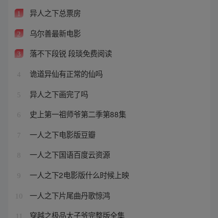
异人之下总票房
1
乌尔善最新电影
2
落不下段锐 段琰免费阅读
3
诡道异仙有正常的仙吗
4
异人之下画完了吗
5
史上第一祖师爷第二季第88集
6
一人之下电影版豆瓣
7
一人之下国语百度云资源
8
一人之下2电影版什么时候上映
9
一人之下片尾曲丹歌惊鸿
10
穿越之极品太子爷完整版全集
11