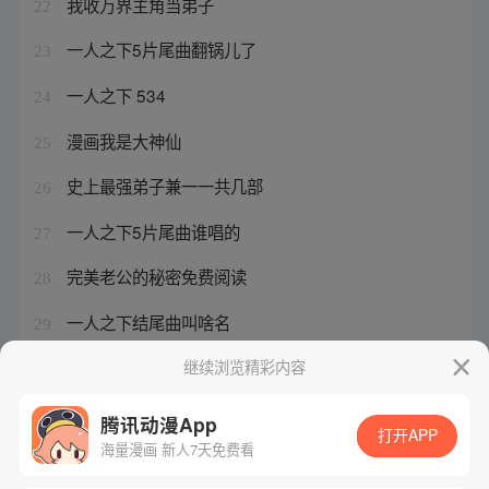
我收万界主角当弟子
22
一人之下5片尾曲翻锅儿了
23
一人之下 534
24
漫画我是大神仙
25
史上最强弟子兼一一共几部
26
一人之下5片尾曲谁唱的
27
完美老公的秘密免费阅读
28
一人之下结尾曲叫啥名
29
狄仁杰最新电影2024
继续浏览精彩内容
30
腾讯动漫App
打开APP
海量漫画 新人7天免费看
腾讯漫画
起点读书
QQ阅读