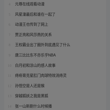
元尊在线观看动漫
4
风星潼最后和谁在一起了
5
动漫王也传到了网上
6
贾正亮和风莎燕的关系
7
王权霸业出了圈外到底遇见了什么
8
唐三比比东不亦乐乎NBA
9
白月初和涂山的感人故事
10
痔疮膏克星肛门肉球特效消痔灵
11
孙悟空是人还是猴
12
穿越狐妖之我是黑狐
13
张一山新剧什么时候播
14