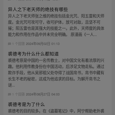
异人之下老天师的绝技有哪些
异人之下老天师张之维的绝技包括金光咒、阳五雷和天师
度。金光咒可攻可守，收可护体，放可对敌，且坚不可
摧；阳五雷也是其强大的技能之一。此外，天师度的具体
能力和作用在作品中并未完全明确。 原漫画《一人...
1 个回答
2024年09月02日 01:13
裘德考为什么什么都知道
裘德考原是中国的一名传教士，对中国文化有着浓厚的兴
趣。他利用传教身份在中国活动，后涉足文物走私。通过
欺诈手段，他从吴邪祖父处夺得了战国帛书，帛书中藏有
长生不老的秘密，这成为他追求的目标。为解开帛书之
谜...
1 个回答
2024年08月27日 04:03
裘德考是为了什么
裘德考的目的较多。在《盗墓笔记》中，阿宁帮助老外裘