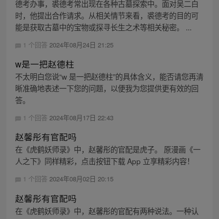
德考办事，裘德考常出现在各种古墓探索中。面对吴二白
时，他提出合作请求。从相关情节来看，裘德考的目的可
能是获取古墓中的宝物或探寻长生之术等相关秘密。 ...
1 个回答
2024年08月24日 21:25
w是一把赵德柱
不太明白您说“w 是一把赵德柱”的具体含义，能否请您再清
晰准确地表述一下您的问题，以便我为您提供更有效的回
答。
1 个回答
2024年08月17日 22:43
赵馨彤有官配吗
在《虎鹤妖师录》中，赵馨彤的官配是虎子。 原漫画《一
人之下》同样精彩，点击按钮下载 App 立享精彩内容！
1 个回答
2024年08月02日 20:15
赵馨彤有官配吗
在《虎鹤妖师录》中，赵馨彤的官配有两种说法。一种认