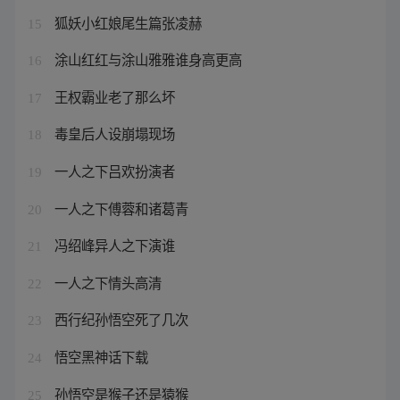
狐妖小红娘尾生篇张凌赫
15
涂山红红与涂山雅雅谁身高更高
16
王权霸业老了那么坏
17
毒皇后人设崩塌现场
18
一人之下吕欢扮演者
19
一人之下傅蓉和诸葛青
20
冯绍峰异人之下演谁
21
一人之下情头高清
22
西行纪孙悟空死了几次
23
悟空黑神话下载
24
孙悟空是猴子还是猿猴
25