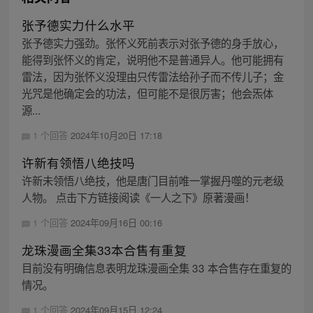
张予德实力什么水平
张予德实力强劲。张怀义死前表示对张予德的身手放心，
能得到张怀义的肯定，说明他不是普通异人。他可能拥有
雷法，因为张怀义没理由只传雷法给孙子而不传儿子；金
光咒是他确定会的功法，但可能不是很厉害；他会炁体
源...
1 个回答
2024年10月20日 17:18
许新有领悟八绝技吗
许新未领悟八绝技，他是唐门目前唯一掌握丹噬的元老级
人物。 点击下方链接阅读《一人之下》原著漫画！
1 个回答
2024年09月16日 00:16
龙珠漫画全集33本合售有重复
目前没有明确信息表明龙珠漫画全集 33 本合售存在重复的
情况。
1 个回答
2024年09月15日 12:24