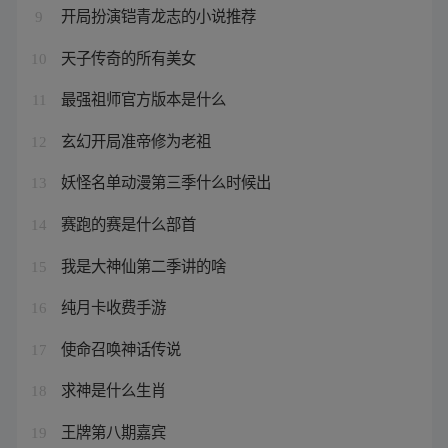
开局扮演铠青龙志的小说推荐
9
天子传奇的所有美女
10
最强祖师官方版本是什么
11
玄幻开局准帝修为老祖
12
妖怪名单动漫第三季什么时候出
13
赛跑的赛是什么部首
14
我是大神仙第二季讲的啥
15
纯月卡收费手游
16
使命召唤神话传说
17
求神是什么生肖
18
王牌第八期嘉宾
19