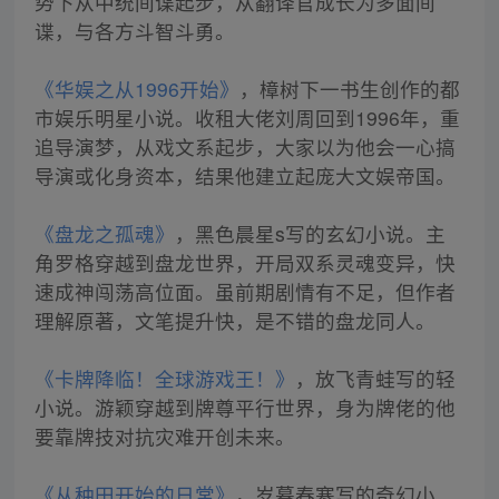
势下从中统间谍起步，从翻译官成长为多面间
谍，与各方斗智斗勇。
《华娱之从1996开始》
，樟树下一书生创作的都
市娱乐明星小说。收租大佬刘周回到1996年，重
追导演梦，从戏文系起步，大家以为他会一心搞
导演或化身资本，结果他建立起庞大文娱帝国。
《盘龙之孤魂》
，黑色晨星s写的玄幻小说。主
角罗格穿越到盘龙世界，开局双系灵魂变异，快
速成神闯荡高位面。虽前期剧情有不足，但作者
理解原著，文笔提升快，是不错的盘龙同人。
《卡牌降临！全球游戏王！》
，放飞青蛙写的轻
小说。游颖穿越到牌尊平行世界，身为牌佬的他
要靠牌技对抗灾难开创未来。
《从种田开始的日常》
，岁暮春寒写的奇幻小