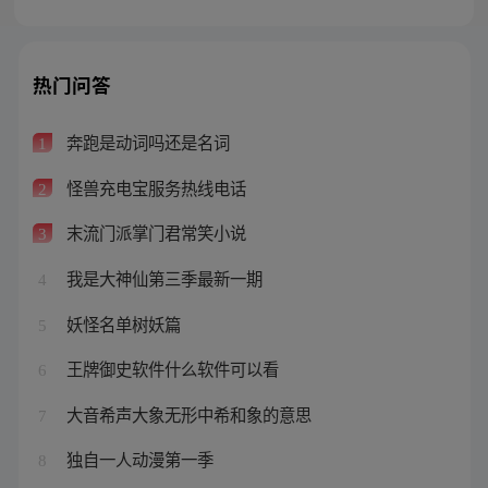
热门问答
奔跑是动词吗还是名词
1
怪兽充电宝服务热线电话
2
末流门派掌门君常笑小说
3
我是大神仙第三季最新一期
4
妖怪名单树妖篇
5
王牌御史软件什么软件可以看
6
大音希声大象无形中希和象的意思
7
独自一人动漫第一季
8