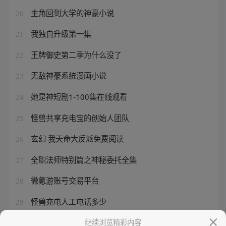
主角回到大学的神豪小说
20
我独自升级第一集
21
王牌御史第二季为什么没了
22
无敌神豪系统漫画小说
23
她是神短剧1-100集在线观看
24
怪兽共享充电宝的创始人团队
25
玄幻 我天命大反派免费阅读
26
全职法师特别篇之神秘委托全集
27
微氪游账号交易平台
28
怪兽充电人工电话多少
29
死神也怕阅读答案4年级
继续浏览精彩内容
30