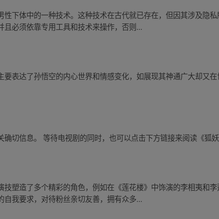
男性下体中的一种技术。这种技术在古代就已存在，但因其涉及隐私
且必须依靠专用工具和技术来操作，否则...
主要表达了孙悟空的内心世界和情感变化，如展现其神通广大却又在
关确切信息。 等待电视剧的同时，也可以点击下方链接来阅读《狐
演技塑造了多个精彩的角色，例如在《莲花楼》中饰演的李相夷和李
自我要求，对待粉丝亲切友善，拥有众多...