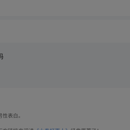
吗
男性表白。