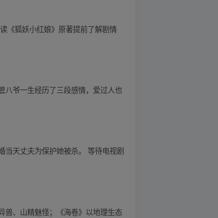
阅读《狐妖小红娘》原著提前了解剧情
管八爷一生经历了三段感情，爱过人也
婚当天丈夫为保护她被杀。 等待电视剧
异兽、山精魅怪；《海卷》以地理生态