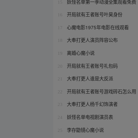
妖怪名单第一季动漫全集观看免费
15
开局就有王者账号叶昊身份
16
心魔电影1975年电影在线观看
17
大奉打更人演员阵容公布
18
离婚心魔小说
19
开局就有王者账号礼包码
20
大奉打更人谁是大反派
21
开局就有王者账号游戏砖石怎么用
22
大奉打更人杨千幻饰演者
23
妖怪名单电视剧演员表
24
李存勖镜心魔小说
25