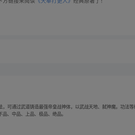
下方链接来阅读
《大奉打更人》
经典原著了！
法，可通过武道铸造最强帝皇战神体，以武战天地、弑神魔。功法等
下品、中品、上品、极品、绝品。