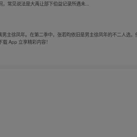
，常见说法是大禹让部下伯益记录所遇未...
饰演男主徐凤年。在第二季中，张若昀依旧是男主徐凤年的不二人选，
载 App 立享精彩内容！