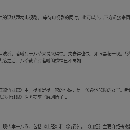
演的狐妖题材电视剧。 等待电视剧的同时，也可以点击下方链接来
情波折。若曦对于八爷来说来得快，失去得也快，如同昙花一现。尽
落之后，八爷或许对若曦的感情已不再如...
红娘竹业篇》中，杨雁是杨一叹的小姑，是一位命运悲惨的女子。新
妖小红娘》原著提前了解剧情了...
。现传本十八卷，包括《山经》和《海卷》。《山经》主要介绍奇禽