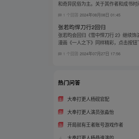
和奇异民俗为主。关于其作者和成书时间
1 个回答
2024年08月08日 01:45
张若昀悍刀行2回归
张若昀会回归《雪中悍刀行 2》继续
漫画《一人之下》同样精彩，点击按钮下
1 个回答
2024年07月27日 17:56
热门问答
大奉打更人杨砚官配
1
大奉打更人演员张淼怡
2
开局就有王者账号游戏作者
3
大奉打更人杨恭谁演的
4