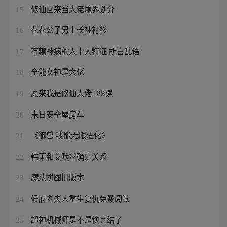
修仙回来当大佬境界划分
15
花花公子男士长袖衬衫
16
有精神病的人十大特征 胡言乱语
17
全能女神是大佬
18
原来我是修仙大佬123读
19
末日安全屋房车
20
《御兽 我能无限进化》
21
韩萧和艾默丝确定关系
22
魔法拼图旧版本
23
候府老夫人重生复仇免费阅读
24
超神机械师是不是快完结了
25