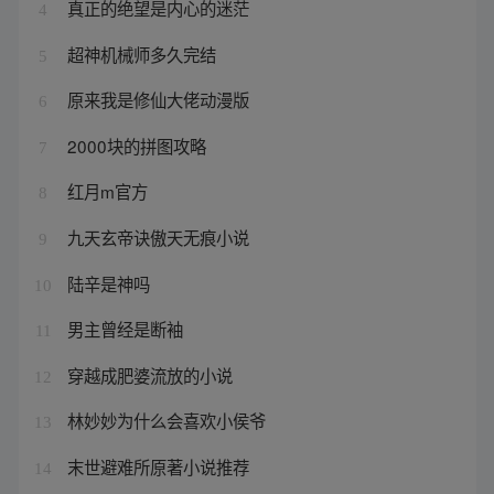
真正的绝望是内心的迷茫
4
超神机械师多久完结
5
原来我是修仙大佬动漫版
6
2000块的拼图攻略
7
红月m官方
8
九天玄帝诀傲天无痕小说
9
陆辛是神吗
10
男主曾经是断袖
11
穿越成肥婆流放的小说
12
林妙妙为什么会喜欢小侯爷
13
末世避难所原著小说推荐
14