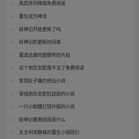
高武序列降临免费阅读
13
重生成为神龙
14
妖神记开始更新了吗
15
妖神记的更新时间表
16
霸道总裁吃醋壁咚的片段
17
这个炮灰女配我不当了免费阅读
18
笑到肚子痛的修仙小说
19
穿成炮灰女配杜窈窈的小说
20
一只小骷髅打怪升级的小说
21
妖神记聂离结局是什么
22
女主叫宋静姝的重生小说段衍
23