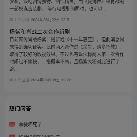
梦想，该剧剧情独特、制作精良。而《藏海传》是肖战的
一部权谋古装剧。 等待电视剧的同时，也可以...
1 个回答
2024年08月22日 23:51
杨紫和肖战二次合作新剧
目前网传肖战杨紫二搭新戏《十一年夏至》，但此消息尚
未得到确切证实。此前两人合作过《余生，请多指教》，
取得了较好的收视效果。不过也有说法称两人第一次合作
时闹过不愉快，二搭概率不高，且杨紫大粉对此进行了
辟...
1 个回答
2024年08月08日 12:22
热门问答
总裁坏死了
1
妖神记更新时间动漫