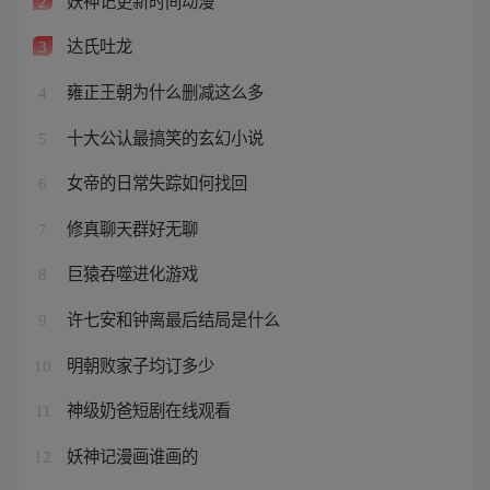
2
达氏吐龙
3
雍正王朝为什么删减这么多
4
十大公认最搞笑的玄幻小说
5
女帝的日常失踪如何找回
6
修真聊天群好无聊
7
巨猿吞噬进化游戏
8
许七安和钟离最后结局是什么
9
明朝败家子均订多少
10
神级奶爸短剧在线观看
11
妖神记漫画谁画的
12