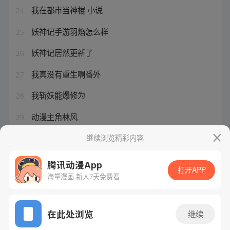
我在都市当神棍 小说
24
妖神记手游羽焰怎么样
25
妖神记居然更新了
26
我真没有重生啊番外
27
我斩妖能爆修为
28
动漫主角林风
29
闺宁好看吗
继续浏览精彩内容
30
腾讯动漫App
打开APP
海量漫画 新人7天免费看
腾讯漫画
起点读书
QQ阅读
网站备案/许可证号：粤B2-20090059-5
在此处浏览
继续
Copyright©1998 - 2026 Tencent. All Rights Reserved