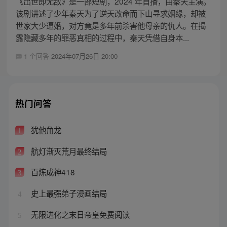
《出世即无敌》是一部短剧，2024 年首播，由秦天主演。
该剧讲述了少年秦天为了逆天改命而下山寻求姻缘，却被
世家大少逼婚，对方竟是多年前杀害他母亲的仇人。在揭
露隐藏多年的罪恶真相的过程中，秦天凭借自身本...
1 个回答
2024年07月26日 20:00
热门问答
犹他角龙
1
航灯渐灭荒月最终结局
2
百炼成神418
3
史上最强弟子漫画结局
4
无限进化之末日帝皇免费阅读
5