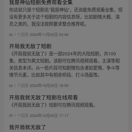
我是神仙短剧免费观看全集
你这就只是个短剧名“我是神仙”，还说能免费观看全集，但
没有更多关于这个短剧的内容信息呀，比如剧情大概、演
员之类的，我没法按照要求整合推荐呢。
1 个回答
2024年11月03日 03:46
开局我无敌了短剧
《开局我就无敌了》是一部2024年的大陆短剧，共100
集，类型为爽文短剧。该剧可在腾讯视频观看，主演等相
关信息未详。从一些片段可知剧情包含诸如爱情、争斗等
情节元素，比如其中有相亲桥段、打斗场面等。
1 个回答
2024年10月25日 18:09
开局我就无敌了短剧在线观看
《开局我就无敌了》短剧可在腾讯视频观看。
1 个回答
2024年10月25日 17:17
我开局就无敌了