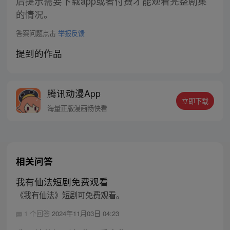
后提示需要下载app或者付费才能观看完整剧集
的情况。
答案问题点击
举报反馈
提到的作品
腾讯动漫App
立即下载
海量正版漫画畅快看
相关问答
我有仙法短剧免费观看
《我有仙法》短剧可免费观看。
1 个回答
2024年11月03日 04:23