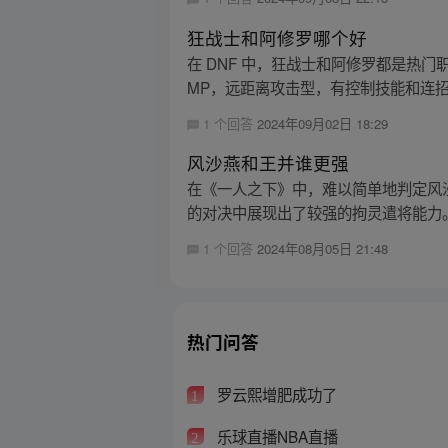
狂战士和阿修罗哪个好
在 DNF 中，狂战士和阿修罗都是热
MP，远距离攻击型，有控制技能和连招能
1 个回答
2024年09月02日 18:29
风沙燕和王并谁更强
在《一人之下》中，难以简单地判定风
的对决中展现出了较强的拘灵遣将能力。
1 个回答
2024年08月05日 21:48
热门问答
罗云熙增肥成功了
1
乐球直播NBA直播
2