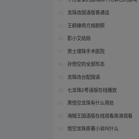
龙珠改国语版普通话
14
王鹤棣冉方旭剧照
15
影小艾结局
16
男士埋珠手术医院
17
孙悟空的全部形态
18
龙珠改台配国语
19
七龙珠2粤语版在线播放
20
黑悟空龙珠有什么用处
21
海贼王国语版在线观看高清观看
22
悟空龙珠原著小说叫什么
23