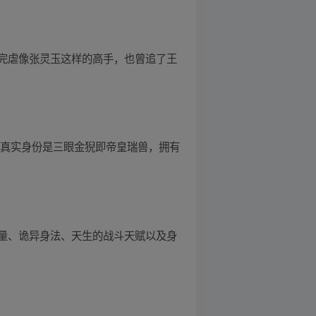
完虐像张灵玉这样的高手，也曾追了王
，真实身份是三眼金猊即帝皇瑞兽，拥有
量、诡异身法、天生的战斗天赋以及身