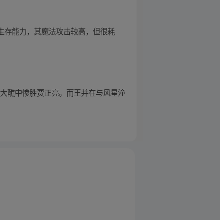
和生存能力，其魔法攻击较高，但很耗
天大醮中惨胜贾正亮。而王并在与风星潼