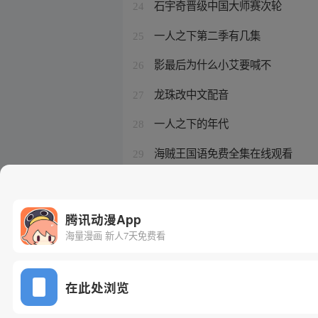
石宇奇晋级中国大师赛次轮
24
一人之下第二季有几集
25
影最后为什么小艾要喊不
26
龙珠改中文配音
27
一人之下的年代
28
海贼王国语免费全集在线观看
29
龙珠z国语228巴比迪
30
腾讯动漫App
海量漫画 新人7天免费看
在此处浏览