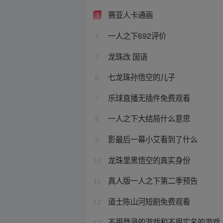
赛亚人卡通画
3
一人之下692评价
4
龙珠改 国语
5
七龙珠孙悟空的儿子
6
乐球直播无插件免费观看
7
一人之下大结局什么意思
8
影最后一幕小艾看到了什么
9
龙珠里黑悟空的真实身份
10
真人版一人之下第二季预告
11
道士陈山河短剧免费观看
12
不用登录的游戏和不用实名的游戏
13