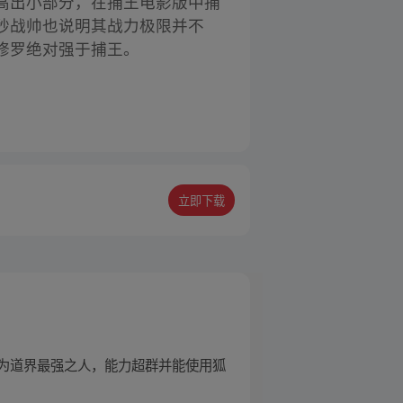
高出小部分，在捕王电影版中捕
秒战帅也说明其战力极限并不
修罗绝对强于捕王。
立即下载
为道界最强之人，能力超群并能使用狐