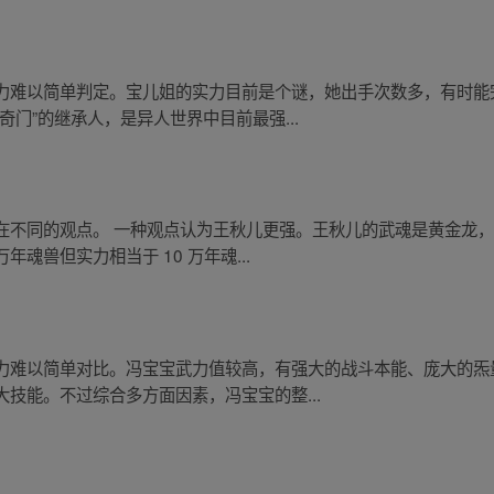
力难以简单判定。宝儿姐的实力目前是个谜，她出手次数多，有时能
门”的继承人，是异人世界中目前最强...
在不同的观点。 一种观点认为王秋儿更强。王秋儿的武魂是黄金龙
魂兽但实力相当于 10 万年魂...
力难以简单对比。冯宝宝武力值较高，有强大的战斗本能、庞大的炁
技能。不过综合多方面因素，冯宝宝的整...