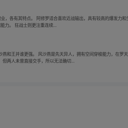
门职业，各有其特点。 阿修罗适合喜欢近战输出，具有较高的爆发力
力。 狂战士则更注重连续...
沙燕和王并谁更强。 风沙燕是先天异人，拥有空间穿梭能力，在罗
但两人未曾直接交手，所以无法确切...