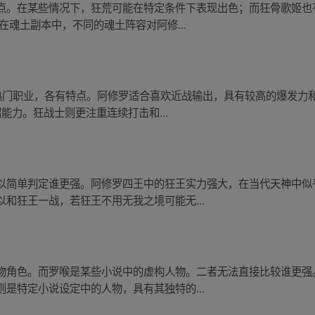
点。在某些情况下，狂荒可能在特定条件下表现出色；而狂骨歌姬也
在魂土副本中，不同的魂土阵容对阿修...
是热门职业，各有特点。阿修罗适合喜欢近战输出，具有较高的爆发力
能力。狂战士则更注重连续打击和...
以简单判定谁更强。阿修罗四王中的狂王实力强大，在当代天神中似
和狂王一战，若狂王不用无我之境可能无...
物角色。而罗喉是某些小说中的虚构人物。二者无法直接比较谁更强
是特定小说设定中的人物，具有其独特的...