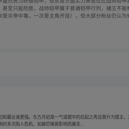
甲虽然贵为终极铠甲，但从各方面实力来说仅比战帅铠甲
，甚至只能险胜，战帅铠甲属于普通铠甲行列，捕王不能
次是炎帝中毒，一次是主角开挂），但大部分粉丝仍认为
初和霸业谁更强。东方月初是一气道盟中的后起之秀且晋升为盟主，
时多次陷入危机，如被厄喙兽影响而暴走...