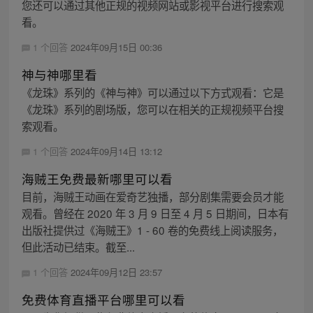
您还可以通过其他正规的视频网站或影视平台进行搜索观
看。
1 个回答
2024年09月15日 00:36
神与神哪里看
《龙珠》系列的《神与神》可以通过以下方式观看：它是
《龙珠》系列的剧场版，您可以在相关的正规视频平台搜
索观看。
1 个回答
2024年09月14日 13:12
海贼王免费最新哪里可以看
目前，海贼王动画在爱奇艺独播，部分剧集需要会员才能
观看。曾经在 2020 年 3 月 9 日至 4 月 5 日期间，日本有
出版社提供过《海贼王》1 - 60 卷的免费线上阅读服务，
但此活动已结束。截至...
1 个回答
2024年09月12日 23:57
免费体育直播平台哪里可以看