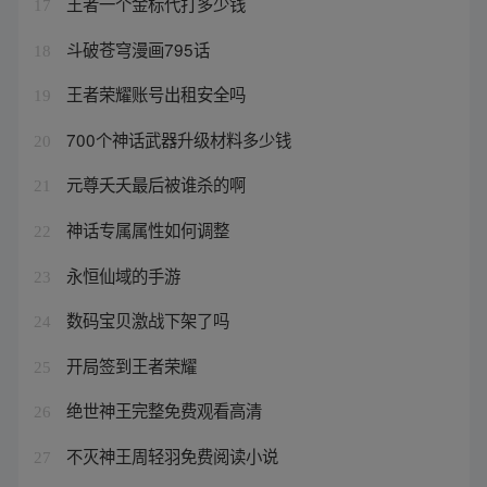
王者一个金标代打多少钱
17
斗破苍穹漫画795话
18
王者荣耀账号出租安全吗
19
700个神话武器升级材料多少钱
20
元尊夭夭最后被谁杀的啊
21
神话专属属性如何调整
22
永恒仙域的手游
23
数码宝贝激战下架了吗
24
开局签到王者荣耀
25
绝世神王完整免费观看高清
26
不灭神王周轻羽免费阅读小说
27