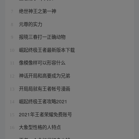
绝世神王之第一神
7
元尊的实力
8
报晓三春打一正确动物
9
崛起终极王者最新版本下载
10
像模像样可以形容什么
11
神话开局和高要成为兄弟
12
开局局就有王者帐号漫画
13
崛起终极王者攻略2021
14
2021年王者荣耀免费账号
15
大象型性格的人特点
16