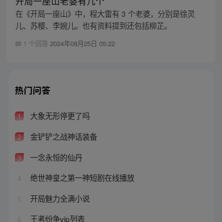
开局一座山老婆有几个
在《开局一座山》中，程大雷有 3 个老婆，分别是徐灵
儿、苏樱、李婉儿。也有资料提到还包括柳芷。
1 个回答
2024年08月25日 05:22
热门问答
大象无形停更了吗
1
金铲铲之战神话装备
2
一念永恒的仙丹
3
绝世神皇之第一神短剧在线播放
4
开局魅力全满小说
5
王者纷争vip列表
6