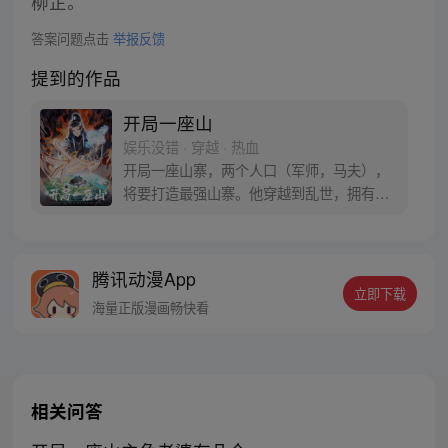
柳芷。
答案问题点击
举报反馈
提到的作品
开局一座山
娱乐没错 · 穿越 · 热血
开局一座山寨，两个人口（军师，马夫），
将要打造最强山寨。他穿越到乱世，拥有一
座马上要散伙的山寨。面对这杀戮乱世，是
打算抢钱抢粮抢婆娘做一个逍遥山大王，还
是泼出这身男儿血，交锋世上英雄，搏一个
腾讯动漫App
名震古今，问一声：王侯将相，宁有种乎！
立即下载
海量正版漫画畅快看
相关问答