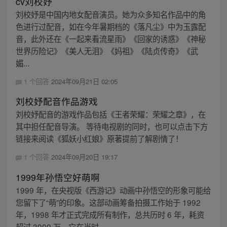
cv刘校妤
刘校妤是中国内地女配音演员。她为众多知名作品中的角
色进行过配音，如在今年暑期档的《落凡尘》中为玉露配
音，此外还在《一起来看流星雨》《回家的诱惑》《神秘
世界历险记》《美人无泪》《妈祖》《陆贞传奇》《武
媚...
1 个回答
2024年09月21日 02:05
刘校妤配音作品游戏
刘校妤配音的游戏作品包括《王者荣耀：荣耀之章》，在
其中担任配音导演。 等待电视剧的同时，也可以点击下方
链接来阅读《狐妖小红娘》原著提前了解剧情了！
1 个回答
2024年09月20日 19:17
1999年孙悟空好萌啊
1999 年，在央视版《西游记》动画中孙悟空的形象可能给
您留下了“萌”的印象。这部动画筹备拍摄工作始于 1992
年，1998 年才正式完成所有制作，总共历时 6 年，耗资
超过 3000 万。它在当时...