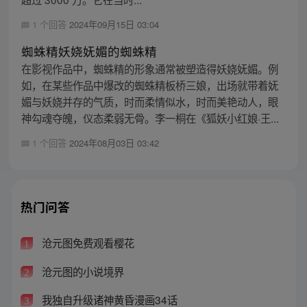
1 个回答
2024年09月15日 03:04
蜘蛛精妖娆妩媚的蜘蛛精
在影视作品中，蜘蛛精的形象通常被塑造得妖娆妩媚。例
如，在某些作品中爆改的蜘蛛精板桥三娘，出场就带着妩
媚与妖娆并存的气质，时而柔情似水，时而美艳动人，眼
神勾魂夺魄，仪态柔弱无骨。李一桐在《狐妖小红娘·王...
1 个回答
2024年08月03日 03:42
热门问答
沧元图免费观看樱花
1
沧元图的小说境界
2
我独自升级诸神黄昏漫画34话
3