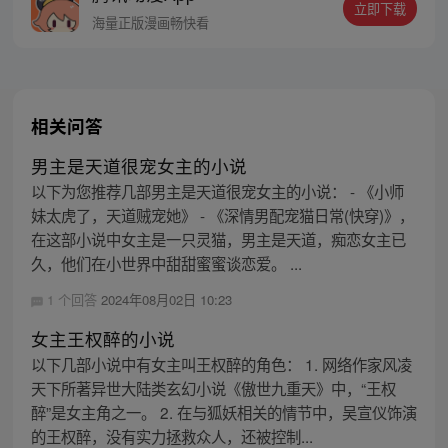
立即下载
海量正版漫画畅快看
相关问答
男主是天道很宠女主的小说
以下为您推荐几部男主是天道很宠女主的小说： - 《小师
妹太虎了，天道贼宠她》 - 《深情男配宠猫日常(快穿)》，
在这部小说中女主是一只灵猫，男主是天道，痴恋女主已
久，他们在小世界中甜甜蜜蜜谈恋爱。 ...
1 个回答
2024年08月02日 10:23
女主王权醉的小说
以下几部小说中有女主叫王权醉的角色： 1. 网络作家风凌
天下所著异世大陆类玄幻小说《傲世九重天》中，“王权
醉”是女主角之一。 2. 在与狐妖相关的情节中，吴宣仪饰演
的王权醉，没有实力拯救众人，还被控制...