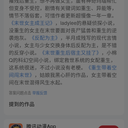
摧残后重生，想不再做女生，虽有神奇玛瑙帮忙
但变身不受控，剧情有关键词如重生、异能等，
情节不落俗套，可惜作者更新超慢像一年一章。
《末世女主成王记》
，ladylee的悬疑侦探小说，
没重生的女主在末世要面对丧尸猛兽和重生的逆
袭炮灰。
《反配为主》
，半月成残写的现代言情
小说，女主与少女交换身体后反配为主，是不错
的反穿小说。
《末世重生后宿主又挂了》
，小棉
Q的科幻空间小说，绑定救世系统的女配重生，
这系统很迷，不过小说没有老梗。
《重生带着空
间闯末世》
，姑娘我黑心肝的作品，女主带着空
间在末世混得风生水起。
答案问题点击
举报反馈
提到的作品
腾讯动漫App