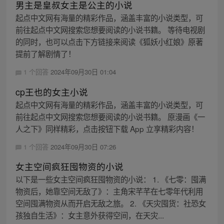
男主是皇叔女主是公主的小说
起点中文网有海量的精彩作品，涵盖丰富的小说类型，可
前往起点中文网搜索您想要阅读的小说书籍。 等待电视剧
的同时，也可以点击下方链接来阅读《狐妖小红娘》原著
提前了解剧情了！
1 个回答
2024年09月30日 01:04
cp王也的女主小说
起点中文网有海量的精彩作品，涵盖丰富的小说类型，可
前往起点中文网搜索您想要阅读的小说书籍。 原漫画《一
人之下》同样精彩，点击按钮下载 App 立享精彩内容！
1 个回答
2024年09月30日 07:26
女主空间疯狂囤物资的小说
以下是一些女主空间疯狂囤物资的小说： 1. 《七零：囤满
物资后，她靠空间无敌了》：主角宋芊芊在七零年代利用
空间囤满物资从而开启无敌之旅。 2. 《天灾囤货：社恐女
孩独自生活》：女主意外获得空间，在天灾...